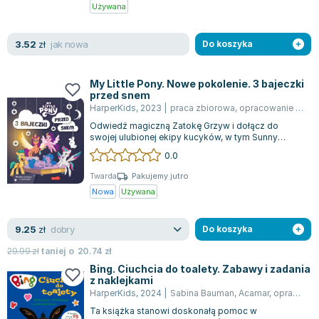
Książki: Psychologia, motywacja
Nauki historyczne - książki
Dan Brown
Używana
Książki o naukach politycznych dla studentów
Bolesław Prus
Książki do nauk przyrodniczych dla studentów
Clive Cussler
jak nowa
3.52
zł
Do koszyka
Książki do nauk społecznych dla studentów
Wanda Chotomska
Książki do nauk ścisłych dla studentów
Józef Ignacy Kraszewski
My Little Pony. Nowe pokolenie. 3 bajeczki
Prawo - książki dla studentów
Clive Staples Lewis
przed snem
HarperKids
,
2023
|
praca zbiorowa
,
opracowanie zbiorowe
Technologia żywności - książki
Martyna Wojciechowska
Odwiedź magiczną Zatokę Grzyw i dołącz do
Zarządzanie i marketing - książki
Melissa De la Cruz
swojej ulubionej ekipy kucyków, w tym Sunny
Nauka języków obcych - książki
Blanka Lipińska
Starscout. Przeżyj niesamowite przygody w wy...
0.0
Podręczniki dla nauczycieli - metodyka
Jaś Kapela
Twarda
Pakujemy jutro
Repetytoria, testy i materiały pomocnicze
Agatha Christie
Nowa
Używana
Witold Gadowski
Jan Pietrzak
dobry
9.25
zł
Do koszyka
Marcin Kowalczyk
29.99
zł
taniej o
20.74
zł
Piotr Zychowicz
Bing. Ciuchcia do toalety. Zabawy i zadania
Joanna Jabłczyńska
z naklejkami
HarperKids
,
2024
|
Sabina Bauman
,
Acamar
,
opracowanie zbiorowe
Piotr Kościelny
Ta książka stanowi doskonałą pomoc w
Jan Piński