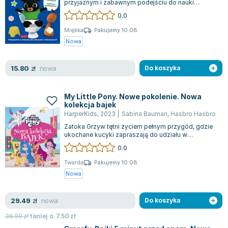
przyjaznym i zabawnym podejściu do nauki
Zygmunt Freud
korzystania z nocnika, pozwalając dzieciom
0.0
stopniowo...
Agata Passent
Miękka
Pakujemy 10.08
Michel Moran
Nowa
Maciej Orłoś
Jo Nesbo
nowa
15.80
zł
Do koszyka
Katarzyna Miller
Antoine de Saint Exupery
My Little Pony. Nowe pokolenie. Nowa
Lew Tołstoj
kolekcja bajek
HarperKids
,
2023
|
Sabina Bauman
,
Hasbro Hasbro
Mark Twain
Zatoka Grzyw tętni życiem pełnym przygód, gdzie
Marcin Meller
ukochane kucyki zapraszają do udziału w
Paulina Młynarska
fascynujących, zabawnych i inspirujących h...
0.0
ks. Piotr Pawlukiewicz
Twarda
Pakujemy 10.08
Jarosław Sokołowski
Nowa
Piotr Latocha
Michael Scott
nowa
29.49
zł
Do koszyka
Piotr Semka
36.99
zł
taniej o
7.50
zł
Jarosław Iwaszkiewicz