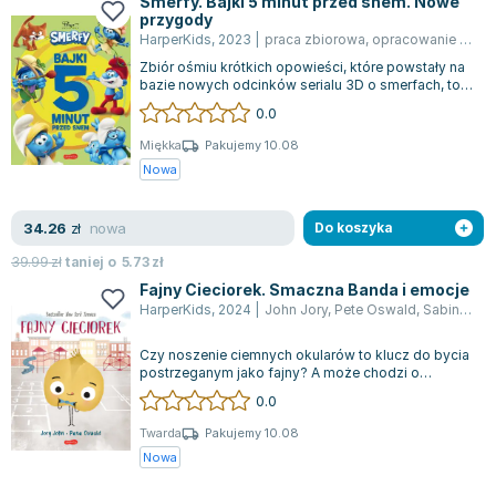
Smerfy. Bajki 5 minut przed snem. Nowe
Joseph Murphy
przygody
HarperKids
,
2023
|
praca zbiorowa
,
opracowanie zbiorowe
Jan Sztaudynger
Zbiór ośmiu krótkich opowieści, które powstały na
Aleksander Puszkin
bazie nowych odcinków serialu 3D o smerfach, to
Oscar Wilde
doskonały sposób na codzienne cz...
0.0
Małgorzata Ohme
Miękka
Pakujemy 10.08
Maddie Ziegler
Nowa
Leszek Czarnecki
Joanna Racewicz
nowa
34.26
zł
Do koszyka
Maria Seweryn
39.99
zł
taniej o
5.73
zł
Janina Zającówna
Fajny Cieciorek. Smaczna Banda i emocje
Eric Helms
HarperKids
,
2024
|
John Jory
,
Pete Oswald
,
Sabina Bauman
Anna Prus (oprac.)
Czy noszenie ciemnych okularów to klucz do bycia
Nela Mała Reporterka
postrzeganym jako fajny? A może chodzi o
Agnieszka Maciąg
sposób, w jaki się wysławiamy, nasze ubr...
0.0
Barbara Wrzesińska
Twarda
Pakujemy 10.08
Terry Pratchett
Nowa
Virginia Woolf