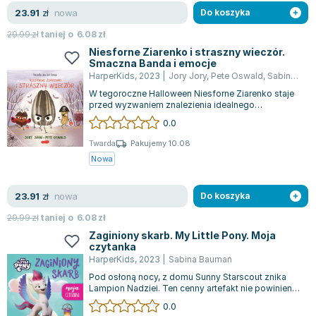
Lorraine Warren
nowa
23.91
zł
Do koszyka
Ajahn Brahm
29.99
zł
taniej o
6.08
zł
Lucinda Riley
Niesforne Ziarenko i straszny wieczór.
Jacek Walkiewicz
Smaczna Banda i emocje
HarperKids
,
2023
|
Jory Jory
,
Pete Oswald
,
Sabina Bauman
W tegoroczne Halloween Niesforne Ziarenko staje
przed wyzwaniem znalezienia idealnego
przebrania, które zaskoczy inne pestki. Prze...
0.0
Twarda
Pakujemy 10.08
Nowa
nowa
23.91
zł
Do koszyka
29.99
zł
taniej o
6.08
zł
Zaginiony skarb. My Little Pony. Moja
czytanka
HarperKids
,
2023
|
Sabina Bauman
Pod osłoną nocy, z domu Sunny Starscout znika
Lampion Nadziei. Ten cenny artefakt nie powinien
trafić w nieodpowiednie kopytka, dl...
0.0