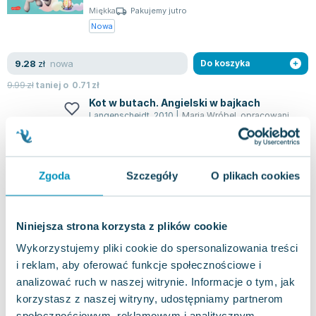
Miękka
Pakujemy jutro
Nowa
nowa
9.28
zł
Do koszyka
9.99
zł
taniej o
0.71
zł
Kot w butach. Angielski w bajkach
Langenscheidt
,
2010
|
Maria Wróbel
,
opracowanie zbiorowe
Ta książka jest idealnym wyborem dla dzieci w
wieku przedszkolnym, które chciałyby rozpocząć
naukę języka angielskiego. Poprzez za...
0.0
Zgoda
Szczegóły
O plikach cookies
Miękka
Pakujemy jutro
Używana
Niniejsza strona korzysta z plików cookie
jak nowa
3.92
zł
Do koszyka
Wykorzystujemy pliki cookie do spersonalizowania treści
i reklam, aby oferować funkcje społecznościowe i
4.84
zł
taniej o
0.92
zł
analizować ruch w naszej witrynie. Informacje o tym, jak
Bezdatownik kociarza
korzystasz z naszej witryny, udostępniamy partnerom
HarperKids
,
2019
|
praca zbiorowa
,
opracowanie zbiorowe
społecznościowym, reklamowym i analitycznym.