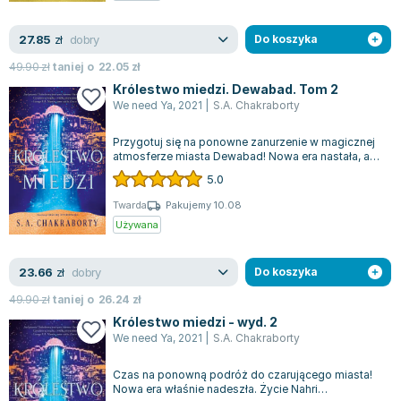
Zygmunt Freud
dobry
27.85
zł
Do koszyka
Agata Passent
Michel Moran
49.90
zł
taniej o
22.05
zł
Maciej Orłoś
Królestwo miedzi. Dewabad. Tom 2
We need Ya
,
2021
|
S.A. Chakraborty
Jo Nesbo
Katarzyna Miller
Przygotuj się na ponowne zanurzenie w magicznej
atmosferze miasta Dewabad! Nowa era nastała, a
Antoine de Saint Exupery
życie Nahri nieodwracalnie się odmi...
5.0
Lew Tołstoj
Mark Twain
Twarda
Pakujemy 10.08
Używana
Marcin Meller
Paulina Młynarska
dobry
23.66
zł
Do koszyka
ks. Piotr Pawlukiewicz
Jarosław Sokołowski
49.90
zł
taniej o
26.24
zł
Piotr Latocha
Królestwo miedzi - wyd. 2
We need Ya
,
2021
|
S.A. Chakraborty
Michael Scott
Piotr Semka
Czas na ponowną podróż do czarującego miasta!
Nowa era właśnie nadeszła. Życie Nahri
Jarosław Iwaszkiewicz