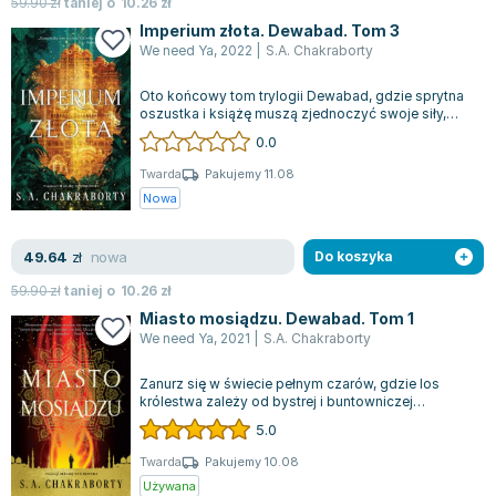
Książki: Psychologia, motywacja
Nauki historyczne - książki
Dan Brown
59.90
zł
taniej o
10.26
zł
Książki o naukach politycznych dla studentów
Bolesław Prus
Imperium złota. Dewabad. Tom 3
We need Ya
,
2022
|
S.A. Chakraborty
Książki do nauk przyrodniczych dla studentów
Clive Cussler
Książki do nauk społecznych dla studentów
Wanda Chotomska
Oto końcowy tom trylogii Dewabad, gdzie sprytna
oszustka i książę muszą zjednoczyć swoje siły,
Książki do nauk ścisłych dla studentów
Józef Ignacy Kraszewski
aby uchronić magiczne królestwo prz...
0.0
Prawo - książki dla studentów
Clive Staples Lewis
Technologia żywności - książki
Martyna Wojciechowska
Twarda
Pakujemy 11.08
Nowa
Zarządzanie i marketing - książki
Melissa De la Cruz
Nauka języków obcych - książki
Blanka Lipińska
nowa
49.64
zł
Do koszyka
Podręczniki dla nauczycieli - metodyka
Jaś Kapela
Repetytoria, testy i materiały pomocnicze
Agatha Christie
59.90
zł
taniej o
10.26
zł
Witold Gadowski
Miasto mosiądzu. Dewabad. Tom 1
We need Ya
,
2021
|
S.A. Chakraborty
Jan Pietrzak
Marcin Kowalczyk
Zanurz się w świecie pełnym czarów, gdzie los
królestwa zależy od bystrej i buntowniczej
Piotr Zychowicz
kanciarzyski. Nahri, choć nigdy nie wierz...
5.0
Joanna Jabłczyńska
Piotr Kościelny
Twarda
Pakujemy 10.08
Używana
Jan Piński