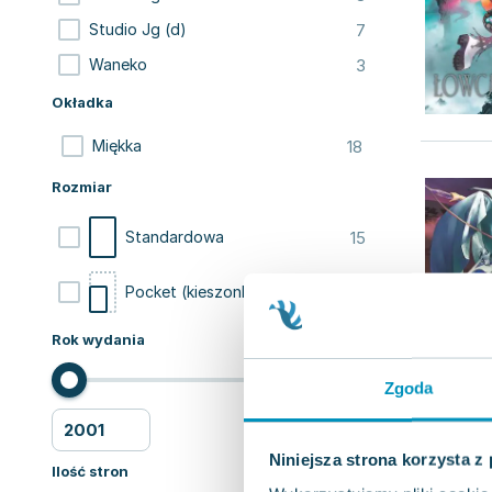
7
Studio Jg (d)
3
Waneko
Okładka
18
Miękka
Rozmiar
15
Standardowa
2
Pocket (kieszonkowa)
Rok wydania
Zgoda
Niniejsza strona korzysta z
Ilość stron