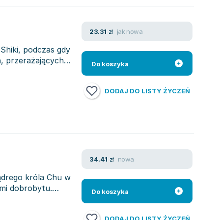
jak nowa
23.31
zł
Shiki, podczas gdy
, przerażających
Do koszyka
DODAJ DO LISTY ŻYCZEŃ
nowa
34.41
zł
ądrego króla Chu w
ami dobrobytu.
Do koszyka
DODAJ DO LISTY ŻYCZEŃ