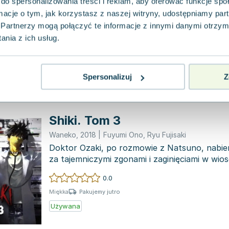
do spersonalizowania treści i reklam, aby oferować funkcje sp
Studio Jg (d)
,
2025
|
Ryu Fujisaki
ormacje o tym, jak korzystasz z naszej witryny, udostępniamy p
Trzy tysiące lat temu, gdy w cesarskim pałac
sprawował dobry król Chū, wróżono dolinie Żó
Partnerzy mogą połączyć te informacje z innymi danymi otrzym
pokoju i dob...
nia z ich usług.
0.0
Pakujemy 10.08
Miękka
Nowa
Spersonalizuj
Z
Shiki. Tom 3
Waneko
,
2018
|
Fuyumi Ono
,
Ryu Fujisaki
Doktor Ozaki, po rozmowie z Natsuno, nabie
za tajemniczymi zgonami i zaginięciami w wios
epidem...
0.0
Pakujemy jutro
Miękka
Używana