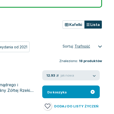
Kafelki
Lista
Sortuj:
Trafność
wydania od 2021
Znaleziono:
18
produktów
jak nowa
12.93
zł
mądrego i
iny Żółtej Rzeki
Do koszyka
DODAJ DO LISTY ŻYCZEŃ