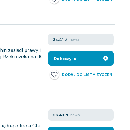
nowa
34.41
zł
hin zasiadł prawy i
 Rzeki czeka na dł...
Do koszyka
DODAJ DO LISTY ŻYCZEŃ
nowa
36.48
zł
 mądrego króla Chū,