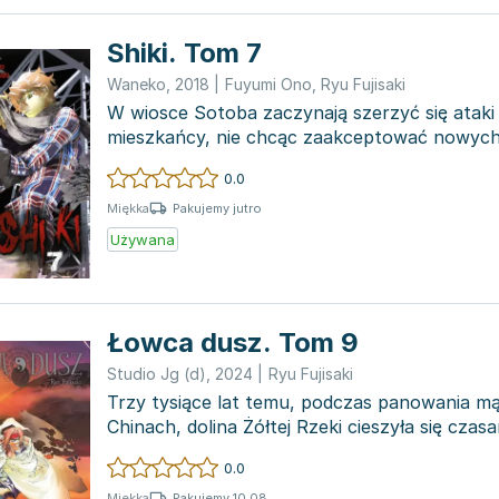
Shiki. Tom 7
Waneko
,
2018
|
Fuyumi Ono
,
Ryu Fujisaki
W wiosce Sotoba zaczynają szerzyć się ataki 
mieszkańcy, nie chcąc zaakceptować nowych
wydarzeń,...
0.0
Pakujemy jutro
Miękka
Używana
Łowca dusz. Tom 9
Studio Jg (d)
,
2024
|
Ryu Fujisaki
Trzy tysiące lat temu, podczas panowania m
Chinach, dolina Żółtej Rzeki cieszyła się czas
Jednak w...
0.0
Pakujemy 10.08
Miękka