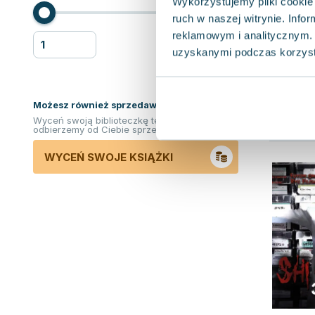
Wykorzystujemy pliki cookie 
ruch w naszej witrynie. Inf
reklamowym i analitycznym. 
uzyskanymi podczas korzysta
Możesz również sprzedawać ksiązki!
Wyceń swoją biblioteczkę teraz. Odkupimy i
odbierzemy od Ciebie sprzedane książki.
WYCEŃ SWOJE KSIĄŻKI