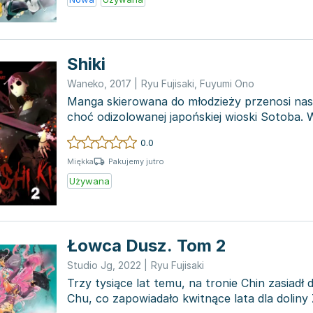
Shiki
Waneko
,
2017
|
Ryu Fujisaki
,
Fuyumi Ono
Manga skierowana do młodzieży przenosi nas
choć odizolowanej japońskiej wioski Sotoba. W
miejscowości...
0.0
Pakujemy jutro
Miękka
Używana
Łowca Dusz. Tom 2
Studio Jg
,
2022
|
Ryu Fujisaki
Trzy tysiące lat temu, na tronie Chin zasiadł 
Chu, co zapowiadało kwitnące lata dla doliny Ż