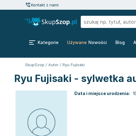
Kontakt z nami
Kategorie
Używane
Nowości
Blog
A
SkupSzop
/
Autor
/
Ryu Fujisaki
Ryu Fujisaki - sylwetka a
Data i miejsce urodzenia:
1