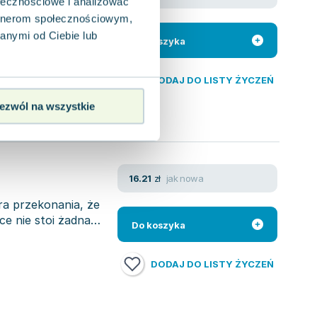
ołecznościowe i analizować
artnerom społecznościowym,
u Chin władzę
łtej Rzeki lata
anymi od Ciebie lub
Do koszyka
DODAJ DO LISTY ŻYCZEŃ
ezwól na wszystkie
jak nowa
16.21
zł
ra przekonania, że
ce nie stoi żadna
Do koszyka
DODAJ DO LISTY ŻYCZEŃ