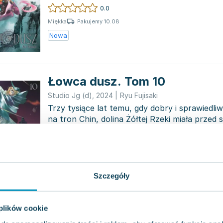
Jednak...
0.0
Pakujemy 10.08
Miękka
Nowa
Łowca dusz. Tom 10
Studio Jg (d)
,
2024
|
Ryu Fujisaki
Trzy tysiące lat temu, gdy dobry i sprawiedli
na tron Chin, dolina Żółtej Rzeki miała przed s
0.0
Pakujemy 10.08
Miękka
Nowa
Szczegóły
Łowca dusz. Tom 13
 plików cookie