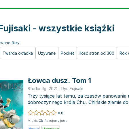
Fujisaki - wszystkie książki
wane filtry
Twarda okładka
Używane
Pocket
Ilość stron od 300
Rok 
Łowca dusz. Tom 1
Studio Jg
,
2021
|
Ryu Fujisaki
Trzy tysiące lat temu, za czasów panowania 
dobroczynnego króla Chu, Chińskie ziemie dol
cieszyły się per...
0.0
Pakujemy jutro
Miękka
Nowa
Używana