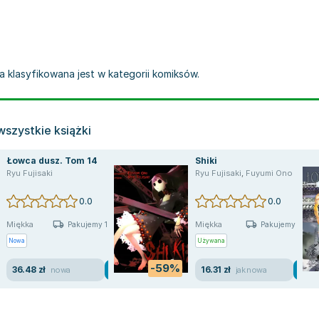
óra klasyfikowana jest w kategorii komiksów.
szystkie książki
Łowca dusz. Tom 14
Shiki
Ryu Fujisaki
Ryu Fujisaki
,
Fuyumi Ono
0.0
0.0
Miękka
Miękka
Pakujemy 10.08
Pakujemy jutro
Nowa
Używana
-59%
36.48 zł
16.31 zł
nowa
jak nowa