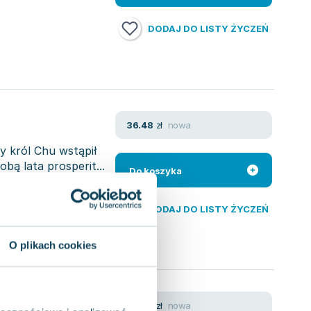
DODAJ DO LISTY ŻYCZEŃ
nowa
36.48
zł
wy król Chu wstąpił
obą lata prosperit...
Do koszyka
DODAJ DO LISTY ŻYCZEŃ
O plikach cookies
nowa
36.48
zł