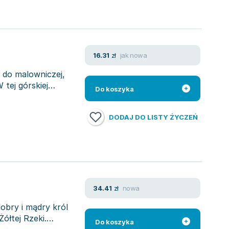
jak nowa
16.31
zł
 do malowniczej,
 tej górskiej
Do koszyka
DODAJ DO LISTY ŻYCZEŃ
nowa
34.41
zł
dobry i mądry król
ółtej Rzeki.
Do koszyka