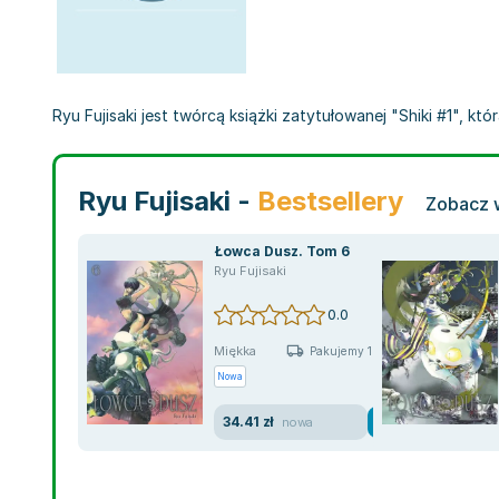
Ryu Fujisaki jest twórcą książki zatytułowanej "Shiki #1", kt
Ryu Fujisaki -
Bestsellery
Zobacz w
Łowca Dusz. Tom 6
Ryu Fujisaki
0.0
Miękka
Pakujemy 10.08
Nowa
34.41 zł
nowa