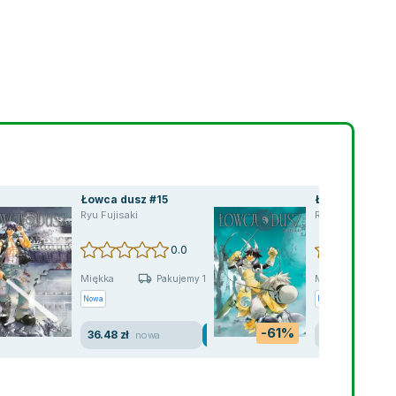
Łowca dusz #15
Łowca dusz. T
Ryu Fujisaki
Ryu Fujisaki
0.0
Miękka
Miękka
Pakujemy 10.08
Nowa
Nowa
Używana
-61%
36.48 zł
12.93 zł
nowa
jak no