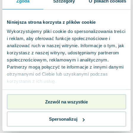
Zgoda
Szczegóły
O plikach cookies
Lorraine Warren
Ajahn Brahm
Lucinda Riley
Niniejsza strona korzysta z plików cookie
Jacek Walkiewicz
Wykorzystujemy pliki cookie do spersonalizowania treści
i reklam, aby oferować funkcje społecznościowe i
analizować ruch w naszej witrynie. Informacje o tym, jak
korzystasz z naszej witryny, udostępniamy partnerom
społecznościowym, reklamowym i analitycznym.
Partnerzy mogą połączyć te informacje z innymi danymi
otrzymanymi od Ciebie lub uzyskanymi podczas
korzystania z ich usług.
Zezwól na wszystkie
Spersonalizuj