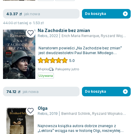
Zygmunt Freud
jak nowa
43.37
Agata Passent
zł
Do koszyka
Michel Moran
44.90
zł
taniej o
1.53
zł
Maciej Orłoś
Na Zachodzie bez zmian
Rebis
,
2022
|
Erich Maria Remarque
,
Ryszard Wojnakowski
Jo Nesbo
Katarzyna Miller
Narratorem powieści „Na Zachodzie bez zmian”
Antoine de Saint Exupery
jest dwudziestoletni Paul Bäumer. Młodego
chłopaka cechuje ogromna wrażliwość na ot...
5.0
Lew Tołstoj
Mark Twain
Miękka
Pakujemy jutro
Używana
Marcin Meller
Paulina Młynarska
jak nowa
74.12
ks. Piotr Pawlukiewicz
zł
Do koszyka
Jarosław Sokołowski
Piotr Latocha
Olga
Rebis
,
2019
|
Bernhard Schlink
,
Ryszard Wojnakowski
Michael Scott
Piotr Semka
Najnowsza książka autora dobrze znanego z
Jarosław Iwaszkiewicz
„Lektora” wciąga nas w historię Olgi, niezwykłej