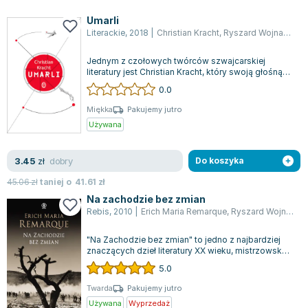
Książki: Psychologia, motywacja
Nauki historyczne - książki
Dan Brown
Książki o naukach politycznych dla studentów
Bolesław Prus
Umarli
Literackie
,
2018
|
Christian Kracht
,
Ryszard Wojnakowski
Książki do nauk przyrodniczych dla studentów
Clive Cussler
Książki do nauk społecznych dla studentów
Wanda Chotomska
Jednym z czołowych twórców szwajcarskiej
Książki do nauk ścisłych dla studentów
Józef Ignacy Kraszewski
literatury jest Christian Kracht, który swoją głośną
powieścią "Umarli" przenosi nas w ep...
0.0
Prawo - książki dla studentów
Clive Staples Lewis
Technologia żywności - książki
Martyna Wojciechowska
Miękka
Pakujemy jutro
Używana
Zarządzanie i marketing - książki
Melissa De la Cruz
Nauka języków obcych - książki
Blanka Lipińska
dobry
3.45
Podręczniki dla nauczycieli - metodyka
Jaś Kapela
zł
Do koszyka
Repetytoria, testy i materiały pomocnicze
Agatha Christie
45.06
zł
taniej o
41.61
zł
Witold Gadowski
Na zachodzie bez zmian
Rebis
,
2010
|
Erich Maria Remarque
,
Ryszard Wojnakowski
Jan Pietrzak
Marcin Kowalczyk
"Na Zachodzie bez zmian" to jedno z najbardziej
Piotr Zychowicz
znaczących dzieł literatury XX wieku, mistrzowsko
przetłumaczone przez Ryszarda Wo...
5.0
Joanna Jabłczyńska
Piotr Kościelny
Twarda
Pakujemy jutro
Używana
Wyprzedaż
Jan Piński