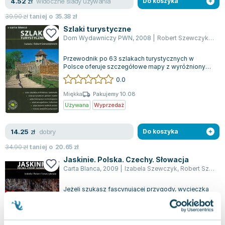
widoczne ślady używania
4.52
zł
Do koszyka
39.90
zł
taniej o
35.38
zł
Szlaki turystyczne
Dom Wydawniczy PWN
,
2008
|
Robert Szewczyk
,
Izab
Przewodnik po 63 szlakach turystycznych w
Polsce oferuje szczegółowe mapy z wyróżnionymi
atrakcjami. Książka dostarcza rekomendacj...
0.0
Miękka
Pakujemy 10.08
Używana
Wyprzedaż
dobry
14.25
zł
Do koszyka
34.90
zł
taniej o
20.65
zł
Jaskinie. Polska. Czechy. Słowacja
Carta Blanca
,
2009
|
Izabela Szewczyk
,
Robert Szewczyk
Jeżeli szukasz fascynującej przygody, wycieczka
do jaskiń może być właśnie tym, czego
potrzebujesz. Te niezwykłe miejsca otwierają...
0.0
Miękka
Pakujemy 10.08