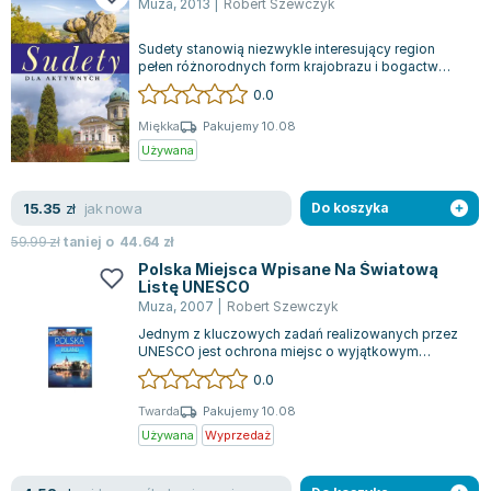
Muza
,
2013
|
Robert Szewczyk
Lorraine Warren
Ajahn Brahm
Sudety stanowią niezwykle interesujący region
Lucinda Riley
pełen różnorodnych form krajobrazu i bogactw
naturalnych. Można tam podziwiać skalne...
0.0
Jacek Walkiewicz
Miękka
Pakujemy 10.08
Używana
jak nowa
15.35
zł
Do koszyka
59.99
zł
taniej o
44.64
zł
Polska Miejsca Wpisane Na Światową
Listę UNESCO
Muza
,
2007
|
Robert Szewczyk
Jednym z kluczowych zadań realizowanych przez
UNESCO jest ochrona miejsc o wyjątkowym
znaczeniu dla ludzkości, aby mogły one przet...
0.0
Twarda
Pakujemy 10.08
Używana
Wyprzedaż