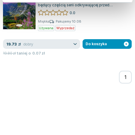
"Szlakiem Sudeckim" to fascynujący przewodnik,
będący częścią serii odkrywającej przed
czytelnikami interesujące tematyczne trasy...
0.0
Miękka
Pakujemy 10.08
Używana
Wyprzedaż
dobry
19.73
zł
Do koszyka
19.80
zł
taniej o
0.07
zł