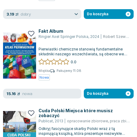
Zygmunt Freud
dobry
3.19
Agata Passent
zł
Do koszyka
Michel Moran
Maciej Orłoś
Fakt Album
Ringier Axel Springer Polska
,
2024
|
Robert Szewczyk
,
Jo Nesbo
Katarzyna Miller
Pierwiastki chemiczne stanowią fundamentalne
Antoine de Saint Exupery
składniki naszego wszechświata, są obecne we
wszystkim, co nas otacza: od gwiazd i pl...
0.0
Lew Tołstoj
Mark Twain
Miękka
Pakujemy 11.08
Nowa
Marcin Meller
Paulina Młynarska
nowa
15.16
ks. Piotr Pawlukiewicz
zł
Do koszyka
Jarosław Sokołowski
Piotr Latocha
Cuda Polski Miejsca które musisz
zobaczyć
Michael Scott
Publicat
,
2013
|
opracowanie zbiorowe
,
praca zbiorowa
Piotr Semka
Odkryj fascynujące skarby Polski wraz z tą
Jarosław Iwaszkiewicz
inspirującą książką, która prezentuje niezwykłe