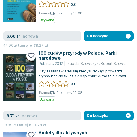
zakątki tego pięknego kraju. Publikacja...
0.0
Joseph Murphy
Jan Sztaudynger
Twarda
Pakujemy 10.08
Używana
Aleksander Puszkin
Oscar Wilde
jak nowa
6.66
Małgorzata Ohme
zł
Do koszyka
Maddie Ziegler
44.90
zł
taniej o
38.24
zł
Leszek Czarnecki
100 cudów przyrody w Polsce. Parki
narodowe
Joanna Racewicz
Publicat
,
2012
|
Izabela Szewczyk
,
Robert Szewczyk
Maria Seweryn
Czy zastanawiałeś się kiedyś, dokąd prowadzi
Janina Zającówna
słynny beskidzki szlak papieski? A może ciekawią
Cię wodospady, które nazywane są wod...
0.0
Eric Helms
Anna Prus (oprac.)
Twarda
Pakujemy 10.08
Używana
Nela Mała Reporterka
Agnieszka Maciąg
jak nowa
8.71
Barbara Wrzesińska
zł
Do koszyka
Terry Pratchett
19.99
zł
taniej o
11.28
zł
Virginia Woolf
Sudety dla aktywnych