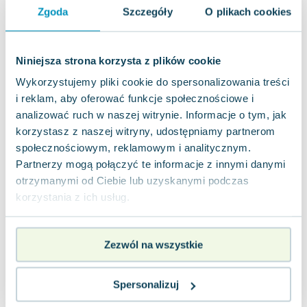
Zgoda
Szczegóły
O plikach cookies
Używana
Wyprzedaż
widoczne ślady używania
12.80
zł
Do koszyka
Niniejsza strona korzysta z plików cookie
Wykorzystujemy pliki cookie do spersonalizowania treści
Najpiękniejsze miejsca na świecie. Wielka
i reklam, aby oferować funkcje społecznościowe i
encyklopedia krajoznawcza świata
Publicat
,
2000
|
praca zbiorowa
,
Dariusz Wrzesiński
,
I
analizować ruch w naszej witrynie. Informacje o tym, jak
korzystasz z naszej witryny, udostępniamy partnerom
społecznościowym, reklamowym i analitycznym.
0.0
Partnerzy mogą połączyć te informacje z innymi danymi
Miękka
Pakujemy 10.08
otrzymanymi od Ciebie lub uzyskanymi podczas
Używana
korzystania z ich usług.
widoczne ślady używania
2.98
zł
Do koszyka
Zezwól na wszystkie
32.99
zł
taniej o
30.01
zł
Szlakiem Sudeckim. Przewodnik
turystyczny
Spersonalizuj
Muza
,
2010
|
Robert Szewczyk