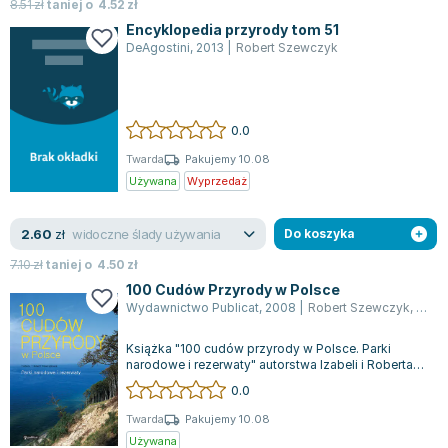
Książki: Psychologia, motywacja
Nauki historyczne - książki
Dan Brown
8.51
zł
taniej o
4.52
zł
Książki o naukach politycznych dla studentów
Bolesław Prus
Encyklopedia przyrody tom 51
DeAgostini
,
2013
|
Robert Szewczyk
Książki do nauk przyrodniczych dla studentów
Clive Cussler
Książki do nauk społecznych dla studentów
Wanda Chotomska
Książki do nauk ścisłych dla studentów
Józef Ignacy Kraszewski
0.0
Prawo - książki dla studentów
Clive Staples Lewis
Technologia żywności - książki
Martyna Wojciechowska
Twarda
Pakujemy 10.08
Używana
Wyprzedaż
Zarządzanie i marketing - książki
Melissa De la Cruz
Nauka języków obcych - książki
Blanka Lipińska
widoczne ślady używania
2.60
Podręczniki dla nauczycieli - metodyka
Jaś Kapela
zł
Do koszyka
Repetytoria, testy i materiały pomocnicze
Agatha Christie
7.10
zł
taniej o
4.50
zł
Witold Gadowski
100 Cudów Przyrody w Polsce
Wydawnictwo Publicat
,
2008
|
Robert Szewczyk
,
Izab
Jan Pietrzak
Marcin Kowalczyk
Książka "100 cudów przyrody w Polsce. Parki
Piotr Zychowicz
narodowe i rezerwaty" autorstwa Izabeli i Roberta
Szewczyków to fascynująca podróż po...
0.0
Joanna Jabłczyńska
Piotr Kościelny
Twarda
Pakujemy 10.08
Używana
Jan Piński