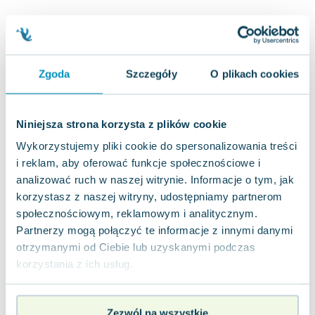
Joseph Murphy
Jan Sztaudynger
Aleksander Puszkin
Oscar Wilde
Zgoda
Szczegóły
O plikach cookies
Małgorzata Ohme
Maddie Ziegler
Leszek Czarnecki
Niniejsza strona korzysta z plików cookie
Joanna Racewicz
Wykorzystujemy pliki cookie do spersonalizowania treści
Maria Seweryn
i reklam, aby oferować funkcje społecznościowe i
Janina Zającówna
analizować ruch w naszej witrynie. Informacje o tym, jak
Eric Helms
korzystasz z naszej witryny, udostępniamy partnerom
Anna Prus (oprac.)
społecznościowym, reklamowym i analitycznym.
Nela Mała Reporterka
Partnerzy mogą połączyć te informacje z innymi danymi
otrzymanymi od Ciebie lub uzyskanymi podczas
Agnieszka Maciąg
korzystania z ich usług.
Barbara Wrzesińska
Terry Pratchett
Virginia Woolf
Zezwól na wszystkie