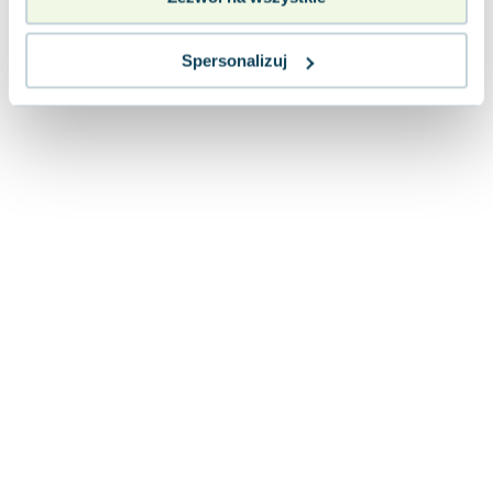
Lorraine Warren
Ajahn Brahm
Spersonalizuj
Lucinda Riley
Jacek Walkiewicz