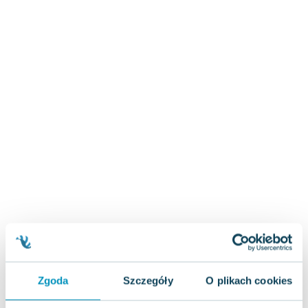
Zygmunt Freud
Agata Passent
Michel Moran
Maciej Orłoś
Jo Nesbo
Katarzyna Miller
Antoine de Saint Exupery
Lew Tołstoj
Mark Twain
Marcin Meller
Paulina Młynarska
ks. Piotr Pawlukiewicz
Jarosław Sokołowski
Piotr Latocha
Michael Scott
Zgoda
Szczegóły
O plikach cookies
Piotr Semka
Jarosław Iwaszkiewicz