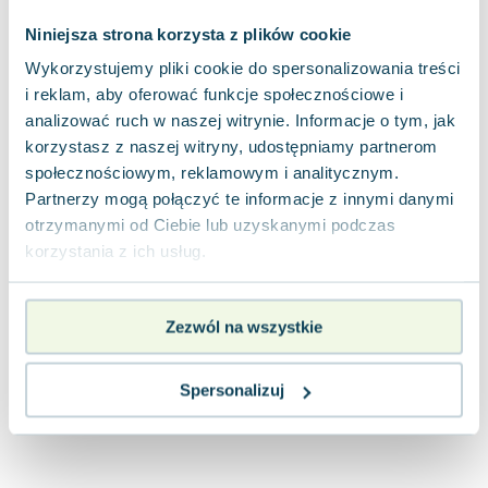
Joseph Murphy
Niniejsza strona korzysta z plików cookie
Jan Sztaudynger
Wykorzystujemy pliki cookie do spersonalizowania treści
Aleksander Puszkin
i reklam, aby oferować funkcje społecznościowe i
Oscar Wilde
analizować ruch w naszej witrynie. Informacje o tym, jak
Małgorzata Ohme
korzystasz z naszej witryny, udostępniamy partnerom
Maddie Ziegler
społecznościowym, reklamowym i analitycznym.
Leszek Czarnecki
Partnerzy mogą połączyć te informacje z innymi danymi
Joanna Racewicz
otrzymanymi od Ciebie lub uzyskanymi podczas
Maria Seweryn
korzystania z ich usług.
Janina Zającówna
Eric Helms
Zezwól na wszystkie
Anna Prus (oprac.)
Nela Mała Reporterka
Agnieszka Maciąg
Spersonalizuj
Barbara Wrzesińska
Terry Pratchett
Virginia Woolf