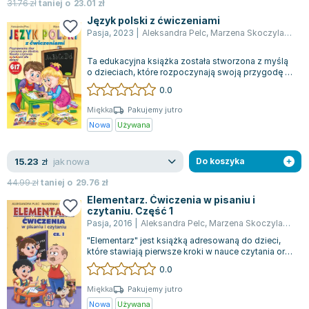
Książki: Psychologia, motywacja
Nauki historyczne - książki
Dan Brown
31.76
zł
taniej o
23.01
zł
Książki o naukach politycznych dla studentów
Bolesław Prus
Język polski z ćwiczeniami
Pasja
,
2023
|
Aleksandra Pelc
,
Marzena Skoczylas
,
Ple
Książki do nauk przyrodniczych dla studentów
Clive Cussler
Książki do nauk społecznych dla studentów
Wanda Chotomska
Ta edukacyjna książka została stworzona z myślą
Książki do nauk ścisłych dla studentów
Józef Ignacy Kraszewski
o dzieciach, które rozpoczynają swoją przygodę z
czytaniem, pisaniem i matematyką....
0.0
Prawo - książki dla studentów
Clive Staples Lewis
Technologia żywności - książki
Martyna Wojciechowska
Miękka
Pakujemy jutro
Nowa
Używana
Zarządzanie i marketing - książki
Melissa De la Cruz
Nauka języków obcych - książki
Blanka Lipińska
jak nowa
15.23
Podręczniki dla nauczycieli - metodyka
Jaś Kapela
zł
Do koszyka
Repetytoria, testy i materiały pomocnicze
Agatha Christie
44.99
zł
taniej o
29.76
zł
Witold Gadowski
Elementarz. Ćwiczenia w pisaniu i
czytaniu. Część 1
Jan Pietrzak
Pasja
,
2016
|
Aleksandra Pelc
,
Marzena Skoczylas
,
Plec
Marcin Kowalczyk
"Elementarz" jest książką adresowaną do dzieci,
Piotr Zychowicz
które stawiają pierwsze kroki w nauce czytania oraz
tych, którzy napotykają trudno...
0.0
Joanna Jabłczyńska
Piotr Kościelny
Miękka
Pakujemy jutro
Nowa
Używana
Jan Piński