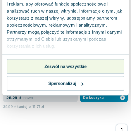
i reklam, aby oferować funkcje społecznościowe i
Używana
analizować ruch w naszej witrynie. Informacje o tym, jak
korzystasz z naszej witryny, udostępniamy partnerom
widoczne ślady używania
28.81
zł
Do koszyka
społecznościowym, reklamowym i analitycznym.
Partnerzy mogą połączyć te informacje z innymi danymi
Elementarz 5-latka
otrzymanymi od Ciebie lub uzyskanymi podczas
Pasja
,
2023
|
Aleksandra Pelc
,
Marzena Skoczylas
,
Ple
korzystania z ich usług.
Ta książka jest idealna dla pięciolatków, które
przygotowują się do rozpoczęcia edukacji
szkolnej. Stanowi doskonałe narzędzie wsp...
Zezwól na wszystkie
0.0
Miękka
Pakujemy 11.08
Nowa
Spersonalizuj
nowa
28.28
zł
Do koszyka
39.99
zł
taniej o
11.71
zł