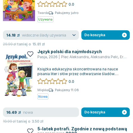
czytaniem, a także tych, które napotykają...
0.0
Joseph Murphy
Jan Sztaudynger
Twarda
Pakujemy jutro
Używana
Aleksander Puszkin
Oscar Wilde
widoczne ślady używania
14.18
Małgorzata Ohme
zł
Do koszyka
Maddie Ziegler
29.99
zł
taniej o
15.81
zł
Leszek Czarnecki
Język polski dla najmłodszych
Pasja
,
2026
|
Plec Aleksandra
,
Aleksandra Pelc
,
Ernest Błędowski
Joanna Racewicz
Maria Seweryn
Książka edukacyjna skoncentrowana na nauce
Janina Zającówna
pisania liter i słów przez odtwarzanie śladów.
Zawiera ćwiczenia opierające się na meto...
0.0
Eric Helms
Anna Prus (oprac.)
Miękka
Pakujemy 11.08
Nowa
Nela Mała Reporterka
Agnieszka Maciąg
nowa
16.49
Barbara Wrzesińska
zł
Do koszyka
Terry Pratchett
19.99
zł
taniej o
3.50
zł
Virginia Woolf
5-latek potrafi. Zgodnie z nową podstawą