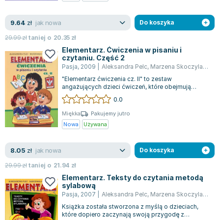
Zygmunt Freud
jak nowa
9.64
Agata Passent
zł
Do koszyka
Michel Moran
29.99
zł
taniej o
20.35
zł
Maciej Orłoś
Elementarz. Ćwiczenia w pisaniu i
czytaniu. Część 2
Jo Nesbo
Pasja
,
2009
|
Aleksandra Pelc
,
Marzena Skoczylas
,
Ple
Katarzyna Miller
"Elementarz ćwiczenia cz. II" to zestaw
Antoine de Saint Exupery
angażujących dzieci ćwiczeń, które obejmują
krzyżówki, układanki i rebusy. Te zadania nie...
0.0
Lew Tołstoj
Mark Twain
Miękka
Pakujemy jutro
Nowa
Używana
Marcin Meller
Paulina Młynarska
jak nowa
8.05
ks. Piotr Pawlukiewicz
zł
Do koszyka
Jarosław Sokołowski
29.99
zł
taniej o
21.94
zł
Piotr Latocha
Elementarz. Teksty do czytania metodą
sylabową
Michael Scott
Pasja
,
2007
|
Aleksandra Pelc
,
Marzena Skoczylas
,
Ple
Piotr Semka
Książka została stworzona z myślą o dzieciach,
Jarosław Iwaszkiewicz
które dopiero zaczynają swoją przygodę z