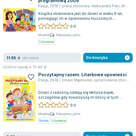
programową 2009
Lorraine Warren
Pasja
,
2018
|
praca zbiorowa
,
Aleksandra Pelc
,
Marzena Skoczylas
Ajahn Brahm
Książka skierowana jest do dzieci w wieku 6 lat,
Lucinda Riley
pomagając im w opanowaniu kluczowych
umiejętności. Wśród nich znajdują się analiz...
0.0
Jacek Walkiewicz
Miękka
Pakujemy jutro
Używana
jak nowa
11.55
zł
Do koszyka
22.99
zł
taniej o
11.44
zł
Poczytajmy razem. Literkowe opowieści
Pasja
,
2018
|
Ernest Błędowski
,
opracowanie zbiorowe
Dzieci z radością oddają się lekturze bajek,
szczególnie gdy towarzyszą im bliscy w tych
chwilach. Książka "POCZYTAJMY RAZEM. Lite...
0.0
Miękka
Pakujemy jutro
Nowa
Używana