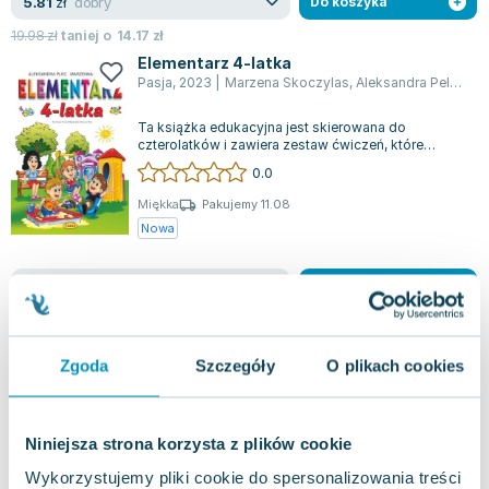
dobry
5.81
zł
Do koszyka
19.98
zł
taniej o
14.17
zł
Elementarz 4-latka
Pasja
,
2023
|
Marzena Skoczylas
,
Aleksandra Pelc
,
Ple
Ta książka edukacyjna jest skierowana do
czterolatków i zawiera zestaw ćwiczeń, które
wspomagają ich rozwój psychoruchowy oraz spo...
0.0
Miękka
Pakujemy 11.08
Nowa
nowa
28.28
zł
Do koszyka
39.99
zł
taniej o
11.71
zł
Wiem, potrafię i piszę poprawnie.
Ćwiczenia ortograficzne. Szkoła
Zgoda
Szczegóły
O plikach cookies
podstawowa
Pasja
,
2014
|
Aleksandra Pelc
,
Marzena Skoczylas
,
Plec
Ta książka edukacyjna to doskonałe narzędzie do
nauki ortografii, które łączy w sobie zabawę i
Niniejsza strona korzysta z plików cookie
naukę. Wewnątrz znajdują się liczne...
0.0
Wykorzystujemy pliki cookie do spersonalizowania treści
Miękka
Pakujemy jutro