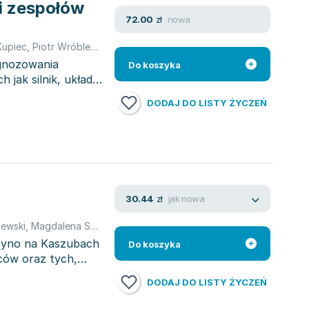
i zespołów
nowa
72.00
zł
Kupiec
,
Piotr Wróblewski
agnozowania
Do koszyka
jak silnik, układ
DODAJ DO LISTY ŻYCZEŃ
jak nowa
30.44
zł
lewski
,
Magdalena Szcześniak
,
Szcześniak Magda
szyno na Kaszubach
Do koszyka
ców oraz tych,
DODAJ DO LISTY ŻYCZEŃ