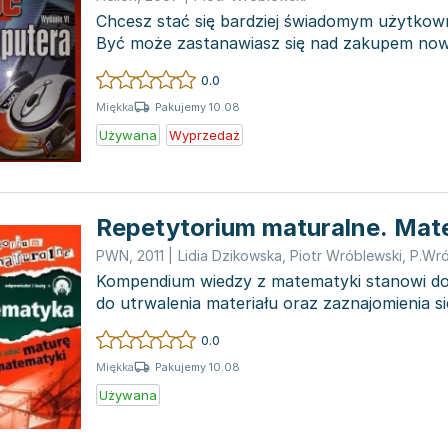
Chcesz stać się bardziej świadomym użytko
Być może zastanawiasz się nad zakupem now
już je mas...
0.0
Pakujemy 10.08
Miękka
Używana
Wyprzedaż
PWN
,
2011
|
Lidia Dzikowska
,
Piotr Wróblewski
,
P.Wró
Kompendium wiedzy z matematyki stanowi do
do utrwalenia materiału oraz zaznajomienia s
matural...
0.0
Pakujemy 10.08
Miękka
Używana