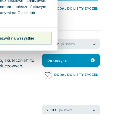
ołecznościowe i analizować
artnerom społecznościowym,
DODAJ DO LISTY ŻYCZEŃ
anymi od Ciebie lub
 techniki
ezwól na wszystkie
jak nowa
22.25
zł
o, skutecznie!" to
Do koszyka
 kluczowych
DODAJ DO LISTY ŻYCZEŃ
jak nowa
2.88
zł