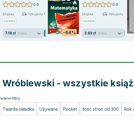
0.0
0.0
Miękka
Miękka
Pakujemy 10.08
Pakujemy 10.08
Używana
Używana
-64%
7.18 zł
2.83 zł
dobry
dobry
r Wróblewski - wszystkie książ
wane filtry
Twarda okładka
Używane
Pocket
Ilość stron od 300
Rok 