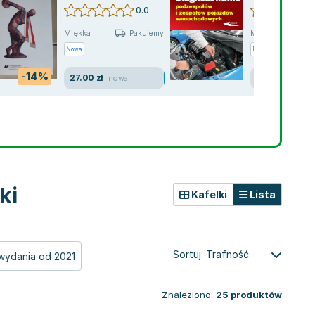
samochodowy
0.0
Miękka
Miękka
Pakujemy 11.08
Nowa
Nowa
-14%
27.00 zł
72.00 zł
nowa
nowa
ki
Kafelki
Lista
Sortuj:
Trafność
wydania od 2021
Znaleziono:
25
produktów