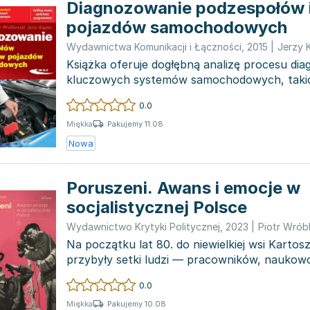
Diagnozowanie podzespołów 
pojazdów samochodowych
Wydawnictwa Komunikacji i Łączności
,
2015
|
Jerzy 
Książka oferuje dogłębną analizę procesu di
kluczowych systemów samochodowych, takich 
przeniesienia n...
0.0
Pakujemy 11.08
Miękka
Nowa
Poruszeni. Awans i emocje w
socjalistycznej Polsce
Wydawnictwo Krytyki Politycznej
,
2023
|
Piotr Wrób
Na początku lat 80. do niewielkiej wsi Karto
przybyły setki ludzi — pracowników, naukow
którzy szu...
0.0
Pakujemy 10.08
Miękka