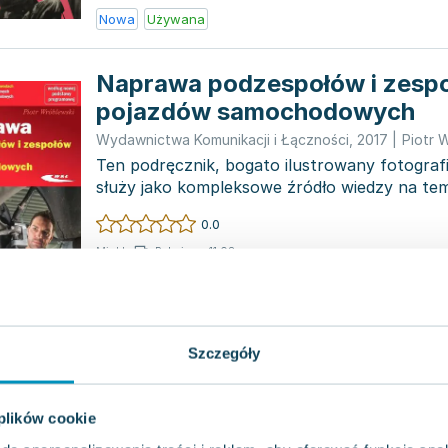
Nowa
Używana
Naprawa podzespołów i zesp
pojazdów samochodowych
Wydawnictwa Komunikacji i Łączności
,
2017
|
Piotr 
Ten podręcznik, bogato ilustrowany fotografi
służy jako kompleksowe źródło wiedzy na te
mechanicznych ko...
0.0
Pakujemy 11.08
Miękka
Nowa
Społeczeństwo sport edukacj
Szczegóły
Wydawnictwo Uniwersytetu Śląskiego
,
2016
|
Piotr 
Książka "Społeczeństwo - sport - edukacja" 
artykułów, które zostały przedstawione pod
 plików cookie
Ogólnopolskiego Zjaz...