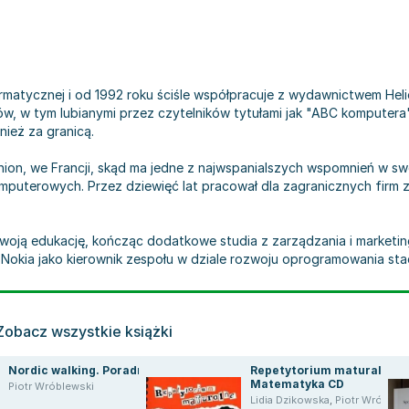
formatycznej i od 1992 roku ściśle współpracuje z wydawnictwem H
, w tym lubianymi przez czytelników tytułami jak "ABC komputera" 
nież za granicą.
nion, we Francji, skąd ma jedne z najwspanialszych wspomnień w sw
terowych. Przez dziewięć lat pracował dla zagranicznych firm z se
ją edukację, kończąc dodatkowe studia z zarządzania i marketing
Nokia jako kierownik zespołu w dziale rozwoju oprogramowania stac
Zobacz wszystkie książki
Nordic walking. Poradnik
Repetytorium maturalne.
Matematyka CD
Piotr Wróblewski
Wróblewski
Lidia Dzikowska
,
Piotr Wróblewski