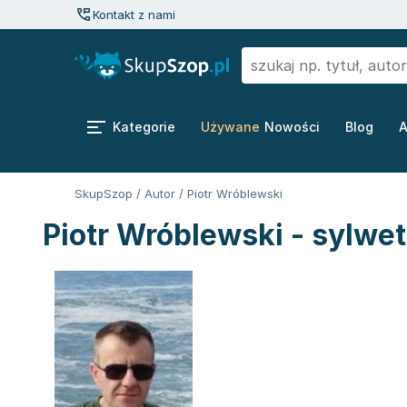
Kontakt z nami
Kategorie
Używane
Nowości
Blog
A
SkupSzop
/
Autor
/
Piotr Wróblewski
Piotr Wróblewski - sylwe