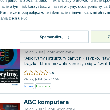
do spersonalizowania treści i reklam, aby oferować funkcje sp
0.0
ormacje o tym, jak korzystasz z naszej witryny, udostępniamy p
Pakujemy 11.08
Miękka
Partnerzy mogą połączyć te informacje z innymi danymi otrzym
Nowa
nia z ich usług.
Algorytmy, struktury danych i
Spersonalizuj
Z
programowania
Helion
,
2018
|
Piotr Wróblewski
"Algorytmy i struktury danych - szybko, łatw
książka, która pozwala zanurzyć się w świat
algorytmów i...
0.0
Pakujemy 10.08
Miękka
Nowa
Używana
ABC komputera
Helion
,
2007
|
Piotr Wróblewski