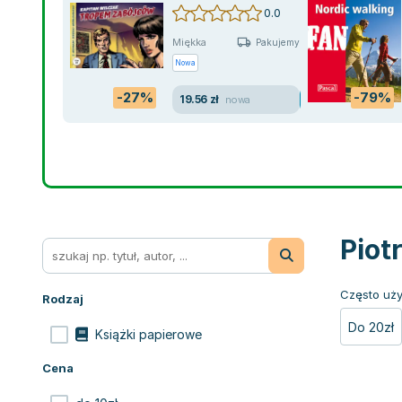
Tom 22
0.0
Miękka
Pakujemy 11.08
Nowa
-27%
-79%
19.56 zł
nowa
Piot
Często uży
Rodzaj
Do 20zł
Książki papierowe
Cena