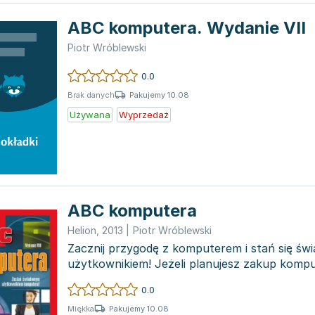
ABC komputera. Wydanie VII
Piotr Wróblewski
0.0
Pakujemy 10.08
Brak danych
Używana
Wyprzedaż
ABC komputera
Helion
,
2013
|
Piotr Wróblewski
Zacznij przygodę z komputerem i stań się ś
użytkownikiem! Jeżeli planujesz zakup kompu
posiadasz ten sprzęt, a...
0.0
Pakujemy 10.08
Miękka