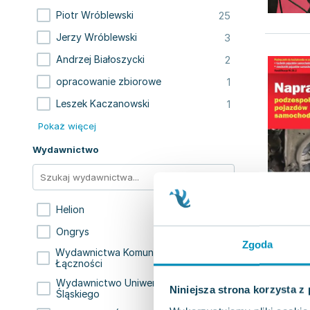
25
Piotr Wróblewski
3
Jerzy Wróblewski
2
Andrzej Białoszycki
1
opracowanie zbiorowe
1
Leszek Kaczanowski
Pokaż więcej
Wydawnictwo
14
Helion
3
Ongrys
Zgoda
Wydawnictwa Komunikacji i
2
Łączności
Wydawnictwo Uniwersytetu
1
Niniejsza strona korzysta z
Śląskiego