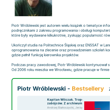
Piotr Wróblewski jest autorem wielu książek o tematyce in
podręcznikami z zakresu programowania i obsługi komputerów
które były wydawane kilkukrotnie, zyskując popularność rów
Ukończył studia na Politechnice Śląskiej oraz ENSSAT w Lan
oprogramowania na zlecenie oraz prowadzeniem szkoleń kompu
gdzie pełnił funkcję kierownika projektów.
Podczas pracy zawodowej, Piotr Wróblewski kontynuował swo
Od 2006 roku mieszka we Wrocławiu, gdzie pracuje w firmie 
Piotr Wróblewski -
Bestsellery
Kapitan Wilczak. Tropem
zabójców. Z archiwum
Jerzego Wróblewskiego.
Andrzej Białoszycki
,
Jerzy Wróblewski
,
Piotr 