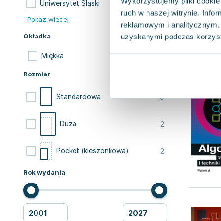
Wykorzystujemy pliki cookie 
1
Uniwersytet Śląski
ruch w naszej witrynie. Inf
Pokaż więcej
reklamowym i analitycznym. 
Okładka
uzyskanymi podczas korzysta
24
Miękka
Rozmiar
19
Standardowa
2
Duża
2
Pocket (kieszonkowa)
Rok wydania