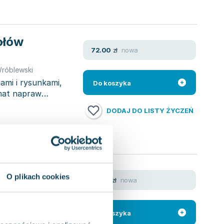
ołów
nowa
72.00
zł
Wróblewski
ami i rysunkami,
Do koszyka
mat napraw
DODAJ DO LISTY ŻYCZEŃ
a
O plikach cookies
nowa
27.00
zł
Wróblewski
,
opracowanie zbiorowe
,
Barbara Wiśniewska
,
Wiśniewsk
to zebrany zbiór
czas XV
Do koszyka