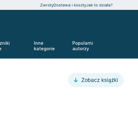
Zwroty
Dostawa i koszty
Jak to działa?
zniki
Inne
Popularni
e
kategorie
autorzy
Zobacz książki