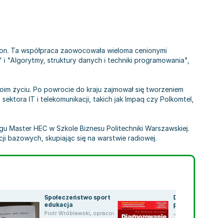
elion. Ta współpraca zaowocowała wieloma cenionymi
i "Algorytmy, struktury danych i techniki programowania",
oim życiu. Po powrocie do kraju zajmował się tworzeniem
ktora IT i telekomunikacji, takich jak Impaq czy Polkomtel,
u Master HEC w Szkole Biznesu Politechniki Warszawskiej.
ji bazowych, skupiając się na warstwie radiowej.
Społeczeństwo sport
Diagnozowani
edukacja
podzespołów i
pojazdów
,
P.Wróblewski i in
Piotr Wróblewski
,
opracowanie zbiorowe
,
Barbara Wiśniewska
Jerzy Kupiec
,
Pio
,
W