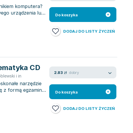
wnikiem komputera?
ego urządzenia lub
Do koszyka
DODAJ DO LISTY ŻYCZEŃ
Repetytorium maturalne. Matematyka CD
dobry
2.83
zł
blewski i in
skonałe narzędzie
ię z formą egzaminu
Do koszyka
DODAJ DO LISTY ŻYCZEŃ