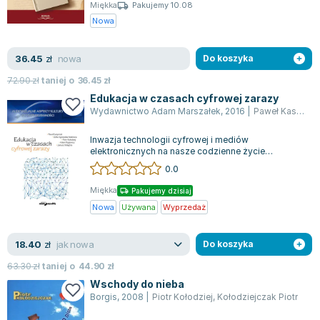
Książki: Psychologia, motywacja
Nauki historyczne - książki
Dan Brown
Miękka
Pakujemy 10.08
Książki o naukach politycznych dla studentów
Bolesław Prus
Nowa
Książki do nauk przyrodniczych dla studentów
Clive Cussler
Książki do nauk społecznych dla studentów
Wanda Chotomska
nowa
36.45
zł
Do koszyka
Książki do nauk ścisłych dla studentów
Józef Ignacy Kraszewski
72.90
zł
taniej o
36.45
zł
Prawo - książki dla studentów
Clive Staples Lewis
Edukacja w czasach cyfrowej zarazy
Technologia żywności - książki
Martyna Wojciechowska
Wydawnictwo Adam Marszałek
,
2016
|
Paweł Kasprzak
Zarządzanie i marketing - książki
Melissa De la Cruz
Inwazja technologii cyfrowej i mediów
Nauka języków obcych - książki
Blanka Lipińska
elektronicznych na nasze codzienne życie
wywołała nie tylko komunikacyjne, ale również
Podręczniki dla nauczycieli - metodyka
Jaś Kapela
0.0
biolo...
Repetytoria, testy i materiały pomocnicze
Agatha Christie
Miękka
Pakujemy dzisiaj
Witold Gadowski
Nowa
Używana
Wyprzedaż
Jan Pietrzak
Marcin Kowalczyk
jak nowa
18.40
zł
Do koszyka
Piotr Zychowicz
63.30
zł
taniej o
44.90
zł
Joanna Jabłczyńska
Wschody do nieba
Piotr Kościelny
Borgis
,
2008
|
Piotr Kołodziej
,
Kołodziejczak Piotr
Jan Piński