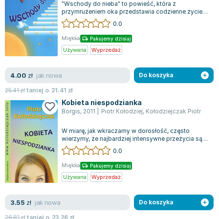
"Wschody do nieba" to powieść, która z
Zygmunt Freud
przymrużeniem oka przedstawia codzienne życie
młodzieży licealnej w Warszawie w dobie PRL-u...
Agata Passent
0.0
Michel Moran
Miękka
Pakujemy dzisiaj
Maciej Orłoś
Używana
Wyprzedaż
Jo Nesbo
Katarzyna Miller
jak nowa
4.00
zł
Do koszyka
Antoine de Saint Exupery
25.41
zł
taniej o
21.41
zł
Lew Tołstoj
Kobieta niespodzianka
Mark Twain
Borgis
,
2011
|
Piotr Kołodziej
,
Kołodziejczak Piotr
Marcin Meller
W miarę, jak wkraczamy w dorosłość, często
Paulina Młynarska
wierzymy, że najbardziej intensywne przeżycia są
już za nami. Regularnie skupiamy się n...
ks. Piotr Pawlukiewicz
0.0
Jarosław Sokołowski
Miękka
Pakujemy dzisiaj
Piotr Latocha
Używana
Wyprzedaż
Michael Scott
Piotr Semka
jak nowa
3.55
zł
Do koszyka
Jarosław Iwaszkiewicz
26.81
zł
taniej o
23.26
zł