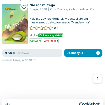
Joseph Murphy
Nie rób mi tego
Jan Sztaudynger
Borgis
,
2008
|
Piotr Roszak
,
Piotr Kołodziej
,
Kołodziejczak Piotr
Aleksander Puszkin
Książka zawiera dodatek w postaci utworu
Oscar Wilde
muzycznego zatytułowanego "Mandarynka".
Opowieść skupia się na Anecie, której
Małgorzata Ohme
0.0
egzystencja...
Maddie Ziegler
Miękka
Pakujemy dzisiaj
Leszek Czarnecki
Używana
Wyprzedaż
Joanna Racewicz
Maria Seweryn
jak nowa
3.56
zł
Do koszyka
Janina Zającówna
19.90
zł
taniej o
16.34
zł
Eric Helms
Anna Prus (oprac.)
Nela Mała Reporterka
Agnieszka Maciąg
Barbara Wrzesińska
Terry Pratchett
Virginia Woolf