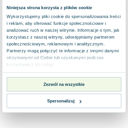
Joseph Murphy
Niniejsza strona korzysta z plików cookie
Jan Sztaudynger
Wykorzystujemy pliki cookie do spersonalizowania treści
Aleksander Puszkin
i reklam, aby oferować funkcje społecznościowe i
Oscar Wilde
analizować ruch w naszej witrynie. Informacje o tym, jak
Małgorzata Ohme
korzystasz z naszej witryny, udostępniamy partnerom
Maddie Ziegler
społecznościowym, reklamowym i analitycznym.
Leszek Czarnecki
Partnerzy mogą połączyć te informacje z innymi danymi
Joanna Racewicz
otrzymanymi od Ciebie lub uzyskanymi podczas
Maria Seweryn
korzystania z ich usług.
Janina Zającówna
Eric Helms
Zezwól na wszystkie
Anna Prus (oprac.)
Nela Mała Reporterka
Agnieszka Maciąg
Spersonalizuj
Barbara Wrzesińska
Terry Pratchett
Virginia Woolf