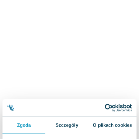
Zygmunt Freud
Agata Passent
Michel Moran
Maciej Orłoś
Jo Nesbo
Katarzyna Miller
Antoine de Saint Exupery
Lew Tołstoj
Mark Twain
Marcin Meller
Paulina Młynarska
ks. Piotr Pawlukiewicz
Jarosław Sokołowski
Piotr Latocha
Michael Scott
Zgoda
Szczegóły
O plikach cookies
Piotr Semka
Jarosław Iwaszkiewicz