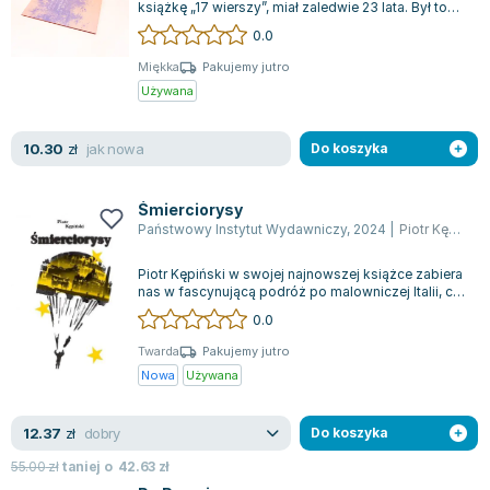
książkę „17 wierszy”, miał zaledwie 23 lata. Był to
Joseph Murphy
rok 1954, a świat z niepewnością...
0.0
Jan Sztaudynger
Miękka
Pakujemy jutro
Aleksander Puszkin
Używana
Oscar Wilde
Małgorzata Ohme
jak nowa
10.30
zł
Do koszyka
Maddie Ziegler
Leszek Czarnecki
Śmierciorysy
Joanna Racewicz
Państwowy Instytut Wydawniczy
,
2024
|
Piotr Kępiński
Maria Seweryn
Janina Zającówna
Piotr Kępiński w swojej najnowszej książce zabiera
nas w fascynującą podróż po malowniczej Italii, co
Eric Helms
nie powinno zaskakiwać fanów...
0.0
Anna Prus (oprac.)
Twarda
Pakujemy jutro
Nela Mała Reporterka
Nowa
Używana
Agnieszka Maciąg
Barbara Wrzesińska
dobry
12.37
zł
Do koszyka
Terry Pratchett
55.00
zł
taniej o
42.63
zł
Virginia Woolf