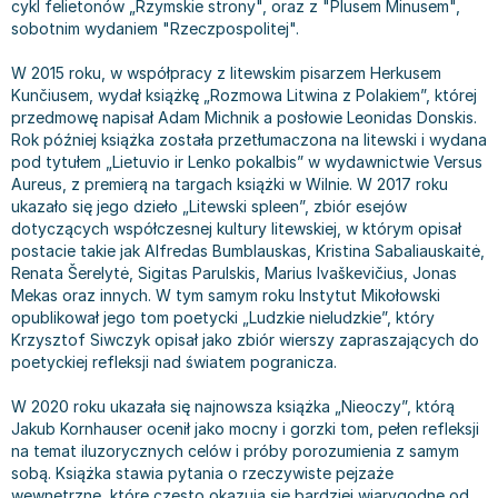
cykl felietonów „Rzymskie strony", oraz z "Plusem Minusem",
Książki: Prawo konstytucyjne
Książki: Film, muzyka, teatr
Książki dla dzieci 3-5 lat
Książki: Zdrowie
Dean Koontz
sobotnim wydaniem "Rzeczpospolitej".
Książki: Prawo międzynarodowe
Książki: Historia sztuki
Książki: bajki dla dzieci 3-5 lat
Kuchnia i diety - książki
Andrzej Sapkowski
Książki: Prawo - orzecznictwo
Książki o architekturze
Kolorowanki i książki do naklejania 3-5 lat
Autorskie książki kucharskie
Stephenie Meyer
W 2015 roku, w współpracy z litewskim pisarzem Herkusem
Kunčiusem, wydał książkę „Rozmowa Litwina z Polakiem”, której
Książki: Prawo pracy
Książki: Sztuka użytkowa
Książki do nauki języków obcych 3-5 lat
Ciasta, desery, wypieki - książki
Robert Ludlum
przedmowę napisał Adam Michnik a posłowie Leonidas Donskis.
Książki: Prawo Unii Europejskiej
Książki: Sztuki wizualne
Książki do nauki pisania i liczenia 3-5 lat
Diety, zdrowe żywienie - książki
Maria Czubaszek
Rok później książka została przetłumaczona na litewski i wydana
Teksty aktów prawnych
Inne
Książki grające, z puzzlami i magnesami 3-5 lat
Książki kucharskie
Nora Roberts
pod tytułem „Lietuvio ir Lenko pokalbis” w wydawnictwie Versus
Aureus, z premierą na targach książki w Wilnie. W 2017 roku
Książki medyczne i naukowe
Kreatywne i aktywizujące książki dla dzieci 3-5 lat
Kuchnia polska - książki
Mario Vargas Llosa
ukazało się jego dzieło „Litewski spleen”, zbiór esejów
Chemia - książki
Poznawanie świata dla dzieci 3-5 lat - książki
Napoje - książki
Katarzyna Grochola
dotyczących współczesnej kultury litewskiej, w którym opisał
Książki o fizyce i astronomii
Książki o zainteresowaniach dla dzieci 3-5 lat
Książki: Poradniki
Ewa Nowak
postacie takie jak Alfredas Bumblauskas, Kristina Sabaliauskaitė,
Renata Šerelytė, Sigitas Parulskis, Marius Ivaškevičius, Jonas
Geografia - książki
Książki dla dzieci 6-8 lat
Inne
Robin Cook
Mekas oraz innych. W tym samym roku Instytut Mikołowski
Inne
Książki do nauki czytania 6-8 lat
Książki: Dom, ogród - poradniki
Carlos Ruiz Zafon
opublikował jego tom poetycki „Ludzkie nieludzkie”, który
Książki do matematyki
Książki do nauki języków obcych 6-8 lat
Książki: Hobby - poradniki
Konrad Gaca
Krzysztof Siwczyk opisał jako zbiór wierszy zapraszających do
Książki medyczne
Książki do nauki pisania i liczenia 6-8 lat
Książki: Moda, uroda, savoir vivre - poradniki
Jerzy Zięba
poetyckiej refleksji nad światem pogranicza.
Książki do nauk przyrodniczych
Kreatywne i aktywizujące książki dla dzieci 6-8 lat
Książki pamiątkowe
Jodi Picoult
W 2020 roku ukazała się najnowsza książka „Nieoczy”, którą
Technika, inżynieria, technologia - książki, podręczniki -
Literatura dla dzieci 6-8 lat
Pozostałe książki
Dorota Terakowska
Jakub Kornhauser ocenił jako mocny i gorzki tom, pełen refleksji
nauki ścisłe
Poznawanie świata dla dzieci 6-8 lat - książki
Abbi Glines
na temat iluzorycznych celów i próby porozumienia z samym
sobą. Książka stawia pytania o rzeczywiste pejzaże
Książki do nauk społecznych i humanistycznych
Książki o zainteresowaniach dla dzieci 6-8 lat
Alfred Szklarski
wewnętrzne, które często okazują się bardziej wiarygodne od