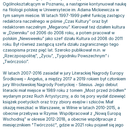
Ogólnokształcącym w Poznaniu, a następnie kontynuował naukę
Bajki wiersze
Książki: finanse, księgowość, bankowość
Książki: pamiętniki, dzienniki i listy
Liceum i technikum
Książki o sportowcach
Julian Tuwim
na filologii polskiej w Uniwersytecie im. Adama Mickiewicza w
Do kolorowania i naklejania
Książki o gospodarce
Wywiady, wspomnienia - książki
Podręczniki do 1 klasy liceum i technikum
Książki: Turystyka i podróże
Bracia Grimm
tym samym mieście. W latach 1997-1999 pełnił funkcję zastępcy
Kontrastowe obrazki
Inne
Komiksy
Podręczniki do 2 klasy liceum i technikum
Albumy krajoznawcze
Stephen King
redaktora naczelnego w piśmie „Czas Kultury” oraz był
redaktorem naczelnym „Megaronu”. Kierował też działem kultura
Kreatywne / Aktywizujące
Książki o marketingu
Komiksy dla dorosłych
Podręczniki do 3 klasy liceum i technikum
Albumy krajoznawcze - Polska
Tanya Valko
w „Dzienniku” od 2006 do 2008 roku, a potem pracował w
Poznawanie świata
Książki o zarządzaniu
Komiksy dla dzieci
Podręczniki do klasy 4 liceum i technikum
Albumy krajoznawcze - Świat
Lauren Kate
polskim „Newsweeku” jako szef działu Kultura od 2008 do 2011
Podręczniki szkolne
Historia - książki
Komiksy dla młodzieży
Podręczniki do szkoły zawodowej
Atlasy
Jan Brzechwa
roku. Był również zastępcą szefa działu zagranicznego tego
czasopisma przez pięć lat. Szeroko publikował m.in. w
Edukacja przedszkolna
Archeologia - książki
Komiksy obcojęzyczne
Podręczniki do 1 klasy szkoły zawodowej
Atlasy - Polska
E. L. James
„Rzeczpospolitej”, „Życiu”, „Tygodniku Powszechnym” i
Liceum, Technikum
Historia Polski - książki
Fantastyka, horror - książki
Podręczniki do 2 klasy szkoły zawodowej
Atlasy - świat
Virginia C. Andrews
„Twórczości”.
Szkoła podstawowa
Historia świata - książki
Książki fantasy
Podręczniki do 3 klasy szkoły zawodowej
Globusy
Waldemar Łysiak
Szkoły wyższe
II Wojna Światowa - książki
Książki horrory
Książki dla dzieci
Mapy
Monika Szwaja
W latach 2007-2016 zasiadał w jury Literackiej Nagrody Europy
Środkowej – Angelus, a między 2017 a 2019 rokiem był członkiem
Szkoła zawodowa
Książki militarne
Science Fiction - książki
Książki dla dzieci do 2 lat
Mapy - Polska
Camilla Läckberg
jury Wrocławskiej Nagrody Poetyckiej - Silesius. Jego debiut
Książki: Prawo
Książki kryminały
Książki: bajki dla dzieci do 2 lat
Mapy - Świat
Jan Kochanowski
literacki miał miejsce w 1989 roku z tomem „Most przed źródłem"
Inne
Książki z poezją, aforyzmami i dramaty
Do kąpieli i zabawy
Przewodniki turystyczne
Henning Mankell
wydanym przez Ruch Artystyczny, a do tej pory wydał dziewięć
książek poetyckich oraz trzy zbiory esejów i szkiców. Miał
Książki: Prawo administracyjne
Książki dramaty
Kolorowanki i książki do naklejania do 2 lat
Przewodniki turystyczne - Polska
Beata Pawlikowska
okazję mieszkać w Warszawie, w Wilnie w latach 2010-2015, a
Książki: Prawo cywilne
Książki humorystyczne i aforyzmy
Książki grające, z puzzlami i magnesami do 2 lat
Przewodniki turystyczne - Świat
L.J. Smith
obecnie przebywa w Rzymie. Współpracował z „Nową Europą
Książki: Prawo finansowe
Tomiki poezji
Obrazki kontrastowe dla niemowląt
Książki: Zdrowie, rodzina, związki
Diana Palmer
Wschodnią” w okresie 2012-2018, a obecnie współpracuje z
miesięcznikiem "Twórczość", gdzie w 2021 roku pojawił się jego
Książki: Prawo karne
Książki o sztuce
Poznawanie świata dla dzieci do 2 lat - książki
Książki: Rodzina, związki
Bear Grylls