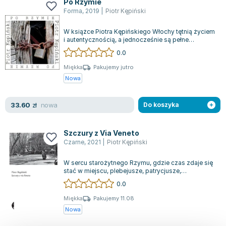
Po Rzymie
Lorraine Warren
Forma
,
2019
|
Piotr Kępiński
Ajahn Brahm
Lucinda Riley
W książce Piotra Kępińskiego Włochy tętnią życiem
i autentycznością, a jednocześnie są pełne
Jacek Walkiewicz
sprzeczności. To kraj, który z jednej...
0.0
Miękka
Pakujemy jutro
Nowa
nowa
33.60
zł
Do koszyka
Szczury z Via Veneto
Czarne
,
2021
|
Piotr Kępiński
W sercu starożytnego Rzymu, gdzie czas zdaje się
stać w miejscu, plebejusze, patrycjusze,
duchowieństwo i przedstawiciele najstars...
0.0
Miękka
Pakujemy 11.08
Nowa