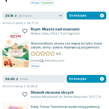
Nowa
Używana
Zygmunt Freud
Agata Passent
jak nowa
25.19
zł
Do koszyka
Michel Moran
49.90
zł
taniej o
24.71
zł
Maciej Orłoś
Rzym. Miasto nad miastami
Jo Nesbo
Wielka Litera
,
2024
|
Piotr Kępiński
Katarzyna Miller
Antoine de Saint Exupery
Wieczne Miasto skrywa coś więcej niż tylko znane
zabytki, domy i pałace. Największą przyjemność
Lew Tołstoj
sprawia pozwolenie Rzymowi, by sam...
0.0
Mark Twain
Miękka
Pakujemy jutro
Marcin Meller
Nowa
Paulina Młynarska
ks. Piotr Pawlukiewicz
nowa
56.00
zł
Do koszyka
Jarosław Sokołowski
69.99
zł
taniej o
13.99
zł
Piotr Latocha
Słownik obrazów obcych
Michael Scott
Instytut Mikołowski im. Rafała Wojaczka
,
2017
|
Piotr Kępiński
Piotr Semka
Jarosław Iwaszkiewicz
Kiedy Tomas Tranströmer wydał swoją pierwszą