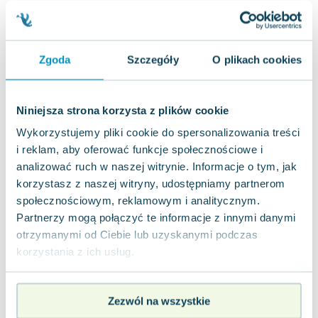
nowa
32.72
zł
Do koszyka
44.90
zł
taniej o
12.18
zł
W cieniu Gran Sasso. Historie z Abruzji
Zgoda
Szczegóły
O plikach cookies
Czarne
,
2023
|
Piotr Kępiński
Abruzja, określana jako "forte e gentile" przez jej
mieszkańców, to region o surowym charakterze i
Niniejsza strona korzysta z plików cookie
niezwykłej gościnności. Choć mo...
0.0
Wykorzystujemy pliki cookie do spersonalizowania treści
Miękka
Pakujemy 11.08
i reklam, aby oferować funkcje społecznościowe i
Nowa
analizować ruch w naszej witrynie. Informacje o tym, jak
korzystasz z naszej witryny, udostępniamy partnerom
nowa
32.72
zł
Do koszyka
społecznościowym, reklamowym i analitycznym.
Partnerzy mogą połączyć te informacje z innymi danymi
44.90
zł
taniej o
12.18
zł
otrzymanymi od Ciebie lub uzyskanymi podczas
korzystania z ich usług.
Zezwól na wszystkie