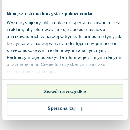
Joseph Murphy
Jan Sztaudynger
Niniejsza strona korzysta z plików cookie
Aleksander Puszkin
Wykorzystujemy pliki cookie do spersonalizowania treści
Oscar Wilde
i reklam, aby oferować funkcje społecznościowe i
Małgorzata Ohme
analizować ruch w naszej witrynie. Informacje o tym, jak
Maddie Ziegler
korzystasz z naszej witryny, udostępniamy partnerom
Leszek Czarnecki
społecznościowym, reklamowym i analitycznym.
Joanna Racewicz
Partnerzy mogą połączyć te informacje z innymi danymi
otrzymanymi od Ciebie lub uzyskanymi podczas
Maria Seweryn
korzystania z ich usług.
Janina Zającówna
Eric Helms
Anna Prus (oprac.)
Zezwól na wszystkie
Nela Mała Reporterka
Agnieszka Maciąg
Spersonalizuj
Barbara Wrzesińska
Terry Pratchett
Virginia Woolf