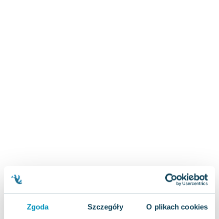
Zygmunt Freud
Agata Passent
Michel Moran
Maciej Orłoś
Jo Nesbo
Katarzyna Miller
Antoine de Saint Exupery
Lew Tołstoj
Mark Twain
Marcin Meller
Paulina Młynarska
ks. Piotr Pawlukiewicz
Jarosław Sokołowski
Piotr Latocha
Michael Scott
Piotr Semka
Zgoda
Szczegóły
O plikach cookies
Jarosław Iwaszkiewicz