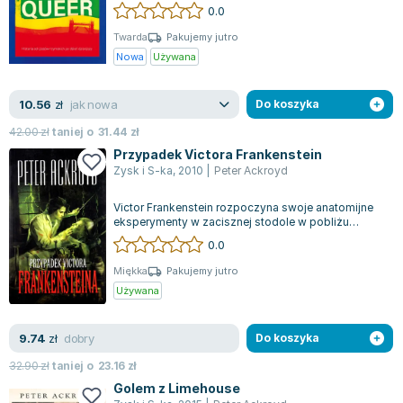
czytelnikowi zróżnicowane i skomp...
0.0
Joseph Murphy
Jan Sztaudynger
Twarda
Pakujemy jutro
Nowa
Używana
Aleksander Puszkin
Oscar Wilde
jak nowa
10.56
zł
Do koszyka
Małgorzata Ohme
Maddie Ziegler
42.00
zł
taniej o
31.44
zł
Leszek Czarnecki
Przypadek Victora Frankenstein
Zysk i S-ka
,
2010
|
Peter Ackroyd
Joanna Racewicz
Maria Seweryn
Victor Frankenstein rozpoczyna swoje anatomijne
eksperymenty w zacisznej stodole w pobliżu
Janina Zającówna
odizolowanej wioski Headington, nieopod...
0.0
Eric Helms
Anna Prus (oprac.)
Miękka
Pakujemy jutro
Używana
Nela Mała Reporterka
Agnieszka Maciąg
dobry
9.74
zł
Do koszyka
Barbara Wrzesińska
Terry Pratchett
32.90
zł
taniej o
23.16
zł
Virginia Woolf
Golem z Limehouse