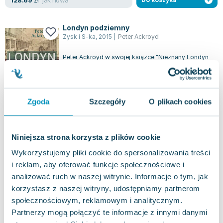
128.69
zł
Londyn podziemny
Zysk i S-ka
,
2015
|
Peter Ackroyd
Peter Ackroyd w swojej książce "Nieznany Londyn
pod stopami" ponownie zabiera czytelników do
fascynującego świata Londynu, tym raz...
0.0
Twarda
Pakujemy 10.08
Zgoda
Szczegóły
O plikach cookies
Nowa
nowa
33.53
zł
Do koszyka
Niniejsza strona korzysta z plików cookie
39.09
zł
taniej o
5.56
zł
Wykorzystujemy pliki cookie do spersonalizowania treści
Blake
i reklam, aby oferować funkcje społecznościowe i
Zysk i S-ka
,
2016
|
Peter Ackroyd
analizować ruch w naszej witrynie. Informacje o tym, jak
Biografia ta ukazuje kompleksowe relacje między
korzystasz z naszej witryny, udostępniamy partnerom
dziełami artystycznymi i literackimi Williama
społecznościowym, reklamowym i analitycznym.
Blake'a. Blake, wybitny poeta, malar...
0.0
Partnerzy mogą połączyć te informacje z innymi danymi
Twarda
Pakujemy jutro