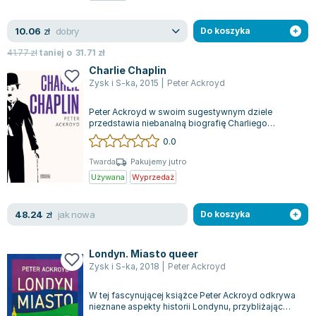
Zygmunt Freud
dobry
10.06
zł
Do koszyka
Agata Passent
Michel Moran
41.77
zł
taniej o
31.71
zł
Maciej Orłoś
Charlie Chaplin
Zysk i S-ka
,
2015
|
Peter Ackroyd
Jo Nesbo
Katarzyna Miller
Peter Ackroyd w swoim sugestywnym dziele
przedstawia niebanalną biografię Charliego
Antoine de Saint Exupery
Chaplina, jednego z pierwszych prawdziwych
0.0
Lew Tołstoj
sym...
Mark Twain
Twarda
Pakujemy jutro
Używana
Wyprzedaż
Marcin Meller
Paulina Młynarska
jak nowa
48.24
zł
Do koszyka
ks. Piotr Pawlukiewicz
Jarosław Sokołowski
Piotr Latocha
Londyn. Miasto queer
Zysk i S-ka
,
2018
|
Peter Ackroyd
Michael Scott
Piotr Semka
W tej fascynującej książce Peter Ackroyd odkrywa
nieznane aspekty historii Londynu, przybliżając
Jarosław Iwaszkiewicz