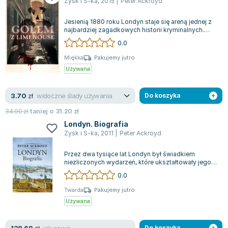
Zysk i S-ka
,
2015
|
Peter Ackroyd
Lorraine Warren
Ajahn Brahm
Jesienią 1880 roku Londyn staje się areną jednej z
najbardziej zagadkowych historii kryminalnych.
Lucinda Riley
Miasto zszokowane jest serią bru...
0.0
Jacek Walkiewicz
Miękka
Pakujemy jutro
Używana
widoczne ślady używania
3.70
zł
Do koszyka
34.90
zł
taniej o
31.20
zł
Londyn. Biografia
Zysk i S-ka
,
2011
|
Peter Ackroyd
Przez dwa tysiące lat Londyn był świadkiem
niezliczonych wydarzeń, które ukształtowały jego
historię. Ta książka przenosi nas w św...
0.0
Twarda
Pakujemy jutro
Używana
jak nowa
Do koszyka