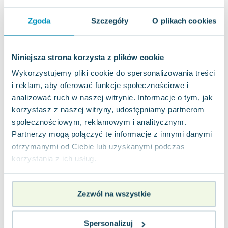
nowa
60.57
zł
Do koszyka
Zgoda
Szczegóły
O plikach cookies
79.99
zł
taniej o
19.42
zł
Rozważania o wojnie domowej
MG
,
2025
|
Paweł Jasienica
Niniejsza strona korzysta z plików cookie
Ta książka, ze względu na swój polityczny przekaz,
Wykorzystujemy pliki cookie do spersonalizowania treści
nie została opublikowana w czasach PRL; jej treść
i reklam, aby oferować funkcje społecznościowe i
jest jednak nadal aktualna, a...
0.0
analizować ruch w naszej witrynie. Informacje o tym, jak
Twarda
Pakujemy 10.08
korzystasz z naszej witryny, udostępniamy partnerom
Nowa
Używana
Wyprzedaż
społecznościowym, reklamowym i analitycznym.
Partnerzy mogą połączyć te informacje z innymi danymi
jak nowa
22.30
zł
Do koszyka
otrzymanymi od Ciebie lub uzyskanymi podczas
korzystania z ich usług.
49.99
zł
taniej o
27.69
zł
Słowiański rodowód
MG
,
2025
|
Paweł Jasienica
Zezwól na wszystkie
Wnikliwa podróż po pradawnych ziemiach Słowian
"Słowiański rodowód" to zbiór reportaży, w którym
autor zabiera nas w fascynującą p...
0.0
Spersonalizuj