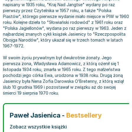
Książki: Prawo konstytucyjne
Książki: Film, muzyka, teatr
Książki dla dzieci 3-5 lat
Książki: Zdrowie
Dean Koontz
napisany w 1935 roku, "Kraj Nad Jangtse" wydany po raz
pierwszy przez Czytelnika w 1957 roku, a także "Polska
Książki: Prawo międzynarodowe
Książki: Historia sztuki
Książki: bajki dla dzieci 3-5 lat
Kuchnia i diety - książki
Andrzej Sapkowski
Piastów", którego pierwsze wydanie miało miejsce w PIW w 1960
Książki: Prawo - orzecznictwo
Książki o architekturze
Kolorowanki i książki do naklejania 3-5 lat
Autorskie książki kucharskie
Stephenie Meyer
roku. Kolejne dzieła to "Słowiański rodowód" z 1961 roku oraz
Książki: Prawo pracy
Książki: Sztuka użytkowa
Książki do nauki języków obcych 3-5 lat
Ciasta, desery, wypieki - książki
Robert Ludlum
"Polska Jagiellonów", wydana po raz pierwszy w 1963. Jeden z
najbardziej znanych cykli książek Jasienicy to "Rzeczpospolita
Książki: Prawo Unii Europejskiej
Książki: Sztuki wizualne
Książki do nauki pisania i liczenia 3-5 lat
Diety, zdrowe żywienie - książki
Maria Czubaszek
Obojga Narodów", który ukazał się w trzech tomach w latach
Teksty aktów prawnych
Inne
Książki grające, z puzzlami i magnesami 3-5 lat
Książki kucharskie
Nora Roberts
1967-1972.
Książki medyczne i naukowe
Kreatywne i aktywizujące książki dla dzieci 3-5 lat
Kuchnia polska - książki
Mario Vargas Llosa
Chemia - książki
Poznawanie świata dla dzieci 3-5 lat - książki
Napoje - książki
Katarzyna Grochola
W swoim życiu prywatnym był dwukrotnie żonaty. Jego
pierwsza żona, Władysława Adamowicz, z którą ożenił się 1
Książki o fizyce i astronomii
Książki o zainteresowaniach dla dzieci 3-5 lat
Książki: Poradniki
Ewa Nowak
listopada 1934 roku, zmarła w 1965 roku. Z tego małżeństwa
Geografia - książki
Książki dla dzieci 6-8 lat
Inne
Robin Cook
pochodzi jego córka Ewa, urodzona w 1938 roku. Drugą żoną
Inne
Książki do nauki czytania 6-8 lat
Książki: Dom, ogród - poradniki
Carlos Ruiz Zafon
Jasienicy była Nena Zofia Darowska O’Bretenny, z którą wziął
ślub 10 grudnia 1969 i pozostawał w związku aż do swojej
Książki do matematyki
Książki do nauki języków obcych 6-8 lat
Książki: Hobby - poradniki
Konrad Gaca
śmierci 19 sierpnia 1970 roku.
Książki medyczne
Książki do nauki pisania i liczenia 6-8 lat
Książki: Moda, uroda, savoir vivre - poradniki
Jerzy Zięba
Książki do nauk przyrodniczych
Kreatywne i aktywizujące książki dla dzieci 6-8 lat
Książki pamiątkowe
Jodi Picoult
Technika, inżynieria, technologia - książki, podręczniki -
Literatura dla dzieci 6-8 lat
Pozostałe książki
Dorota Terakowska
Paweł Jasienica -
Bestsellery
nauki ścisłe
Poznawanie świata dla dzieci 6-8 lat - książki
Abbi Glines
Książki do nauk społecznych i humanistycznych
Książki o zainteresowaniach dla dzieci 6-8 lat
Alfred Szklarski
Zobacz wszystkie książki