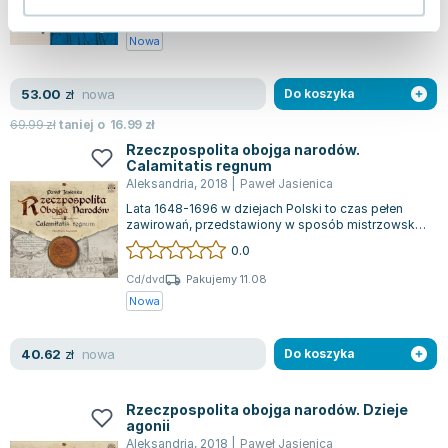
Twarda
Pakujemy 11.08
Nowa
nowa
53.00
zł
Do koszyka
69.99
zł
taniej o
16.99
zł
Rzeczpospolita obojga narodów.
Calamitatis regnum
Aleksandria
,
2018
|
Paweł Jasienica
Lata 1648-1696 w dziejach Polski to czas pełen
zawirowań, przedstawiony w sposób mistrzowski
w książce "Calamitatis regnum". Okres...
0.0
Cd/dvd
Pakujemy 11.08
Nowa
nowa
40.62
zł
Do koszyka
Rzeczpospolita obojga narodów. Dzieje
agonii
Aleksandria
,
2018
|
Paweł Jasienica