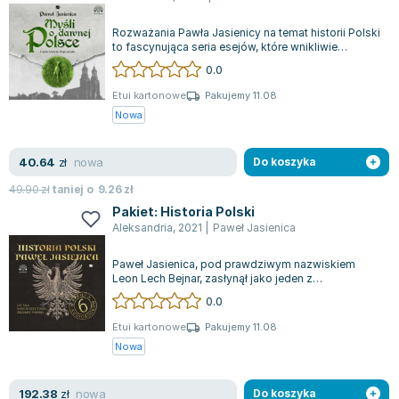
Rozważania Pawła Jasienicy na temat historii Polski
to fascynująca seria esejów, które wnikliwie
analizują przeszłość naszego kraj...
0.0
Etui kartonowe
Pakujemy 11.08
Nowa
nowa
40.64
zł
Do koszyka
49.90
zł
taniej o
9.26
zł
Pakiet: Historia Polski
Aleksandria
,
2021
|
Paweł Jasienica
Paweł Jasienica, pod prawdziwym nazwiskiem
Leon Lech Bejnar, zasłynął jako jeden z
najważniejszych polskich historyków XX wieku. J...
0.0
Etui kartonowe
Pakujemy 11.08
Nowa
nowa
192.38
zł
Do koszyka