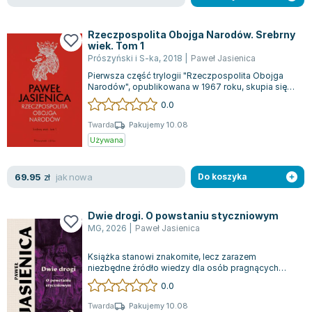
Rzeczpospolita Obojga Narodów. Srebrny
wiek. Tom 1
Prószyński i S-ka
,
2018
|
Paweł Jasienica
Pierwsza część trylogii "Rzeczpospolita Obojga
Narodów", opublikowana w 1967 roku, skupia się
na fascynującym okresie blisko 80 la...
0.0
Twarda
Pakujemy 10.08
Używana
jak nowa
69.95
zł
Do koszyka
Dwie drogi. O powstaniu styczniowym
MG
,
2026
|
Paweł Jasienica
Książka stanowi znakomite, lecz zarazem
niezbędne źródło wiedzy dla osób pragnących
zgłębić temat powstania styczniowego. Dzieło t...
0.0
Twarda
Pakujemy 10.08