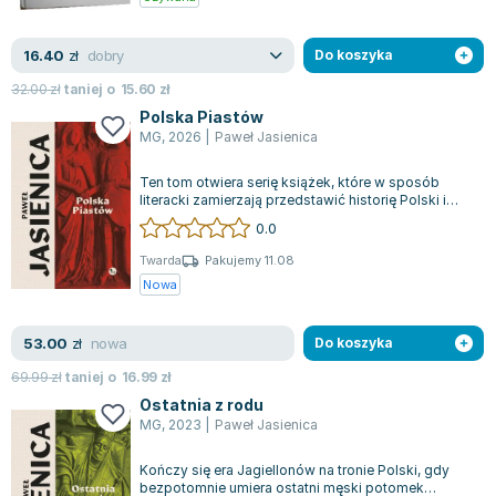
dobry
16.40
zł
Do koszyka
32.00
zł
taniej o
15.60
zł
Polska Piastów
MG
,
2026
|
Paweł Jasienica
Ten tom otwiera serię książek, które w sposób
literacki zamierzają przedstawić historię Polski i
narodów, które później z nią sfed...
0.0
Twarda
Pakujemy 11.08
Nowa
nowa
53.00
zł
Do koszyka
69.99
zł
taniej o
16.99
zł
Ostatnia z rodu
MG
,
2023
|
Paweł Jasienica
Kończy się era Jagiellonów na tronie Polski, gdy
bezpotomnie umiera ostatni męski potomek