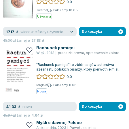
0.0
Twarda
Pakujemy 10.08
Używana
widoczne ślady używania
17.17
zł
Do koszyka
45.00
zł
taniej o
27.83
zł
Rachunek pamięci
Więź
,
2013
|
praca zbiorowa
,
opracowanie zbiorowe
,
F
"Rachunek pamięci" to zbiór esejów autorstwa
szesnastu polskich pisarzy, który pierwotnie miał
zostać wydany przez wydawnictwo "Cz...
0.0
Miękka
Pakujemy 11.08
Nowa
nowa
41.33
zł
Do koszyka
45.97
zł
taniej o
4.64
zł
Myśli o dawnej Polsce
Aleksandria
,
2023
|
Paweł Jasienica