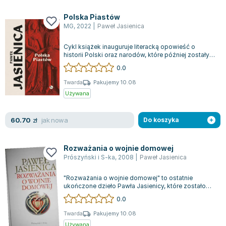
Polska Piastów
MG
,
2022
|
Paweł Jasienica
Cykl książek inauguruje literacką opowieść o
historii Polski oraz narodów, które później zostały z
nią sfederowane. Autor sugeruje...
0.0
Twarda
Pakujemy 10.08
Używana
jak nowa
60.70
zł
Do koszyka
Rozważania o wojnie domowej
Prószyński i S-ka
,
2008
|
Paweł Jasienica
"Rozważania o wojnie domowej" to ostatnie
ukończone dzieło Pawła Jasienicy, które zostało
opublikowane w 1969 roku. Książka w inte...
0.0
Twarda
Pakujemy 10.08
Używana