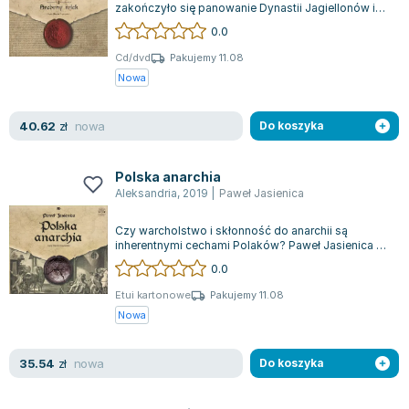
zakończyło się panowanie Dynastii Jagiellonów i
rozpoczął nowy rozdział w historii. "...
0.0
Cd/dvd
Pakujemy 11.08
Nowa
nowa
40.62
zł
Do koszyka
Polska anarchia
Aleksandria
,
2019
|
Paweł Jasienica
Czy warcholstwo i skłonność do anarchii są
inherentnymi cechami Polaków? Paweł Jasienica w
swoim pośmiertnie opublikowanym zbiorze...
0.0
Etui kartonowe
Pakujemy 11.08
Nowa
nowa
35.54
zł
Do koszyka