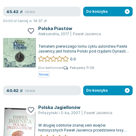
Lorraine Warren
Ajahn Brahm
nowa
45.42
zł
Do koszyka
Lucinda Riley
59.99
zł
taniej o
14.57
zł
Jacek Walkiewicz
Polska Piastów
Aleksandria
,
2017
|
Paweł Jasienica
Tematem pierwszego tomu cyklu autorstwa Pawła
Jasienicy jest historia Polski pod rządami Dynastii
Piastów. Ta porywająca i szczegó...
0.0
Etui kartonowe
Pakujemy 11.08
Nowa
nowa
40.62
zł
Do koszyka
Polska Jagiellonów
Prószyński i S-ka
,
2007
|
Paweł Jasienica
W drugiej odsłonie znanej serii esejów
historycznych Paweł Jasienica przedstawia losy
dynastii Jagiellonów, która w drugiej połowi...