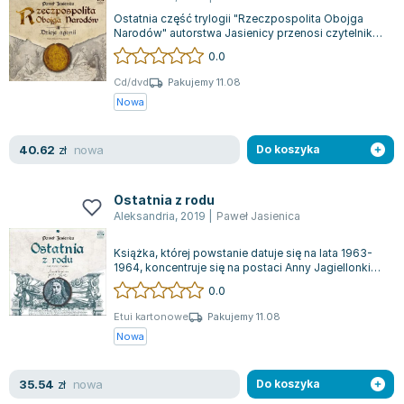
Ostatnia część trylogii "Rzeczpospolita Obojga
Narodów" autorstwa Jasienicy przenosi czytelnika
w burzliwe czasy Polski od 1696 do...
0.0
Cd/dvd
Pakujemy 11.08
Nowa
nowa
40.62
zł
Do koszyka
Ostatnia z rodu
Aleksandria
,
2019
|
Paweł Jasienica
Książka, której powstanie datuje się na lata 1963-
1964, koncentruje się na postaci Anny Jagiellonki
(1523-1596) oraz na wydarzenia...
0.0
Etui kartonowe
Pakujemy 11.08
Nowa
nowa
35.54
zł
Do koszyka