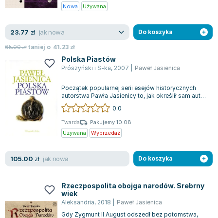
Nowa
Używana
jak nowa
23.77
zł
Do koszyka
65.00
zł
taniej o
41.23
zł
Polska Piastów
Prószyński i S-ka
,
2007
|
Paweł Jasienica
Początek popularnej serii esejów historycznych
autorstwa Pawła Jasienicy to, jak określił sam autor,
"swobodne literackie opowiada...
0.0
Twarda
Pakujemy 10.08
Używana
Wyprzedaż
jak nowa
105.00
zł
Do koszyka
Rzeczpospolita obojga narodów. Srebrny
wiek
Aleksandria
,
2018
|
Paweł Jasienica
Gdy Zygmunt II August odszedł bez potomstwa,