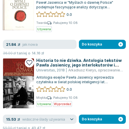
Paweł Jasienica w "Myślach o dawnej Polsce"
Zygmunt Freud
podejmuje fascynujące analizy dotyczące
politycznych skutków kluczowych momentów
Agata Passent
0.0
epoki...
Michel Moran
Twarda
Pakujemy 10.08
Maciej Orłoś
Używana
Jo Nesbo
Katarzyna Miller
jak nowa
21.84
zł
Do koszyka
Antoine de Saint Exupery
36.00
zł
taniej o
14.16
zł
Lew Tołstoj
Historia to nie dziwka. Antologia tekstów
Pawła Jasienicy, jego interlokutorów i
Mark Twain
recenzentów
Universitas
,
2018
|
Arkadiusz Kierys
,
opracowanie zbiorowe
Marcin Meller
Antologia esejów Pawła Jasienicy wprowadza
Paulina Młynarska
czytelnika w świat polskiej inteligencji lat
powojennych, skupiający się na publicystyc...
ks. Piotr Pawlukiewicz
0.0
Jarosław Sokołowski
Miękka
Pakujemy 10.08
Piotr Latocha
Używana
Wyprzedaż
Michael Scott
Piotr Semka
widoczne ślady używania
15.53
zł
Do koszyka
Jarosław Iwaszkiewicz
59.00
zł
taniej o
43.47
zł