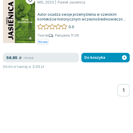
MG
,
2023
|
Paweł Jasienica
Autor osadza swoje przemyślenia w szerokim
kontekście historycznym wczesnośredniowiecznej
Polski. Wykorzystując fragmenty kronik,...
0.0
Twarda
Pakujemy 11.08
Nowa
nowa
56.85
zł
Do koszyka
59.90
zł
taniej o
3.05
zł