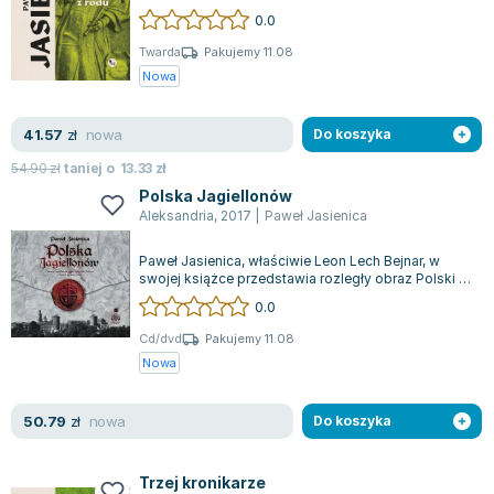
Zygmunta Starego i Bony, Zygmunt August....
0.0
Twarda
Pakujemy 11.08
Nowa
nowa
41.57
zł
Do koszyka
54.90
zł
taniej o
13.33
zł
Polska Jagiellonów
Aleksandria
,
2017
|
Paweł Jasienica
Paweł Jasienica, właściwie Leon Lech Bejnar, w
swojej książce przedstawia rozległy obraz Polski z
czasów Dynastii Jagiellonów. W d...
0.0
Cd/dvd
Pakujemy 11.08
Nowa
nowa
50.79
zł
Do koszyka
Trzej kronikarze