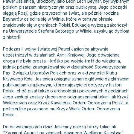
Paweł Jasienica, urodzony jako Leon Lech Beynar, był wybitnym
Bajki wiersze
Książki: finanse, księgowość, bankowość
Książki: pamiętniki, dzienniki i listy
Liceum i technikum
Książki o sportowcach
Julian Tuwim
polskim pisarzem historycznym oraz publicystą. Jego początki
sięgają Rosji, gdzie przyszedł na świat, ale później rodzina
Do kolorowania i naklejania
Książki o gospodarce
Wywiady, wspomnienia - książki
Podręczniki do 1 klasy liceum i technikum
Książki: Turystyka i podróże
Bracia Grimm
Beynarów osiedliła się w Wilnie, które w tamtym okresie
Kontrastowe obrazki
Inne
Komiksy
Podręczniki do 2 klasy liceum i technikum
Albumy krajoznawcze
Stephen King
znajdowało się w granicach Polski. Edukację wyższą zakończył
Kreatywne / Aktywizujące
Książki o marketingu
Komiksy dla dorosłych
Podręczniki do 3 klasy liceum i technikum
Albumy krajoznawcze - Polska
Tanya Valko
na Uniwersytecie Stefana Batorego w Wilnie, uzyskując dyplom
Poznawanie świata
Książki o zarządzaniu
Komiksy dla dzieci
Podręczniki do klasy 4 liceum i technikum
Albumy krajoznawcze - Świat
Lauren Kate
z historii.
Podręczniki szkolne
Historia - książki
Komiksy dla młodzieży
Podręczniki do szkoły zawodowej
Atlasy
Jan Brzechwa
Podczas II wojny światowej Paweł Jasienica aktywnie
Edukacja przedszkolna
Archeologia - książki
Komiksy obcojęzyczne
Podręczniki do 1 klasy szkoły zawodowej
Atlasy - Polska
E. L. James
uczestniczył w działaniach Armii Krajowej. Jego powojenna
Liceum, Technikum
Historia Polski - książki
Fantastyka, horror - książki
Podręczniki do 2 klasy szkoły zawodowej
Atlasy - świat
Virginia C. Andrews
droga nie była prosta – krótko po wojnie trafił do więzienia,
jednak później zaangażował się w działalność Stowarzyszenia
Szkoła podstawowa
Historia świata - książki
Książki fantasy
Podręczniki do 3 klasy szkoły zawodowej
Globusy
Waldemar Łysiak
Pax, Związku Literatów Polskich oraz w aktywności Klubu
Szkoły wyższe
II Wojna Światowa - książki
Książki horrory
Książki dla dzieci
Mapy
Monika Szwaja
Krzywego Koła. Jasienica osiągnął uznanie głównie dzięki swoim
Szkoła zawodowa
Książki militarne
Science Fiction - książki
Książki dla dzieci do 2 lat
Mapy - Polska
Camilla Läckberg
publikacjom książkowym, które najczęściej dotyczyły historii
Polski, choć pisał także o archeologii i pokrewnych dziedzinach.
Książki: Prawo
Książki kryminały
Książki: bajki dla dzieci do 2 lat
Mapy - Świat
Jan Kochanowski
Jego zasługi zostały docenione odznaczeniami takimi jak Krzyż
Inne
Książki z poezją, aforyzmami i dramaty
Do kąpieli i zabawy
Przewodniki turystyczne
Henning Mankell
Walecznych oraz Krzyż Kawalerski Orderu Odrodzenia Polski, a
Książki: Prawo administracyjne
Książki dramaty
Kolorowanki i książki do naklejania do 2 lat
Przewodniki turystyczne - Polska
Beata Pawlikowska
pośmiertnie przyznano mu Krzyż Wielki Orderu Odrodzenia
Książki: Prawo cywilne
Książki humorystyczne i aforyzmy
Książki grające, z puzzlami i magnesami do 2 lat
Przewodniki turystyczne - Świat
L.J. Smith
Polski.
Książki: Prawo finansowe
Tomiki poezji
Obrazki kontrastowe dla niemowląt
Książki: Zdrowie, rodzina, związki
Diana Palmer
Do najważniejszych dzieł Jasienicy należą tytuły takie jak
Książki: Prawo karne
Książki o sztuce
Poznawanie świata dla dzieci do 2 lat - książki
Książki: Rodzina, związki
Bear Grylls
"Zygmunt August na ziemiach dawnego Wielkiego Księstwa"