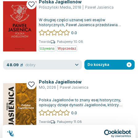
Polska Jagiellonów
Prószyński Media
,
2018
|
Paweł Jasienica
W drugiej części uznanej serii esejów
historycznych, Paweł Jasienica przedstawia
historię dynastii Jagiellonów, która w drugiej po...
0.0
Twarda
Pakujemy 10.08
Używana
Wyprzedaż
dobry
48.09
zł
Do koszyka
Polska Jagiellonów
MG
,
2026
|
Paweł Jasienica
Polska Jagiellonów to znany esej historyczny,
opisujący dzieje dynastii Jagiellonów, którzy
przejęli władzę w Polsce w drugiej poł...
0.0
Twarda
Pakujemy 11.08
Nowa