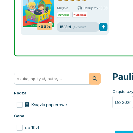
Miękka
Pakujemy 10.08
Używana
Wyprzedaż
-66%
15.13 zł
jak nowa
Paul
Często uży
Rodzaj
Do 20zł
Książki papierowe
Cena
do 10zł