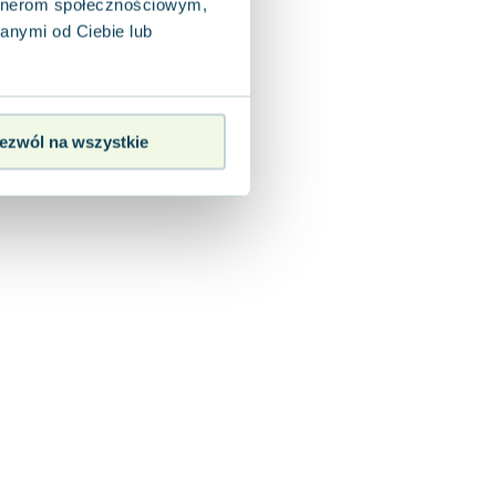
artnerom społecznościowym,
anymi od Ciebie lub
ezwól na wszystkie