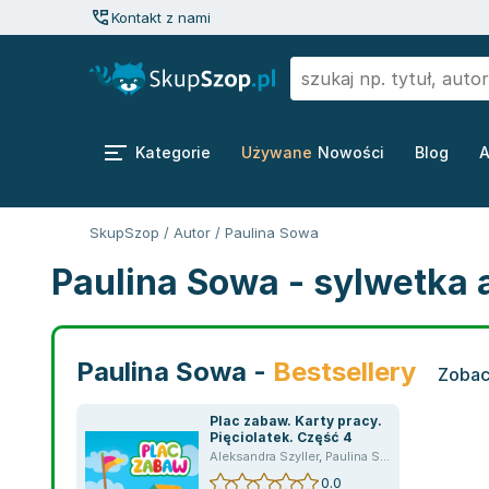
Kontakt z nami
Kategorie
Używane
Nowości
Blog
A
SkupSzop
/
Autor
/
Paulina Sowa
Paulina Sowa - sylwetka 
Paulina Sowa -
Bestsellery
Zobac
Plac zabaw. Karty pracy.
Pięciolatek. Część 4
Aleksandra Szyller
,
Paulina Sowa
0.0