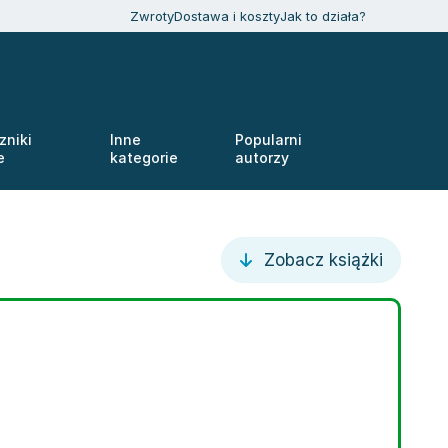
Zwroty
Dostawa i koszty
Jak to działa?
zniki
Inne
Popularni
e
kategorie
autorzy
Zobacz książki