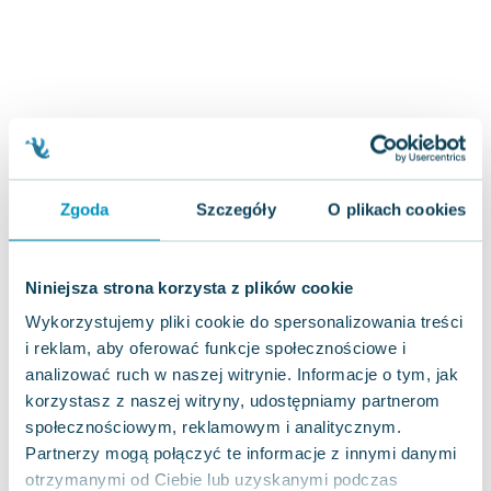
Joseph Murphy
Jan Sztaudynger
Aleksander Puszkin
Oscar Wilde
Małgorzata Ohme
Maddie Ziegler
Leszek Czarnecki
Zgoda
Szczegóły
O plikach cookies
Joanna Racewicz
Maria Seweryn
Janina Zającówna
Niniejsza strona korzysta z plików cookie
Eric Helms
Wykorzystujemy pliki cookie do spersonalizowania treści
Anna Prus (oprac.)
i reklam, aby oferować funkcje społecznościowe i
Nela Mała Reporterka
analizować ruch w naszej witrynie. Informacje o tym, jak
Agnieszka Maciąg
korzystasz z naszej witryny, udostępniamy partnerom
Barbara Wrzesińska
społecznościowym, reklamowym i analitycznym.
Terry Pratchett
Partnerzy mogą połączyć te informacje z innymi danymi
Virginia Woolf
otrzymanymi od Ciebie lub uzyskanymi podczas