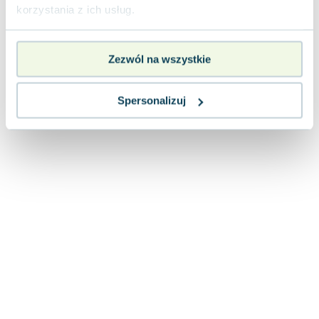
Lorraine Warren
korzystania z ich usług.
Ajahn Brahm
Lucinda Riley
Zezwól na wszystkie
Jacek Walkiewicz
Spersonalizuj