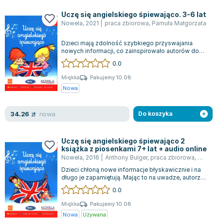
Książki: Psychologia, motywacja
Nauki historyczne - książki
Dan Brown
Książki o naukach politycznych dla studentów
Bolesław Prus
Uczę się angielskiego śpiewająco. 3-6 lat
Nowela
,
2021
|
praca zbiorowa
,
Pamuła Małgorzata
Książki do nauk przyrodniczych dla studentów
Clive Cussler
Książki do nauk społecznych dla studentów
Wanda Chotomska
Dzieci mają zdolność szybkiego przyswajania
Książki do nauk ścisłych dla studentów
Józef Ignacy Kraszewski
nowych informacji, co zainspirowało autorów do
stworzenia książki, która łączy naukę z...
0.0
Prawo - książki dla studentów
Clive Staples Lewis
Technologia żywności - książki
Martyna Wojciechowska
Miękka
Pakujemy 10.08
Nowa
Zarządzanie i marketing - książki
Melissa De la Cruz
Nauka języków obcych - książki
Blanka Lipińska
nowa
34.26
Podręczniki dla nauczycieli - metodyka
Jaś Kapela
zł
Do koszyka
Repetytoria, testy i materiały pomocnicze
Agatha Christie
Witold Gadowski
Uczę się angielskiego śpiewająco 2
książka z piosenkami 7+ lat + audio online
Jan Pietrzak
Nowela
,
2016
|
Anthony Bulger
,
praca zbiorowa
,
Małgor
Marcin Kowalczyk
Dzieci chłoną nowe informacje błyskawicznie i na
Piotr Zychowicz
długo je zapamiętują. Mając to na uwadze, autorzy
kursu stworzyli książkę, która...
0.0
Joanna Jabłczyńska
Piotr Kościelny
Miękka
Pakujemy 10.08
Nowa
Używana
Jan Piński