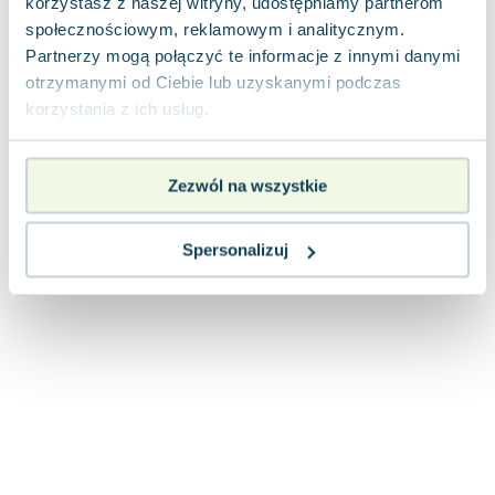
korzystasz z naszej witryny, udostępniamy partnerom
Joseph Murphy
społecznościowym, reklamowym i analitycznym.
Jan Sztaudynger
Partnerzy mogą połączyć te informacje z innymi danymi
Aleksander Puszkin
otrzymanymi od Ciebie lub uzyskanymi podczas
Oscar Wilde
korzystania z ich usług.
Małgorzata Ohme
Maddie Ziegler
Zezwól na wszystkie
Leszek Czarnecki
Joanna Racewicz
Maria Seweryn
Spersonalizuj
Janina Zającówna
Eric Helms
Anna Prus (oprac.)
Nela Mała Reporterka
Agnieszka Maciąg
Barbara Wrzesińska
Terry Pratchett
Virginia Woolf