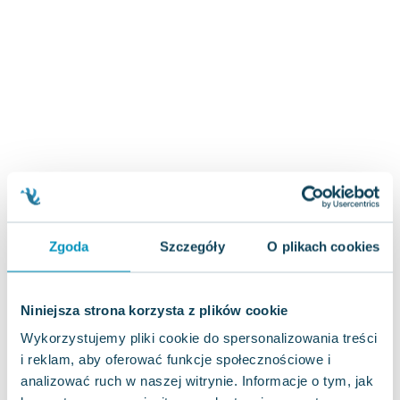
Zygmunt Freud
Agata Passent
Michel Moran
Maciej Orłoś
Jo Nesbo
Katarzyna Miller
Antoine de Saint Exupery
Lew Tołstoj
Mark Twain
Marcin Meller
Zgoda
Szczegóły
O plikach cookies
Paulina Młynarska
ks. Piotr Pawlukiewicz
Jarosław Sokołowski
Niniejsza strona korzysta z plików cookie
Piotr Latocha
Wykorzystujemy pliki cookie do spersonalizowania treści
Michael Scott
i reklam, aby oferować funkcje społecznościowe i
Piotr Semka
analizować ruch w naszej witrynie. Informacje o tym, jak
Jarosław Iwaszkiewicz