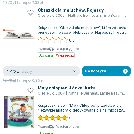
10.70
zł
taniej o
7.38
zł
Obrazki dla maluchów. Pojazdy
Olesiejuk
,
2005
|
Nathalie Bélineau
,
Émilie Beaumont
Książeczka "Obrazki dla maluchów", która zdobyła
pierwsze miejsce w plebiscycie „Najlepszy Produkt
2009” organizowanym przez miesi...
0.0
Twarda
Pakujemy jutro
Używana
Wyprzedaż
dobry
4.45
zł
Do koszyka
10.70
zł
taniej o
6.25
zł
Mały chłopiec. Łódka Jurka
Olesiejuk
,
2007
|
Nathalie Bélineau
,
Émilie Beaumont
,
A
Książeczki z serii “Mały Chłopiec” przedstawiają
niezwykłe historyjki dedykowane dla najmłodszych
czytelników, każda z nich jest b...
5.0
Twarda
Pakujemy jutro
Używana