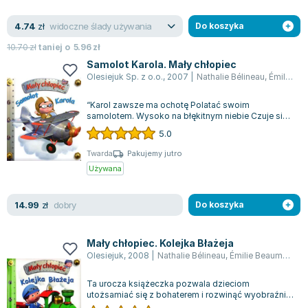
Lorraine Warren
Ajahn Brahm
widoczne ślady używania
4.74
zł
Do koszyka
Lucinda Riley
10.70
zł
taniej o
5.96
zł
Jacek Walkiewicz
Samolot Karola. Mały chłopiec
Olesiejuk Sp. z o.o.
,
2007
|
Nathalie Bélineau
,
Émilie Beaumont
“Karol zawsze ma ochotę Polatać swoim
samolotem. Wysoko na błękitnym niebie Czuje się,
jakby był u siebie” Książeczki z serii “Ma...
5.0
Twarda
Pakujemy jutro
Używana
dobry
14.99
zł
Do koszyka
Mały chłopiec. Kolejka Błażeja
Olesiejuk
,
2008
|
Nathalie Bélineau
,
Émilie Beaumont
,
A
Ta urocza książeczka pozwala dzieciom
utożsamiać się z bohaterem i rozwinąć wyobraźnię.
Na jej końcu czytelnicy znajdą zagadki ora...