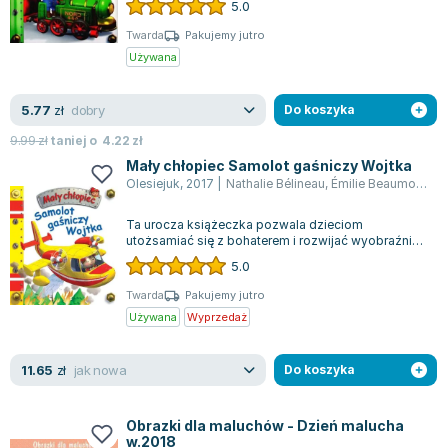
5.0
Twarda
Pakujemy jutro
Używana
dobry
5.77
zł
Do koszyka
9.99
zł
taniej o
4.22
zł
Mały chłopiec Samolot gaśniczy Wojtka
Olesiejuk
,
2017
|
Nathalie Bélineau
,
Émilie Beaumont
,
W 
Ta urocza książeczka pozwala dzieciom
utożsamiać się z bohaterem i rozwijać wyobraźnię.
Samolot należący do Wojtka jest niezwykły,...
5.0
Twarda
Pakujemy jutro
Używana
Wyprzedaż
jak nowa
11.65
zł
Do koszyka
Obrazki dla maluchów - Dzień malucha
w.2018