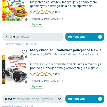
Mały chłopiec, Wojtek, fascynuje się samolotami
Zygmunt Freud
gaśniczymi. Każdego dnia z niecierpliwością
obserwuje ich przeloty nad jego domem,...
Agata Passent
0.0
Michel Moran
Twarda
Pakujemy jutro
Maciej Orłoś
Używana
Jo Nesbo
Katarzyna Miller
jak nowa
7.38
zł
Do koszyka
Antoine de Saint Exupery
19.99
zł
taniej o
12.61
zł
Lew Tołstoj
Mały chłopiec. Radiowóz policjanta Pawła
Mark Twain
Olesiejuk
,
2015
|
Nathalie Bélineau
,
Émilie Beaumont
,
Al
Marcin Meller
Opowieść, która pozwala dziecku utożsamiać się z
Paulina Młynarska
postacią i rozwijać swoją wyobraźnię. Ta pięknie
ilustrowana książeczka zawiera n...
ks. Piotr Pawlukiewicz
0.0
Jarosław Sokołowski
Twarda
Pakujemy jutro
Piotr Latocha
Używana
Michael Scott
Piotr Semka
widoczne ślady używania
8.24
zł
Do koszyka
Jarosław Iwaszkiewicz
9.99
zł
taniej o
1.75
zł