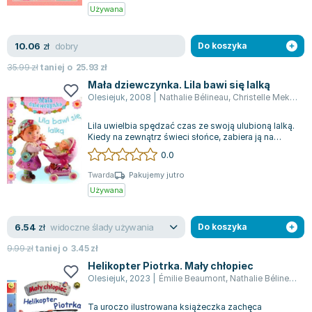
Używana
dobry
10.06
zł
Do koszyka
35.99
zł
taniej o
25.93
zł
Mała dziewczynka. Lila bawi się lalką
Olesiejuk
,
2008
|
Nathalie Bélineau
,
Christelle Mekdjian
Lila uwielbia spędzać czas ze swoją ulubioną lalką.
Kiedy na zewnątrz świeci słońce, zabiera ją na
przejażdżki w małym wózku po pa...
0.0
Twarda
Pakujemy jutro
Używana
widoczne ślady używania
6.54
zł
Do koszyka
9.99
zł
taniej o
3.45
zł
Helikopter Piotrka. Mały chłopiec
Olesiejuk
,
2023
|
Émilie Beaumont
,
Nathalie Bélineau
,
A
Ta uroczo ilustrowana książeczka zachęca