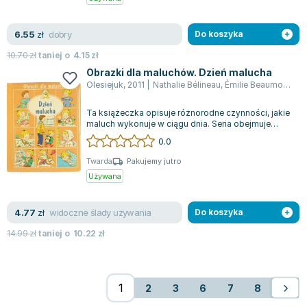
dobry
6.55
zł
Do koszyka
10.70
zł
taniej o
4.15
zł
Obrazki dla maluchów. Dzień malucha
Olesiejuk
,
2011
|
Nathalie Bélineau
,
Émilie Beaumont
,
Syl
Ta książeczka opisuje różnorodne czynności, jakie
maluch wykonuje w ciągu dnia. Seria obejmuje
tytuły takie jak: "Nazywam świat",...
0.0
Twarda
Pakujemy jutro
Używana
widoczne ślady używania
4.77
zł
Do koszyka
14.99
zł
taniej o
10.22
zł
2
3
6
7
8