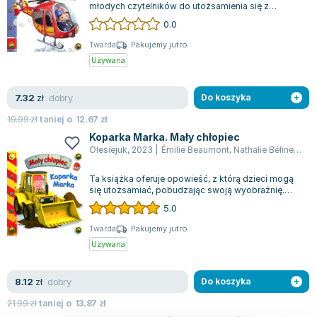
młodych czytelników do utożsamienia się z
głównym bohaterem i rozbudzenia swojej
0.0
wyobraźn...
Twarda
Pakujemy jutro
Używana
dobry
7.32
zł
Do koszyka
19.99
zł
taniej o
12.67
zł
Koparka Marka. Mały chłopiec
Olesiejuk
,
2023
|
Émilie Beaumont
,
Nathalie Bélineau
,
A
Ta książka oferuje opowieść, z którą dzieci mogą
się utożsamiać, pobudzając swoją wyobraźnię.
Marek, operator koparki, zatrzymuje...
5.0
Twarda
Pakujemy jutro
Używana
dobry
8.12
zł
Do koszyka
21.99
zł
taniej o
13.87
zł