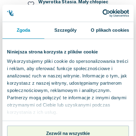
Wywrotka Stasia. Mały chłopiec
Olesiejuk
,
2023
|
Nathalie Bélineau
,
Alexis Nesme
,
Émil
Ta uroczo zilustrowana książeczka zaprasza dzieci
do utożsamiania się z bohaterem i pozwala
rozwijać wyobraźnię. Na końcu książki...
Zgoda
Szczegóły
O plikach cookies
5.0
Twarda
Pakujemy 10.08
Nowa
Niniejsza strona korzysta z plików cookie
Wykorzystujemy pliki cookie do spersonalizowania treści
nowa
15.12
zł
Do koszyka
i reklam, aby oferować funkcje społecznościowe i
19.99
zł
taniej o
4.87
zł
analizować ruch w naszej witrynie. Informacje o tym, jak
Mały chłopiec. Autobus Mariusza
korzystasz z naszej witryny, udostępniamy partnerom
Olesiejuk
,
2008
|
Émilie Beaumont
,
Nathalie Bélineau
społecznościowym, reklamowym i analitycznym.
Partnerzy mogą połączyć te informacje z innymi danymi
Ta opowieść pozwala najmłodszym utożsamić się
z głównym bohaterem, dając im możliwość
otrzymanymi od Ciebie lub uzyskanymi podczas
eksploracji własnej wyobraźni i kreatywności...
0.0
korzystania z ich usług.
Twarda
Pakujemy jutro
Używana
Zezwól na wszystkie