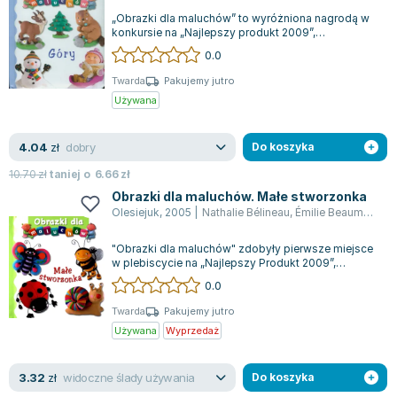
„Obrazki dla maluchów” to wyróżniona nagrodą w
konkursie na „Najlepszy produkt 2009”,
organizowanym przez magazyn „Dziecko”. Jest...
0.0
Twarda
Pakujemy jutro
Używana
dobry
4.04
zł
Do koszyka
10.70
zł
taniej o
6.66
zł
Obrazki dla maluchów. Małe stworzonka
Olesiejuk
,
2005
|
Nathalie Bélineau
,
Émilie Beaumont
,
pr
"Obrazki dla maluchów" zdobyły pierwsze miejsce
w plebiscycie na „Najlepszy Produkt 2009”,
organizowanym przez miesięcznik "Dzieck...
0.0
Twarda
Pakujemy jutro
Używana
Wyprzedaż
widoczne ślady używania
3.32
zł
Do koszyka