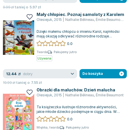
9.99
zł
taniej o
5.97
zł
Mały chłopiec. Poznaj samoloty z Karolem
Olesiejuk
,
2015
|
Nathalie Bélineau
,
Émilie Beaumont
,
pr
Dzięki małemu chłopcu o imieniu Karol, najmłodsi
mają okazję odkrywać różnorodne rodzaje
samolotów. Ta książeczka ma na celu eduka...
0.0
Twarda
Pakujemy jutro
Używana
dobry
12.44
zł
Do koszyka
19.99
zł
taniej o
7.55
zł
Obrazki dla maluchów. Dzień malucha
Olesiejuk
,
2015
|
Nathalie Bélineau
,
Émilie Beaumont
Ta książeczka ilustruje różnorodne aktywności,
jakie młode dziecko podejmuje w ciągu dnia. W
serii znajdziemy takie tytuły jak: Na...
0.0
Miękka, twarda
Pakujemy jutro