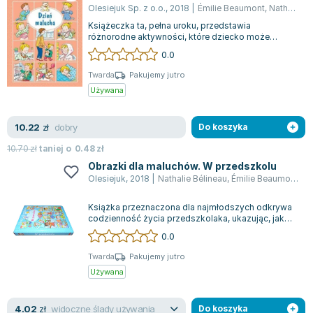
Olesiejuk Sp. z o.o.
,
2018
|
Émilie Beaumont
,
Nathalie Bélineau
Książeczka ta, pełna uroku, przedstawia
różnorodne aktywności, które dziecko może
realizować w ciągu dnia. Jest częścią bogatej se...
0.0
Twarda
Pakujemy jutro
Używana
dobry
10.22
zł
Do koszyka
10.70
zł
taniej o
0.48
zł
Obrazki dla maluchów. W przedszkolu
Olesiejuk
,
2018
|
Nathalie Bélineau
,
Émilie Beaumont
,
Sy
Książka przeznaczona dla najmłodszych odkrywa
codzienność życia przedszkolaka, ukazując, jak
dzieci spędzają dzień na nauce, zabaw...
0.0
Twarda
Pakujemy jutro
Używana
widoczne ślady używania
4.02
zł
Do koszyka