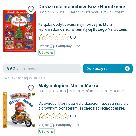
Joseph Murphy
Obrazki dla maluchów. Boże Narodzenie
Jan Sztaudynger
Olesiejuk
,
2020
|
Nathalie Bélineau
,
Émilie Beaumont
,
Sy
Aleksander Puszkin
Książka dedykowana najmłodszym, która
Oscar Wilde
wprowadza dzieci w tematykę Bożego Narodzenia
oraz związane z tym świętem tradycje. Seria, d...
Małgorzata Ohme
0.0
Maddie Ziegler
Twarda
Pakujemy jutro
Leszek Czarnecki
Używana
Joanna Racewicz
Maria Seweryn
jak nowa
8.62
zł
Do koszyka
Janina Zającówna
24.99
zł
taniej o
16.37
zł
Eric Helms
Mały chłopiec. Motor Marka
Anna Prus (oprac.)
Olesiejuk
,
2008
|
Nathalie Bélineau
,
Émilie Beaumont
,
A
Nela Mała Reporterka
Opowieść, która pozwala dzieciom utożsamiać się
Agnieszka Maciąg
z głównym bohaterem, zachęcając jednocześnie
do rozwijania wyobraźni i odkrywania...
Barbara Wrzesińska
0.0
Terry Pratchett
Miękka
Pakujemy jutro
Virginia Woolf
Używana