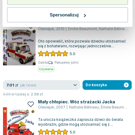
dobry
6.48
zł
Do koszyka
Spersonalizuj
10.70
zł
taniej o
4.22
zł
Mały chłopiec. Karetka Mietka
Olesiejuk
,
2010
|
Émilie Beaumont
,
Nathalie Bélineau
,
Al
Oto opowieść, która pozwala dziecku utożsamiać
się z bohaterami, rozwijając jednocześnie
wyobraźnię. W tej książce Mietek wyrusza...
5.0
Gąbka
Pakujemy jutro
Używana
jak nowa
7.01
zł
Do koszyka
9.99
zł
taniej o
2.98
zł
Mały chłopiec. Wóz strażacki Jacka
Olesiejuk
,
2007
|
Nathalie Bélineau
,
Émilie Beaumont
,
A
Ta urocza książeczka zaprasza dzieci do świata
wyobraźni, gdzie mogą utożsamiać się z
bohaterami i eksplorować ich przygody. Dzięk...
5.0