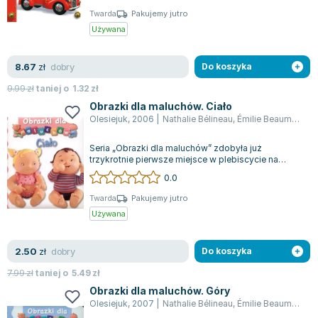
Twarda
Pakujemy jutro
Używana
dobry
8.67
zł
Do koszyka
9.99
zł
taniej o
1.32
zł
Obrazki dla maluchów. Ciało
Olesiejuk
,
2006
|
Nathalie Bélineau
,
Émilie Beaumont
Seria „Obrazki dla maluchów” zdobyła już
trzykrotnie pierwsze miejsce w plebiscycie na
„Najlepszy produkt dla dziecka”, nagrodzony...
0.0
Twarda
Pakujemy jutro
Używana
dobry
2.50
zł
Do koszyka
7.99
zł
taniej o
5.49
zł
Obrazki dla maluchów. Góry
Olesiejuk
,
2007
|
Nathalie Bélineau
,
Émilie Beaumont