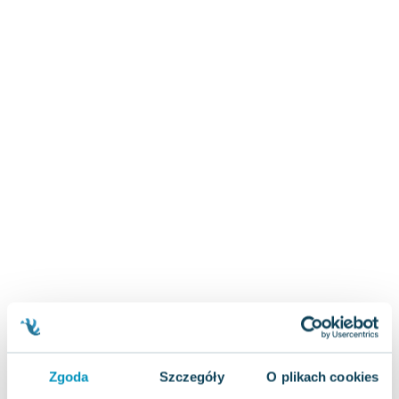
Zygmunt Freud
Agata Passent
Michel Moran
Maciej Orłoś
Jo Nesbo
Katarzyna Miller
Antoine de Saint Exupery
Lew Tołstoj
Mark Twain
Marcin Meller
Paulina Młynarska
ks. Piotr Pawlukiewicz
Jarosław Sokołowski
Piotr Latocha
Michael Scott
Piotr Semka
Zgoda
Szczegóły
O plikach cookies
Jarosław Iwaszkiewicz