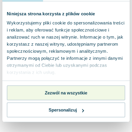
Joseph Murphy
Jan Sztaudynger
Niniejsza strona korzysta z plików cookie
Aleksander Puszkin
Wykorzystujemy pliki cookie do spersonalizowania treści
Oscar Wilde
i reklam, aby oferować funkcje społecznościowe i
Małgorzata Ohme
analizować ruch w naszej witrynie. Informacje o tym, jak
Maddie Ziegler
korzystasz z naszej witryny, udostępniamy partnerom
Leszek Czarnecki
społecznościowym, reklamowym i analitycznym.
Joanna Racewicz
Partnerzy mogą połączyć te informacje z innymi danymi
otrzymanymi od Ciebie lub uzyskanymi podczas
Maria Seweryn
korzystania z ich usług.
Janina Zającówna
Eric Helms
Anna Prus (oprac.)
Zezwól na wszystkie
Nela Mała Reporterka
Agnieszka Maciąg
Spersonalizuj
Barbara Wrzesińska
Terry Pratchett
Virginia Woolf