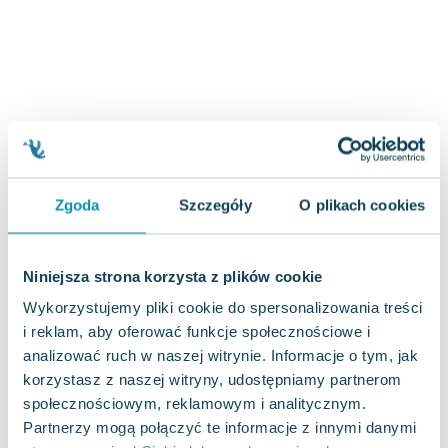
Joseph Murphy
Jan Sztaudynger
Aleksander Puszkin
Oscar Wilde
Małgorzata Ohme
Maddie Ziegler
Leszek Czarnecki
Joanna Racewicz
Zgoda
Szczegóły
O plikach cookies
Maria Seweryn
Janina Zającówna
Eric Helms
Niniejsza strona korzysta z plików cookie
Anna Prus (oprac.)
Wykorzystujemy pliki cookie do spersonalizowania treści
Nela Mała Reporterka
i reklam, aby oferować funkcje społecznościowe i
Agnieszka Maciąg
analizować ruch w naszej witrynie. Informacje o tym, jak
Barbara Wrzesińska
korzystasz z naszej witryny, udostępniamy partnerom
społecznościowym, reklamowym i analitycznym.
Terry Pratchett
Partnerzy mogą połączyć te informacje z innymi danymi
Virginia Woolf