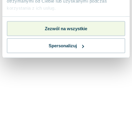
otrzymanymi od Ciebie lub uzyskanymi podczas
Lorraine Warren
korzystania z ich usług.
Ajahn Brahm
Lucinda Riley
Jacek Walkiewicz
Zezwól na wszystkie
Spersonalizuj