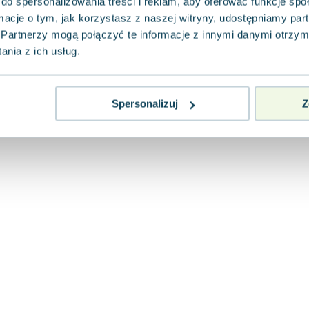
do spersonalizowania treści i reklam, aby oferować funkcje sp
Bernardinum
,
2026
|
Nadia Hamid
ormacje o tym, jak korzystasz z naszej witryny, udostępniamy p
Poznaj kulinarną sztukę, jaka kształtuje się n
różnorodnych kultur, gdzie morski wiatr przy
Partnerzy mogą połączyć te informacje z innymi danymi otrzym
pustynny ża...
nia z ich usług.
0.0
Pakujemy jutro
Twarda
Nowa
Spersonalizuj
Z