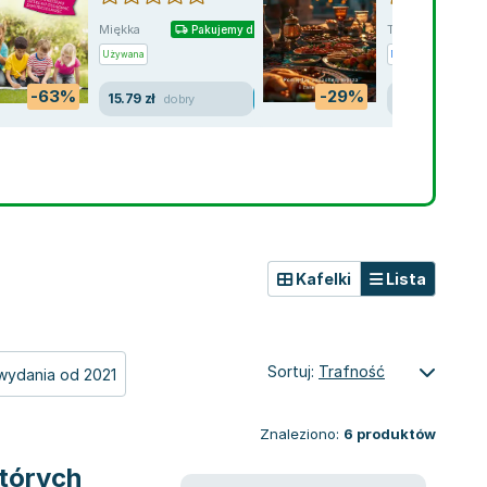
Miękka
Twarda
Pakujemy dzisiaj
Używana
Nowa
-63%
-29%
15.79 zł
28.22 zł
dobry
nowa
Kafelki
Lista
Sortuj:
Trafność
wydania od 2021
Znaleziono:
6
produktów
których