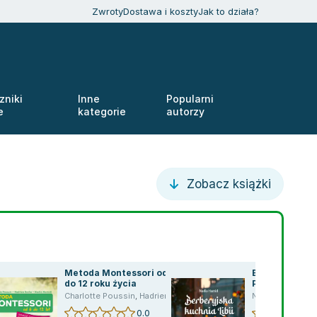
Zwroty
Dostawa i koszty
Jak to działa?
zniki
Inne
Popularni
e
kategorie
autorzy
Zobacz książki
Metoda Montessori od 6
Berberyjska ku
do 12 roku życia
Pomiędzy za
morza i żarem
Charlotte Poussin
,
Hadrien Roche
,
Nadia Hamid
,
Nadia Hamadi
Nadia Hamid
0.0