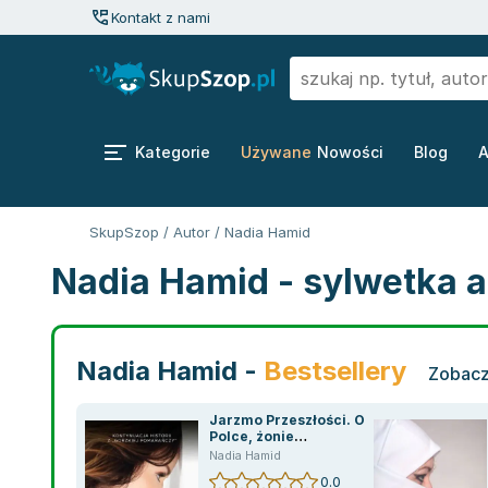
Kontakt z nami
Kategorie
Używane
Nowości
Blog
A
SkupSzop
/
Autor
/
Nadia Hamid
Nadia Hamid - sylwetka a
Nadia Hamid -
Bestsellery
Zobacz
Jarzmo Przeszłości. O
Polce, żonie
muzułmanina, która
Nadia Hamid
uciekła z islamskiego raju
0.0