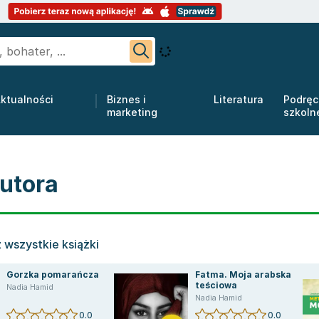
ktualności
Biznes i
Literatura
Podręc
marketing
szkoln
utora
 wszystkie książki
Gorzka pomarańcza
Fatma. Moja arabska
teściowa
Nadia Hamid
Nadia Hamid
0.0
0.0