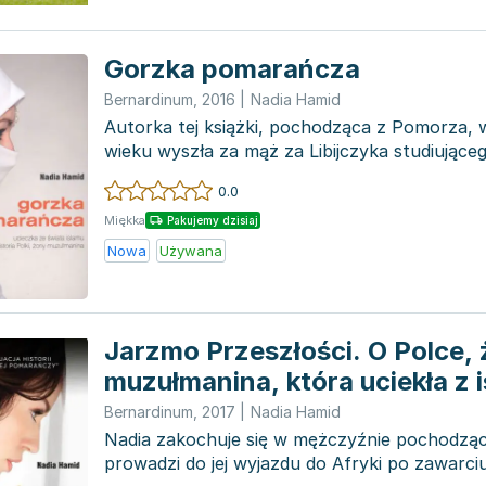
Gorzka pomarańcza
Bernardinum
,
2016
|
Nadia Hamid
Autorka tej książki, pochodząca z Pomorza, 
wieku wyszła za mąż za Libijczyka studiująceg
ostatecznie p...
0.0
Miękka
Pakujemy dzisiaj
Nowa
Używana
Jarzmo Przeszłości. O Polce, 
muzułmanina, która uciekła z 
raju
Bernardinum
,
2017
|
Nadia Hamid
Nadia zakochuje się w mężczyźnie pochodzący
prowadzi do jej wyjazdu do Afryki po zawarc