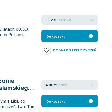
jak nowa
5.92
zł
w latach 80. XX
o w Polsce i
Do koszyka
DODAJ DO LISTY ŻYCZEŃ
żonie
dobry
4.08
zł
islamskiego
m z Libii, co
Do koszyka
iu małżeństwa. Tam