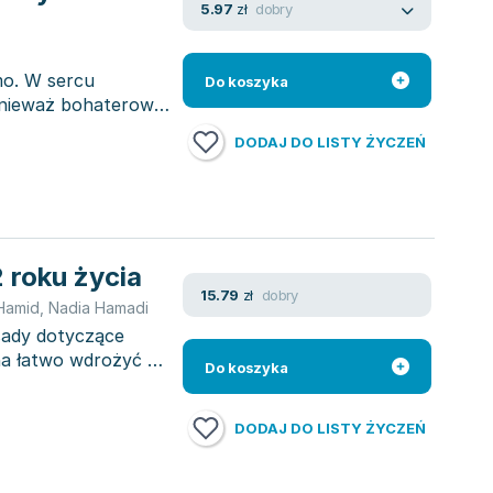
dobry
5.97
zł
amo. W sercu
Do koszyka
ponieważ bohaterowie
DODAJ DO LISTY ŻYCZEŃ
 roku życia
dobry
15.79
zł
Hamid
,
Nadia Hamadi
sady dotyczące
na łatwo wdrożyć w
Do koszyka
DODAJ DO LISTY ŻYCZEŃ