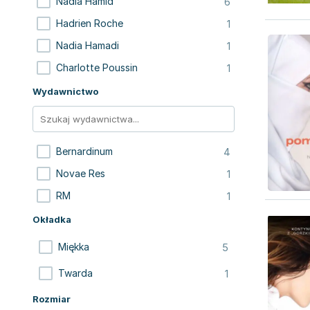
6
Nadia Hamid
1
Hadrien Roche
1
Nadia Hamadi
1
Charlotte Poussin
Wydawnictwo
4
Bernardinum
1
Novae Res
1
RM
Okładka
5
Miękka
1
Twarda
Rozmiar