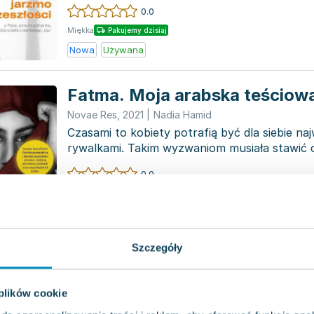
spotyka się...
0.0
Miękka
Pakujemy dzisiaj
Nowa
Używana
Fatma. Moja arabska teściow
Novae Res
,
2021
|
Nadia Hamid
Czasami to kobiety potrafią być dla siebie na
rywalkami. Takim wyzwaniom musiała stawić 
dorastała w L...
0.0
Miękka
Pakujemy dzisiaj
Używana
Szczegóły
Berberyjska kuchnia Libii. Po
zapachem morza i żarem pust
 plików cookie