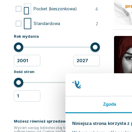
4
Pocket (kieszonkowa)
2
Standardowa
Rok wydania
Ilość stron
Zgoda
Możesz również sprzedawać ksiązki!
Niniejsza strona korzysta z
Wyceń swoją biblioteczkę teraz. Odkupimy i
odbierzemy od Ciebie sprzedane książki.