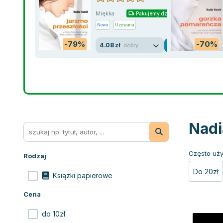
Miękka
Pakujemy dzisiaj
Nowa
Używana
-79%
-70%
4.08 zł
dobry
Nadi
Często uży
Rodzaj
Do 20zł
Książki papierowe
Cena
do 10zł