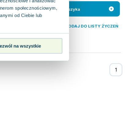
ołecznościowe i analizować
artnerom społecznościowym,
a styku
Do koszyka
nosi świeże wonie, a
anymi od Ciebie lub
DODAJ DO LISTY ŻYCZEŃ
ezwól na wszystkie