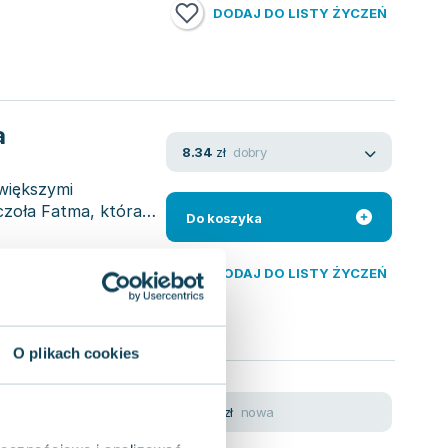
DODAJ DO LISTY ŻYCZEŃ
a
dobry
8.34
zł
jwiększymi
czoła Fatma, która
Do koszyka
DODAJ DO LISTY ŻYCZEŃ
O plikach cookies
między
nowa
28.22
zł
yni