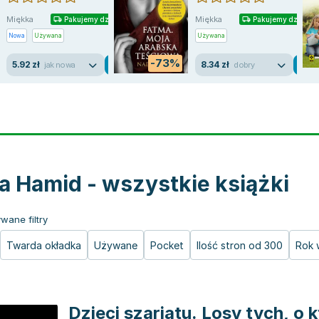
Miękka
Miękka
Pakujemy dzisiaj
Pakujemy dzisiaj
Nowa
Używana
Używana
-73%
5.92 zł
8.34 zł
jak nowa
dobry
a Hamid - wszystkie książki
wane filtry
Twarda okładka
Używane
Pocket
Ilość stron od 300
Rok 
Dzieci szariatu. Losy tych, o 