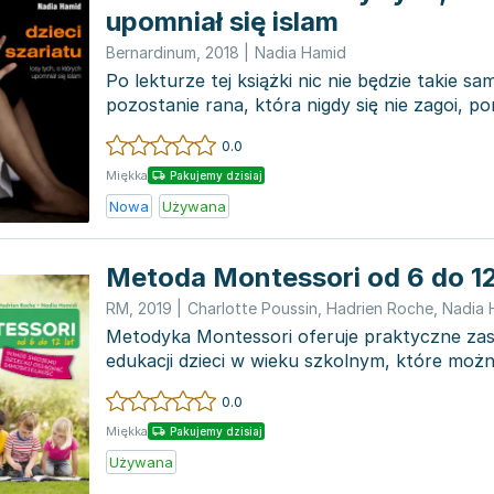
upomniał się islam
Bernardinum
,
2018
|
Nadia Hamid
Po lekturze tej książki nic nie będzie takie s
pozostanie rana, która nigdy się nie zagoi, 
tej op...
0.0
Miękka
Pakujemy dzisiaj
Nowa
Używana
Metoda Montessori od 6 do 12
RM
,
2019
|
Charlotte Poussin
,
Hadrien Roche
,
Nadia 
Metodyka Montessori oferuje praktyczne za
edukacji dzieci w wieku szkolnym, które moż
codziennym ż...
0.0
Miękka
Pakujemy dzisiaj
Używana