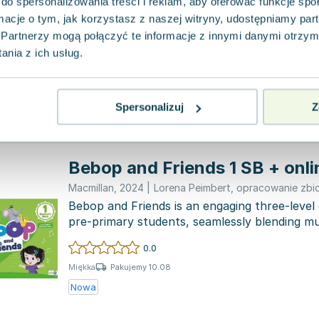
do spersonalizowania treści i reklam, aby oferować funkcje sp
Macmillan
,
2017
|
Lorena Peimbert
,
Myriam Monterrub
ormacje o tym, jak korzystasz z naszej witryny, udostępniamy p
Bebop to innowacyjny podręcznik podzielony
zaprojektowany z myślą o najmłodszych uczn
Partnerzy mogą połączyć te informacje z innymi danymi otrzym
wyróżnikiem jest...
nia z ich usług.
0.0
Pakujemy 10.08
Miękka
Używana
Wyprzedaż
Spersonalizuj
Z
Bebop and Friends 1 SB + onli
Macmillan
,
2024
|
Lorena Peimbert
,
opracowanie zbi
Bebop and Friends is an engaging three-level
pre-primary students, seamlessly blending mus
thou...
0.0
Pakujemy 10.08
Miękka
Nowa