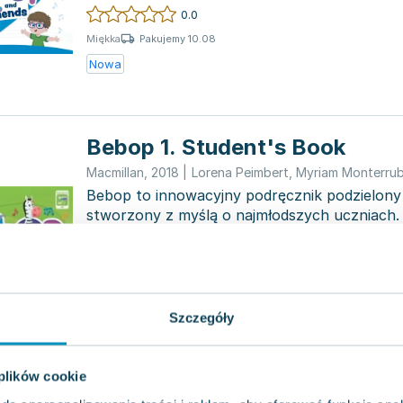
lan...
0.0
Pakujemy 10.08
Miękka
Nowa
Bebop 1. Student's Book
Macmillan
,
2018
|
Lorena Peimbert
,
Myriam Monterrub
Bebop to innowacyjny podręcznik podzielony
stworzony z myślą o najmłodszych uczniach.
wyjątkowość polega na...
0.0
Pakujemy 10.08
Miękka
Używana
Wyprzedaż
Szczegóły
Bebop 1. Activity Book
 plików cookie