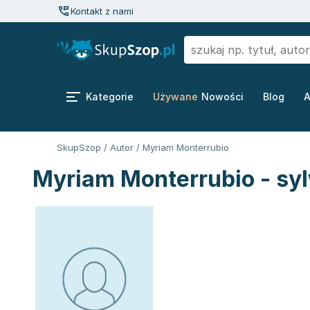
Kontakt z nami
Kategorie
Używane
Nowości
Blog
A
SkupSzop
/
Autor
/
Myriam Monterrubio
Myriam Monterrubio - sy