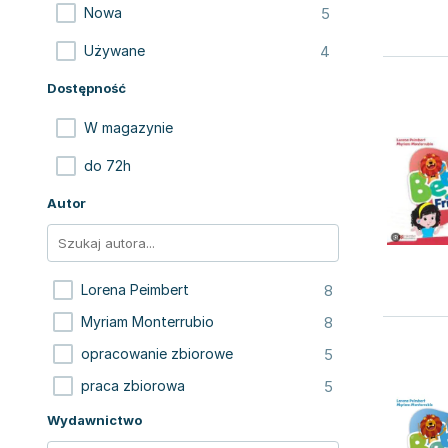
5
Nowa
4
Używane
Dostępność
W magazynie
do 72h
Autor
8
Lorena Peimbert
8
Myriam Monterrubio
5
opracowanie zbiorowe
5
praca zbiorowa
Wydawnictwo