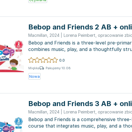
Bebop and Friends 2 AB + onl
Macmillan
,
2024
|
Lorena Peimbert
,
opracowanie zbi
Bebop and Friends is a three-level pre-prima
combines music, play, and a thoughtfully str
curriculu...
0.0
Pakujemy 10.08
Miękka
Nowa
Bebop and Friends 3 AB + onl
Macmillan
,
2024
|
Lorena Peimbert
,
opracowanie zbi
Bebop and Friends is a comprehensive three-
course that integrates music, play, and a tho