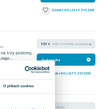
DODAJ DO LISTY ŻYCZEŃ
widoczne ślady używania
7.01
zł
io
 na trzy poziomy,
 Jego
Do koszyka
DODAJ DO LISTY ŻYCZEŃ
O plikach cookies
dobry
11.41
zł