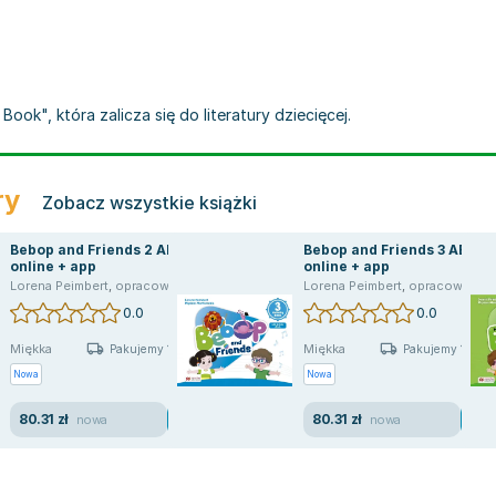
ook", która zalicza się do literatury dziecięcej.
ry
Zobacz wszystkie książki
Bebop and Friends 2 AB +
Bebop and Friends 3 AB +
online + app
online + app
Lorena Peimbert
,
opracowanie zbiorowe
,
praca zbiorowa
Lorena Peimbert
,
Myriam Monterrubio
,
opracowanie zbiorowe
0.0
0.0
Miękka
Miękka
Pakujemy 10.08
Pakujemy 10.08
Nowa
Nowa
80.31 zł
80.31 zł
nowa
nowa