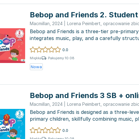
Bebop and Friends 2. Student
Macmillan
,
2024
|
Lorena Peimbert
,
opracowanie zbi
Bebop and Friends is a three-tier pre-primar
integrates music, play, and a carefully struc
curriculum....
0.0
Pakujemy 10.08
Miękka
Nowa
Bebop and Friends 3 SB + onl
Macmillan
,
2024
|
Lorena Peimbert
,
opracowanie zbi
Bebop and Friends is designed as a three-leve
primary children, skillfully combining music, pl
0.0
Pakujemy 10.08
Miękka