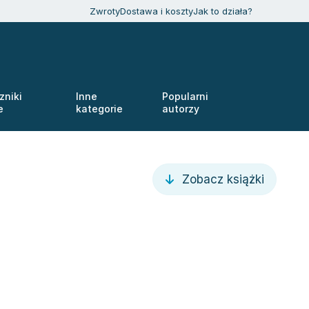
Zwroty
Dostawa i koszty
Jak to działa?
zniki
Inne
Popularni
e
kategorie
autorzy
Zobacz książki