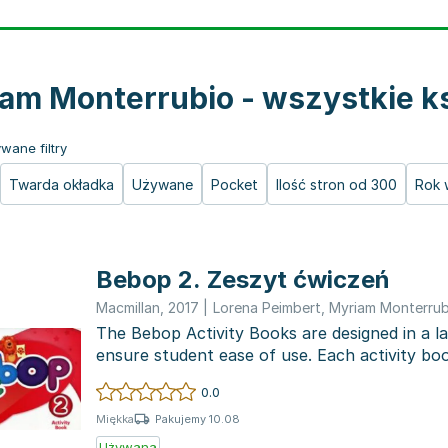
am Monterrubio - wszystkie ks
wane filtry
Twarda okładka
Używane
Pocket
Ilość stron od 300
Rok 
Bebop 2. Zeszyt ćwiczeń
Macmillan
,
2017
|
Lorena Peimbert
,
Myriam Monterrub
The Bebop Activity Books are designed in a l
ensure student ease of use. Each activity bo
pages and is...
0.0
Pakujemy 10.08
Miękka
Używana