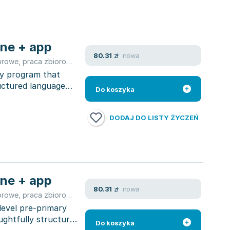
ine + app
nowa
80.31
zł
orowe
,
praca zbiorowa
,
Myriam Monterrubio
ry program that
uctured language
Do koszyka
DODAJ DO LISTY ŻYCZEŃ
ine + app
nowa
80.31
zł
orowe
,
praca zbiorowa
,
Myriam Monterrubio
level pre-primary
ughtfully structured
Do koszyka