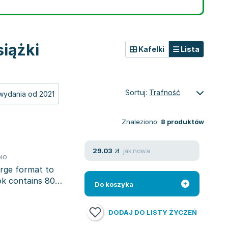
iążki
Kafelki
Lista
Sortuj:
Trafność
wydania od 2021
Znaleziono:
8
produktów
jak nowa
29.03
zł
io
arge format to
ok contains 80
Do koszyka
DODAJ DO LISTY ŻYCZEŃ