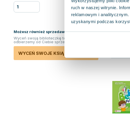
Wykorzystujemy pliki cookie 
ruch w naszej witrynie. Inf
reklamowym i analitycznym. 
uzyskanymi podczas korzysta
Możesz również sprzedawać ksiązki!
Wyceń swoją biblioteczkę teraz. Odkupimy i
odbierzemy od Ciebie sprzedane książki.
WYCEŃ SWOJE KSIĄŻKI