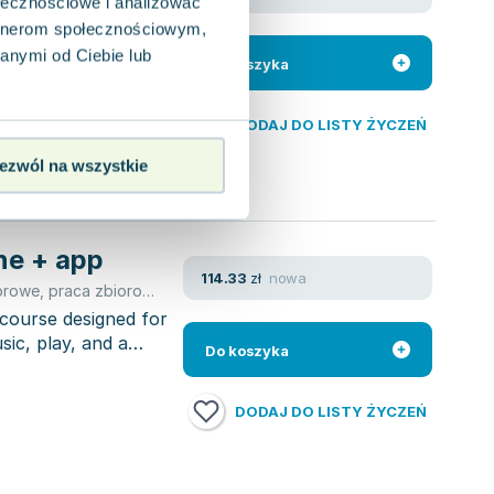
ołecznościowe i analizować
io
artnerom społecznościowym,
 na trzy poziomy,
iach. Jego
anymi od Ciebie lub
Do koszyka
DODAJ DO LISTY ŻYCZEŃ
ezwól na wszystkie
ne + app
nowa
114.33
zł
orowe
,
praca zbiorowa
,
Myriam Monterrubio
 course designed for
ic, play, and a
Do koszyka
DODAJ DO LISTY ŻYCZEŃ