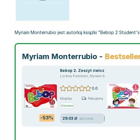
Myriam Monterrubio jest autorką książki "Bebop 2 Student's B
Myriam Monterrubio -
Bestselle
Bebop 2. Zeszyt ćwiczeń
Lorena Peimbert
,
Myriam Monterrubio
0.0
Miękka
Pakujemy 10.08
Używana
-53%
29.03 zł
jak nowa