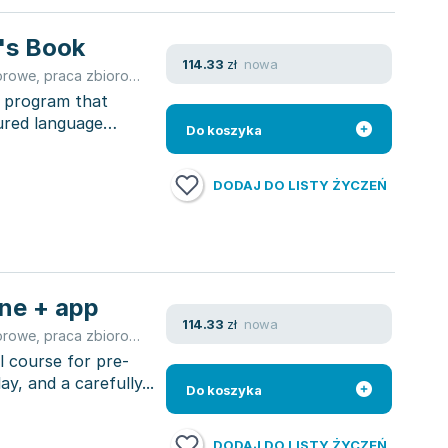
's Book
nowa
114.33
zł
orowe
,
praca zbiorowa
,
Myriam Monterrubio
y program that
tured language
Do koszyka
DODAJ DO LISTY ŻYCZEŃ
ine + app
nowa
114.33
zł
orowe
,
praca zbiorowa
,
Myriam Monterrubio
l course for pre-
ay, and a carefully...
Do koszyka
DODAJ DO LISTY ŻYCZEŃ