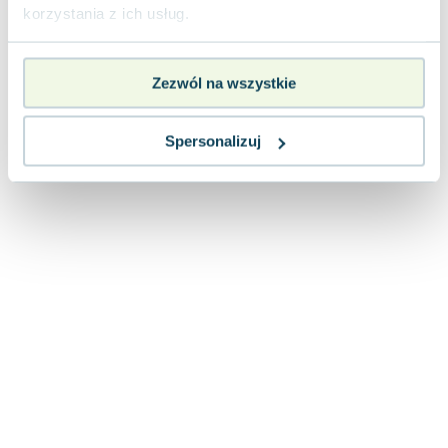
Lorraine Warren
korzystania z ich usług.
Ajahn Brahm
Lucinda Riley
Zezwól na wszystkie
Jacek Walkiewicz
Spersonalizuj