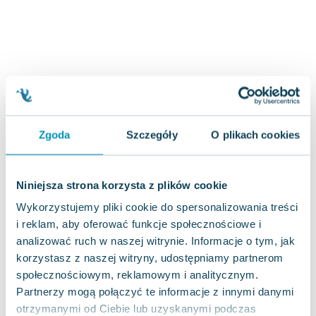
Joseph Murphy
Jan Sztaudynger
Aleksander Puszkin
Oscar Wilde
Małgorzata Ohme
Maddie Ziegler
Leszek Czarnecki
Zgoda
Szczegóły
O plikach cookies
Joanna Racewicz
Maria Seweryn
Janina Zającówna
Niniejsza strona korzysta z plików cookie
Eric Helms
Wykorzystujemy pliki cookie do spersonalizowania treści
Anna Prus (oprac.)
i reklam, aby oferować funkcje społecznościowe i
Nela Mała Reporterka
analizować ruch w naszej witrynie. Informacje o tym, jak
Agnieszka Maciąg
korzystasz z naszej witryny, udostępniamy partnerom
Barbara Wrzesińska
społecznościowym, reklamowym i analitycznym.
Terry Pratchett
Partnerzy mogą połączyć te informacje z innymi danymi
Virginia Woolf
otrzymanymi od Ciebie lub uzyskanymi podczas