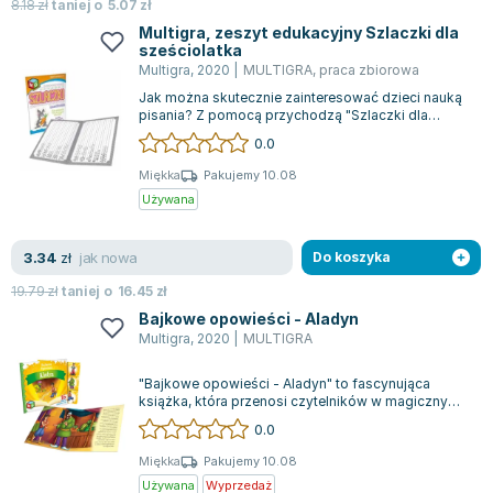
Książki: Psychologia, motywacja
Nauki historyczne - książki
Dan Brown
8.18
zł
taniej o
5.07
zł
Książki o naukach politycznych dla studentów
Bolesław Prus
Multigra, zeszyt edukacyjny Szlaczki dla
sześciolatka
Książki do nauk przyrodniczych dla studentów
Clive Cussler
Multigra
,
2020
|
MULTIGRA
,
praca zbiorowa
Książki do nauk społecznych dla studentów
Wanda Chotomska
Jak można skutecznie zainteresować dzieci nauką
Książki do nauk ścisłych dla studentów
Józef Ignacy Kraszewski
pisania? Z pomocą przychodzą "Szlaczki dla
sześciolatka", które idealnie łączą edu...
0.0
Prawo - książki dla studentów
Clive Staples Lewis
Technologia żywności - książki
Martyna Wojciechowska
Miękka
Pakujemy 10.08
Używana
Zarządzanie i marketing - książki
Melissa De la Cruz
Nauka języków obcych - książki
Blanka Lipińska
jak nowa
3.34
Podręczniki dla nauczycieli - metodyka
Jaś Kapela
zł
Do koszyka
Repetytoria, testy i materiały pomocnicze
Agatha Christie
19.79
zł
taniej o
16.45
zł
Witold Gadowski
Bajkowe opowieści - Aladyn
Multigra
,
2020
|
MULTIGRA
Jan Pietrzak
Marcin Kowalczyk
"Bajkowe opowieści - Aladyn" to fascynująca
Piotr Zychowicz
książka, która przenosi czytelników w magiczny
świat przygód młodego Aladyna. W środku...
0.0
Joanna Jabłczyńska
Piotr Kościelny
Miękka
Pakujemy 10.08
Używana
Wyprzedaż
Jan Piński