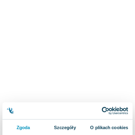
Zygmunt Freud
Agata Passent
Michel Moran
Maciej Orłoś
Jo Nesbo
Katarzyna Miller
Antoine de Saint Exupery
Lew Tołstoj
Mark Twain
Marcin Meller
Paulina Młynarska
ks. Piotr Pawlukiewicz
Jarosław Sokołowski
Piotr Latocha
Michael Scott
Piotr Semka
Zgoda
Szczegóły
O plikach cookies
Jarosław Iwaszkiewicz