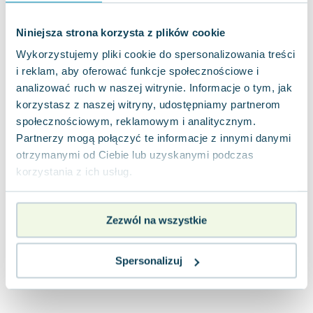
Joseph Murphy
Jan Sztaudynger
Niniejsza strona korzysta z plików cookie
Aleksander Puszkin
Wykorzystujemy pliki cookie do spersonalizowania treści
Oscar Wilde
i reklam, aby oferować funkcje społecznościowe i
Małgorzata Ohme
analizować ruch w naszej witrynie. Informacje o tym, jak
Maddie Ziegler
korzystasz z naszej witryny, udostępniamy partnerom
Leszek Czarnecki
społecznościowym, reklamowym i analitycznym.
Joanna Racewicz
Partnerzy mogą połączyć te informacje z innymi danymi
otrzymanymi od Ciebie lub uzyskanymi podczas
Maria Seweryn
korzystania z ich usług.
Janina Zającówna
Eric Helms
Anna Prus (oprac.)
Zezwól na wszystkie
Nela Mała Reporterka
Agnieszka Maciąg
Spersonalizuj
Barbara Wrzesińska
Terry Pratchett
Virginia Woolf