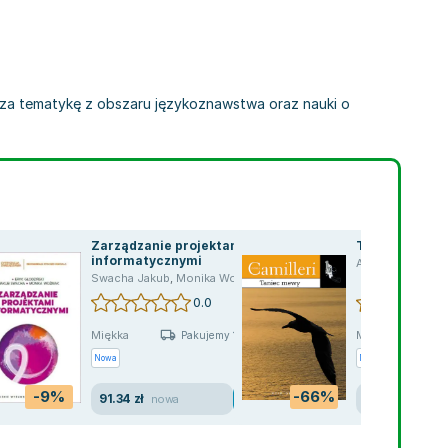
rusza tematykę z obszaru językoznawstwa oraz nauki o
Zarządzanie projektami
Taniec mewy
informatycznymi
Andrea Camilleri
,
Monika Woźniak
Swacha Jakub
,
Monika Woźniak
,
Eryk Głodziński
0.0
Miękka
Miękka
Pakujemy 10.08
Nowa
Nowa
Używana
-9%
-66%
91.34 zł
9.98 zł
nowa
dobry