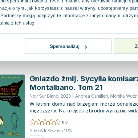
do spersonalizowania treści i reklam, aby oferować funkcje sp
Polskie Wydawnictwo Ekonomiczne
,
2025
|
Swacha 
ormacje o tym, jak korzystasz z naszej witryny, udostępniamy p
Ostatnie dekady przyniosły znaczący rozwój
Partnerzy mogą połączyć te informacje z innymi danymi otrzym
gospodarczy, w dużej mierze dzięki postępowi
nia z ich usług.
informacyjno-komunik...
0.0
Pakujemy 10.08
Miękka
Spersonalizuj
Z
Nowa
Gniazdo żmij. Sycylia komisar
Montalbano. Tom 21
Noir Sur Blanc
,
2023
|
Andrea Camilleri
,
Monika Woźn
W letnim domu nad brzegiem morza odnalezio
mężczyzny. Na miejscu zbrodni wyraźnie wida
morders...
0.0
Pakujemy 11.08
Miękka