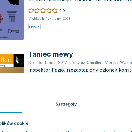
prostą spr...
0.0
Pakujemy 10.08
Miękka
Nowa
Taniec mewy
Noir Sur Blanc
,
2017
|
Andrea Camilleri
,
Monika Woźni
Inspektor Fazio, niezastąpiony członek komisa
niespodziewanie zniknął. Komisarz Montalbano
Fazio...
0.0
Pakujemy 10.08
Miękka
Nowa
Używana
Szczegóły
 plików cookie
Zarządzanie projektami info