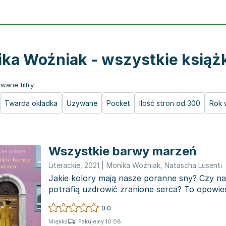
ka Woźniak - wszystkie książ
wane filtry
Twarda okładka
Używane
Pocket
Ilość stron od 300
Rok 
Wszystkie barwy marzeń
Literackie
,
2021
|
Monika Woźniak
,
Natascha Lusenti
Jakie kolory mają nasze poranne sny? Czy naj
potrafią uzdrowić zranione serca? To opowieś
wyobraźni i wd...
0.0
Pakujemy 10.08
Miękka