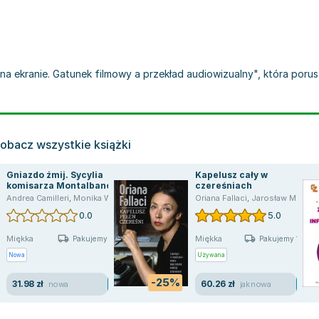
a na ekranie. Gatunek filmowy a przekład audiowizualny", która po
obacz wszystkie książki
Gniazdo żmij. Sycylia
Kapelusz cały w
komisarza Montalbano.
czereśniach
Tom 21
Andrea Camilleri
,
Monika Woźniak
,
Tomasz Lec
Oriana Fallaci
,
Jarosław Mikołajewski
0.0
5.0
Miękka
Miękka
Pakujemy 11.08
Pakujemy 10.08
Nowa
Używana
-25%
31.98 zł
60.26 zł
nowa
jak nowa