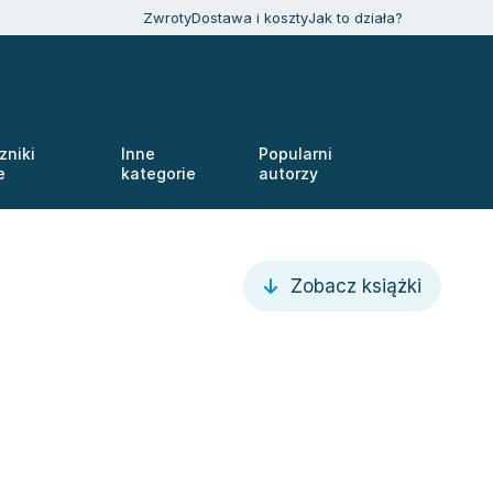
Zwroty
Dostawa i koszty
Jak to działa?
zniki
Inne
Popularni
e
kategorie
autorzy
Zobacz książki