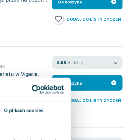
Do koszyka
DODAJ DO LISTY ŻYCZEŃ
dobry
9.98
zł
ak
riatu w Vigacie,
 dowiaduje się, że
Do koszyka
DODAJ DO LISTY ŻYCZEŃ
O plikach cookies
rmatycznymi