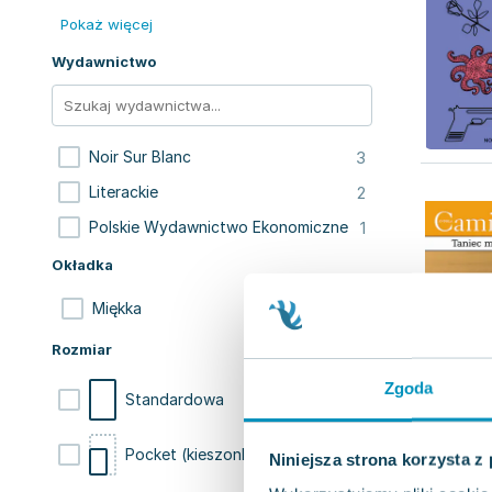
Pokaż więcej
Wydawnictwo
3
Noir Sur Blanc
2
Literackie
1
Polskie Wydawnictwo Ekonomiczne
Okładka
6
Miękka
Rozmiar
Zgoda
5
Standardowa
1
Pocket (kieszonkowa)
Niniejsza strona korzysta z