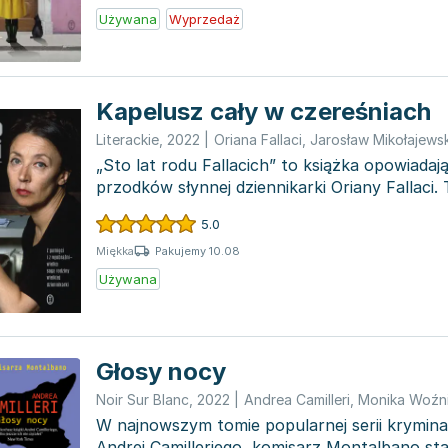
Używana
Wyprzedaż
Kapelusz cały w czereśniach
Literackie
,
2022
|
Oriana Fallaci
,
Jarosław Mikołajewsk
„Sto lat rodu Fallacich” to książka opowiadaj
przodków słynnej dziennikarki Oriany Fallaci
dzieł...
5.0
Pakujemy 10.08
Miękka
Używana
Głosy nocy
Noir Sur Blanc
,
2022
|
Andrea Camilleri
,
Monika Woźn
W najnowszym tomie popularnej serii krymina
Andrei Camilleriego, komisarz Montalbano st