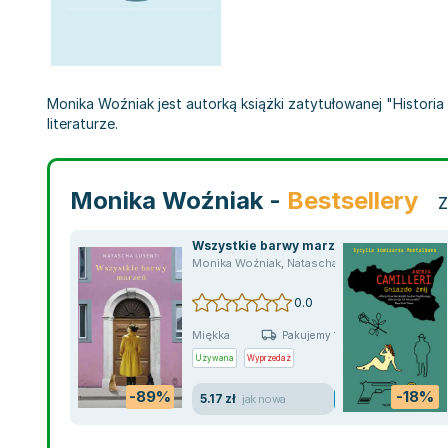
Monika Woźniak jest autorką książki zatytułowanej "Histori
literaturze.
Monika Woźniak -
Bestsellery
Z
Wszystkie barwy marzeń
Monika Woźniak
,
Natascha Lusenti
0.0
Miękka
Pakujemy 10.08
Używana
Wyprzedaż
-89%
-18%
5.17 zł
jak nowa