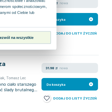
ołecznościowe i analizować
nowa
91.34
zł
Jakub
,
Monika Woźniak
,
Eryk Głodziński
artnerom społecznościowym,
 społeczno-
anymi od Ciebie lub
 technologii
Do koszyka
DODAJ DO LISTY ŻYCZEŃ
ezwól na wszystkie
za
nowa
31.98
zł
iak
,
Tomasz Lec
no ciało starszego
Do koszyka
ć ślady brutalnego
DODAJ DO LISTY ŻYCZEŃ