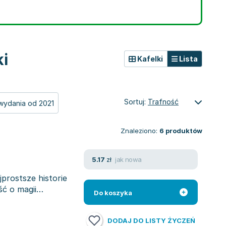
ki
Kafelki
Lista
Sortuj:
Trafność
wydania od 2021
Znaleziono:
6
produktów
jak nowa
5.17
zł
prostsze historie
ć o magii
Do koszyka
DODAJ DO LISTY ŻYCZEŃ