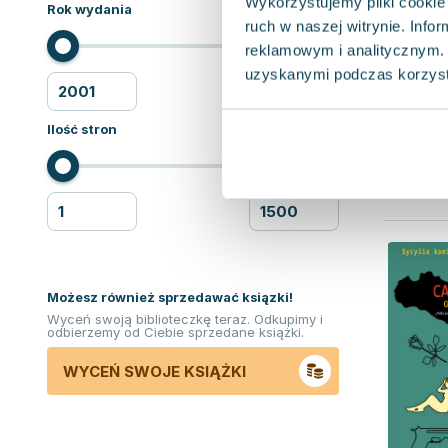
Wykorzystujemy pliki cookie 
Rok wydania
ruch w naszej witrynie. Inf
reklamowym i analitycznym. 
uzyskanymi podczas korzysta
Ilość stron
Możesz również sprzedawać ksiązki!
Wyceń swoją biblioteczkę teraz. Odkupimy i
odbierzemy od Ciebie sprzedane książki.
WYCEŃ SWOJE KSIĄŻKI