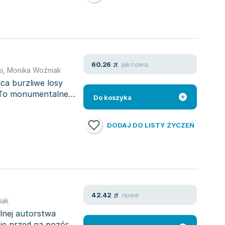
jak nowa
60.26
zł
i
,
Monika Woźniak
ąca burzliwe losy
. To monumentalne
Do koszyka
DODAJ DO LISTY ŻYCZEŃ
nowa
42.42
zł
iak
lnej autorstwa
aje przed na pozór