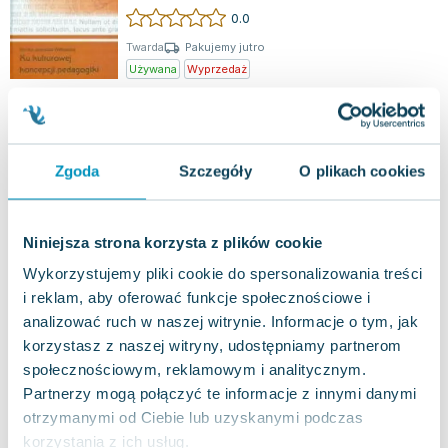
interakcję z kulturą poprzez złożone...
0.0
Twarda
Pakujemy jutro
Używana
Wyprzedaż
jak nowa
9.60
zł
Do koszyka
78.00
zł
taniej o
68.40
zł
Zgoda
Szczegóły
O plikach cookies
Nurty pedagogii
Impuls
,
2011
|
Monika Witkowska
,
Zbigniew Kwieciński
Książka ta, będąca owocem twórczych inspiracji,
Niniejsza strona korzysta z plików cookie
rozpoczyna się esejem Zbigniewa Kwiecińskiego,
który bada współczesne nurty pedago...
Wykorzystujemy pliki cookie do spersonalizowania treści
0.0
i reklam, aby oferować funkcje społecznościowe i
Twarda
Pakujemy jutro
analizować ruch w naszej witrynie. Informacje o tym, jak
Używana
korzystasz z naszej witryny, udostępniamy partnerom
społecznościowym, reklamowym i analitycznym.
dobry
27.11
zł
Do koszyka
Partnerzy mogą połączyć te informacje z innymi danymi
54.00
zł
taniej o
26.89
zł
otrzymanymi od Ciebie lub uzyskanymi podczas
Przechwytywanie tekstów. Powidoki
korzystania z ich usług.