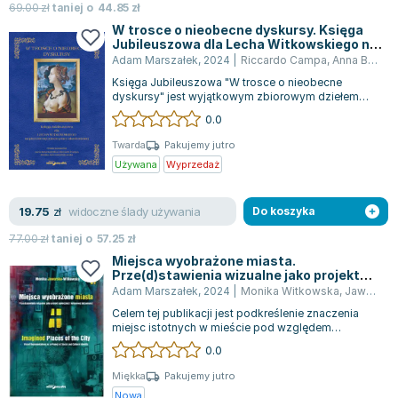
Lorraine Warren
69.00
zł
taniej o
44.85
zł
W trosce o nieobecne dyskursy. Księga
Ajahn Brahm
Jubileuszowa dla Lecha Witkowskiego na
Lucinda Riley
pięćdziesięciolecie pra
Adam Marszałek
,
2024
|
Riccardo Campa
,
Anna Babicka-Wirkus
Jacek Walkiewicz
Księga Jubileuszowa "W trosce o nieobecne
dyskursy" jest wyjątkowym zbiorowym dziełem
przygotowanym pod redakcją Anny Babickiej-Wi...
0.0
Twarda
Pakujemy jutro
Używana
Wyprzedaż
widoczne ślady używania
19.75
zł
Do koszyka
77.00
zł
taniej o
57.25
zł
Miejsca wyobrażone miasta.
Prze(d)stawienia wizualne jako projekt
społecznej i kulturowej tożsamości
Adam Marszałek
,
2024
|
Monika Witkowska
,
Jaworska-Witkowska Monika
Celem tej publikacji jest podkreślenie znaczenia
miejsc istotnych w mieście pod względem
poznawczym, artystycznym i animacyjnym, z...
0.0
Miękka
Pakujemy jutro
Nowa