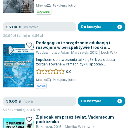
Zygmunt Freud
Miękka
Pakujemy jutro
Używana
Agata Passent
Michel Moran
jak nowa
35.04
zł
Do koszyka
Maciej Orłoś
Jo Nesbo
39.90
zł
taniej o
4.86
zł
Pedagogika i zarządzanie edukacją i
Katarzyna Miller
rozwojem w perspektywie troski o
Antoine de Saint Exupery
uniwersytet i kulturę humanistyczną
Wydawnictwo Adam Marszałek
,
2012
|
Lech Witkowski
Lew Tołstoj
Impulsem do stworzenia tej książki była debata
zorganizowana w ramach cyklu spotkań
Mark Twain
roboczych, które mają na celu ustanowienie tra...
0.0
Marcin Meller
Paulina Młynarska
Miękka
Pakujemy jutro
Nowa
ks. Piotr Pawlukiewicz
Jarosław Sokołowski
nowa
56.00
zł
Do koszyka
Piotr Latocha
Michael Scott
59.51
zł
taniej o
3.51
zł
Z plecakiem przez świat. Vademecum
Piotr Semka
podróżnika
Jarosław Iwaszkiewicz
Bezdroża
,
2015
|
Monika Witkowska