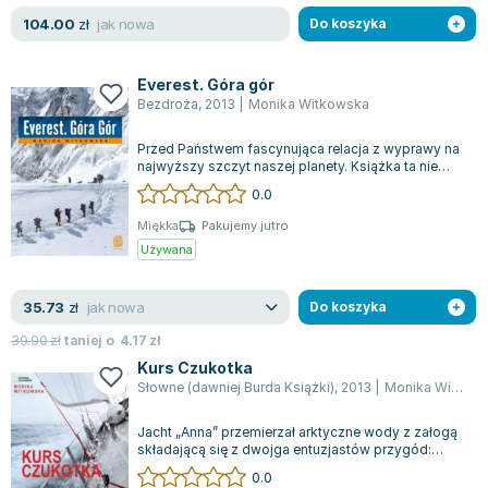
Książki: Psychologia, motywacja
Nauki historyczne - książki
Dan Brown
jak nowa
104.00
zł
Do koszyka
Książki o naukach politycznych dla studentów
Bolesław Prus
Książki do nauk przyrodniczych dla studentów
Clive Cussler
Everest. Góra gór
Książki do nauk społecznych dla studentów
Wanda Chotomska
Bezdroża
,
2013
|
Monika Witkowska
Książki do nauk ścisłych dla studentów
Józef Ignacy Kraszewski
Prawo - książki dla studentów
Clive Staples Lewis
Przed Państwem fascynująca relacja z wyprawy na
najwyższy szczyt naszej planety. Książka ta nie
Technologia żywności - książki
Martyna Wojciechowska
ogranicza się jedynie do opisywani...
0.0
Zarządzanie i marketing - książki
Melissa De la Cruz
Nauka języków obcych - książki
Blanka Lipińska
Miękka
Pakujemy jutro
Używana
Podręczniki dla nauczycieli - metodyka
Jaś Kapela
Repetytoria, testy i materiały pomocnicze
Agatha Christie
jak nowa
35.73
zł
Do koszyka
Witold Gadowski
Jan Pietrzak
39.90
zł
taniej o
4.17
zł
Kurs Czukotka
Marcin Kowalczyk
Słowne (dawniej Burda Książki)
,
2013
|
Monika Witkowska
Piotr Zychowicz
Joanna Jabłczyńska
Jacht „Anna” przemierzał arktyczne wody z załogą
składającą się z dwojga entuzjastów przygód:
Piotr Kościelny
Polki i Szweda. W ciągu trzech miesi...
0.0
Jan Piński