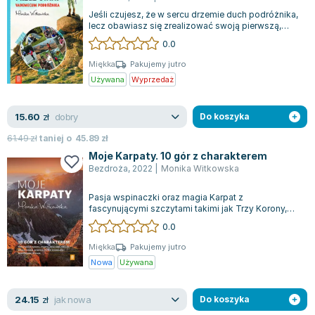
Joseph Murphy
Jeśli czujesz, że w sercu drzemie duch podróżnika,
lecz obawiasz się zrealizować swoją pierwszą,
Jan Sztaudynger
samodzielną wyprawę, ta książka j...
0.0
Aleksander Puszkin
Oscar Wilde
Miękka
Pakujemy jutro
Używana
Wyprzedaż
Małgorzata Ohme
Maddie Ziegler
dobry
15.60
zł
Do koszyka
Leszek Czarnecki
Joanna Racewicz
61.49
zł
taniej o
45.89
zł
Moje Karpaty. 10 gór z charakterem
Maria Seweryn
Bezdroża
,
2022
|
Monika Witkowska
Janina Zającówna
Eric Helms
Pasja wspinaczki oraz magia Karpat z
fascynującymi szczytami takimi jak Trzy Korony,
Anna Prus (oprac.)
Tarnica, czy Gerlach, to istotny element marz...
0.0
Nela Mała Reporterka
Agnieszka Maciąg
Miękka
Pakujemy jutro
Nowa
Używana
Barbara Wrzesińska
Terry Pratchett
jak nowa
24.15
zł
Do koszyka
Virginia Woolf