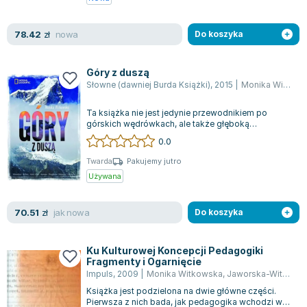
nowa
78.42
zł
Do koszyka
Góry z duszą
Słowne (dawniej Burda Książki)
,
2015
|
Monika Witkowska
Ta książka nie jest jedynie przewodnikiem po
górskich wędrówkach, ale także głęboką
eksploracją ich unikalnych charakterów. Każda...
0.0
Twarda
Pakujemy jutro
Używana
jak nowa
70.51
zł
Do koszyka
Ku Kulturowej Koncepcji Pedagogiki
Fragmenty i Ogarnięcie
Impuls
,
2009
|
Monika Witkowska
,
Jaworska-Witkowska Monika
Książka jest podzielona na dwie główne części.
Pierwsza z nich bada, jak pedagogika wchodzi w