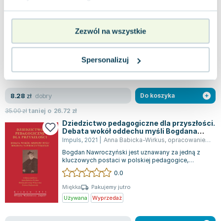
czytania
Apple
,
2016
|
Monika Witkowska
,
Jaworska-Witkowska Monika
Książka "Przechwytywanie tekstów. Powidoki
Zezwól na wszystkie
czytania" skupia się na zjawisku różnorodności
oraz możliwościach i unikalności czytani...
0.0
Brak danych
Pakujemy jutro
Spersonalizuj
Używana
Wyprzedaż
dobry
8.28
zł
Do koszyka
35.00
zł
taniej o
26.72
zł
Dziedzictwo pedagogiczne dla przyszłości.
Debata wokół oddechu myśli Bogdana
Nawroczyńskiego
Impuls
,
2021
|
Anna Babicka-Wirkus
,
opracowanie zbiorowe
Bogdan Nawroczyński jest uznawany za jedną z
kluczowych postaci w polskiej pedagogice,
należącą do tak zwanego Wielkiego Pokolenia...
0.0
Miękka
Pakujemy jutro
Używana
Wyprzedaż