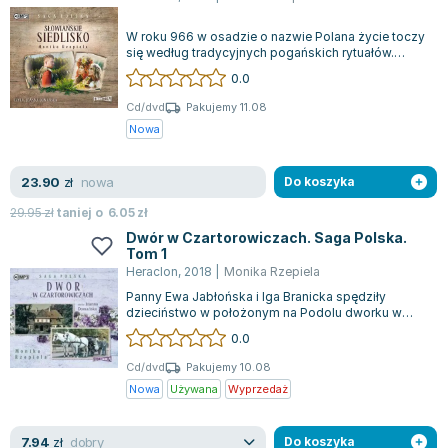
Książki: Psychologia, motywacja
Nauki historyczne - książki
Dan Brown
Książki o naukach politycznych dla studentów
Bolesław Prus
W roku 966 w osadzie o nazwie Polana życie toczy
Książki do nauk przyrodniczych dla studentów
Clive Cussler
się według tradycyjnych pogańskich rytuałów.
Matka Ziemia zapewnia ludziom jedzen...
0.0
Książki do nauk społecznych dla studentów
Wanda Chotomska
Książki do nauk ścisłych dla studentów
Józef Ignacy Kraszewski
Cd/dvd
Pakujemy 11.08
Nowa
Prawo - książki dla studentów
Clive Staples Lewis
Technologia żywności - książki
Martyna Wojciechowska
nowa
23.90
Zarządzanie i marketing - książki
Melissa De la Cruz
zł
Do koszyka
Nauka języków obcych - książki
Blanka Lipińska
29.95
zł
taniej o
6.05
zł
Podręczniki dla nauczycieli - metodyka
Jaś Kapela
Dwór w Czartorowiczach. Saga Polska.
Tom 1
Repetytoria, testy i materiały pomocnicze
Agatha Christie
Heraclon
,
2018
|
Monika Rzepiela
Witold Gadowski
Panny Ewa Jabłońska i Iga Branicka spędziły
Jan Pietrzak
dzieciństwo w położonym na Podolu dworku w
Czartorowiczach, który od pokoleń jest włas...
0.0
Marcin Kowalczyk
Piotr Zychowicz
Cd/dvd
Pakujemy 10.08
Nowa
Używana
Wyprzedaż
Joanna Jabłczyńska
Piotr Kościelny
dobry
7.94
Jan Piński
zł
Do koszyka