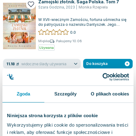
Zamojski złotnik. Saga Polska. Tom 7
Szara Godzina
,
2023
|
Monika Rzepiela
W XVII-wiecznym Zamościu, fortuna uśmiecha się
do patrycjusza o nazwisku Dantyszek. Jego
pracownię złotniczą odwiedzają wpływowi m...
0.0
Miękka
Pakujemy 10.08
Używana
widoczne ślady używania
11.18
zł
Do koszyka
42.00
zł
taniej o
30.82
zł
Szlacheckie gniazdo. Ogień buntu. Saga
Polska
Szara Godzina
,
2020
|
Monika Rzepiela
Zgoda
Szczegóły
O plikach cookies
Marysia Konopka, która oczekuje dziecka, zostaje
opuszczona przez dziedzica z Pawłówki i w
desperacji decyduje się na dramatyczny...
0.0
Niniejsza strona korzysta z plików cookie
Miękka
Pakujemy 10.08
Wykorzystujemy pliki cookie do spersonalizowania treści
Używana
i reklam, aby oferować funkcje społecznościowe i