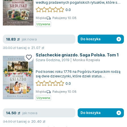
Lorraine Warren
według pradawnych pogańskich rytuałów, które są
głęboko zakorzenione w codziennoś...
0.0
Ajahn Brahm
Lucinda Riley
Miękka
Pakujemy 10.08
Używana
Jacek Walkiewicz
jak nowa
18.83
zł
Do koszyka
39.90
zł
taniej o
21.07
zł
Szlacheckie gniazdo. Saga Polska. Tom 1
Szara Godzina
,
2019
|
Monika Rzepiela
Pod koniec roku 1776 na Pogórzu Karpackim rodzą
się dwie dziewczynki, które dzieli status
majątkowy, ale łączą więzy mlecznego pok...
0.0
Miękka
Pakujemy 10.08
Używana
jak nowa
14.50
zł
Do koszyka
34.90
zł
taniej o
20.40
zł