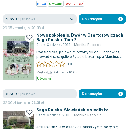
Nowa
Używana
Wyprzedaż
Joseph Murphy
Jan Sztaudynger
jak nowa
9.62
Aleksander Puszkin
zł
Do koszyka
Oscar Wilde
29.95
zł
taniej o
20.33
zł
Małgorzata Ohme
Nowe pokolenie. Dwór w Czartorowiczach.
Saga Polska. Tom 2
Maddie Ziegler
Szara Godzina
,
2018
|
Monika Rzepiela
Leszek Czarnecki
Ewa Sasicka, po swoim przybyciu do Olechowicz,
Joanna Racewicz
prowadzi szczęśliwe życie u boku męża Marcina.
Szybko adaptuje się do roli żony dzi...
0.0
Maria Seweryn
Janina Zającówna
Miękka
Pakujemy 10.08
Używana
Eric Helms
Anna Prus (oprac.)
jak nowa
6.59
Nela Mała Reporterka
zł
Do koszyka
Agnieszka Maciąg
32.90
zł
taniej o
26.31
zł
Barbara Wrzesińska
Saga Polska. Słowiańskie siedlisko
Szara Godzina
,
2018
|
Monika Rzepiela
Terry Pratchett
Virginia Woolf
Jest rok 966, a w osadzie Polana życie toczy się