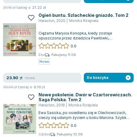
Zygmunt Freud
29.16
zł
taniej o
21.22
zł
Agata Passent
Ogień buntu. Szlacheckie gniazdo. Tom 2
Heraclon
,
2020
|
Monika Rzepiela
Michel Moran
Maciej Orłoś
Ciężarna Marysia Konopka, kiedy zostaje
Jo Nesbo
opuszczona przez dziedzica Pawłówki,
postanawia zakończyć swoje życie. Jednak
0.0
Katarzyna Miller
niespodziewa...
Antoine de Saint Exupery
Etui
Pakujemy 11.08
Nowa
Lew Tołstoj
Mark Twain
nowa
23.90
Marcin Meller
zł
Do koszyka
Paulina Młynarska
30.06
zł
taniej o
6.16
zł
ks. Piotr Pawlukiewicz
Nowe pokolenie. Dwór w Czartorowiczach.
Saga Polska. Tom 2
Jarosław Sokołowski
Heraclon
,
2018
|
Monika Rzepiela
Piotr Latocha
Ewa Sasicka, po osiedleniu się w Olechowiczach,
Michael Scott
cieszy się udanym życiem u boku Marcina. Szybko
przystosowuje się do roli żony dzi...
0.0
Piotr Semka
Jarosław Iwaszkiewicz
Cd/dvd
Pakujemy 10.08