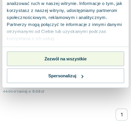
analizować ruch w naszej witrynie. Informacje o tym, jak
jak nowa
29.94
zł
Do koszyka
korzystasz z naszej witryny, udostępniamy partnerom
45.00
zł
taniej o
15.06
zł
społecznościowym, reklamowym i analitycznym.
Zamojski złotnik. Saga Polska
Partnerzy mogą połączyć te informacje z innymi danymi
Storybox
,
2023
|
Monika Rzepiela
otrzymanymi od Ciebie lub uzyskanymi podczas
korzystania z ich usług.
W XVII-wiecznym Zamościu los sprzyja
Dantyszkowi, zamojskiemu patrycjuszowi. Jego
pracownia złotnicza przyciąga uwagę
0.0
znamienitych...
Zezwól na wszystkie
Etui kartonowe
Pakujemy 11.08
Nowa
Spersonalizuj
nowa
35.82
zł
Do koszyka
44.90
zł
taniej o
9.08
zł