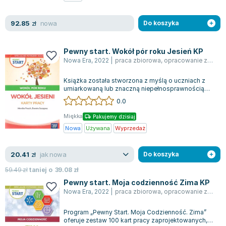
Zygmunt Freud
nowa
92.85
Agata Passent
zł
Do koszyka
Michel Moran
Maciej Orłoś
Pewny start. Wokół pór roku Jesień KP
Nowa Era
,
2022
|
praca zbiorowa
,
opracowanie zbiorowe
Jo Nesbo
Katarzyna Miller
Książka została stworzona z myślą o uczniach z
Antoine de Saint Exupery
umiarkowaną lub znaczną niepełnosprawnością
intelektualną. Zawiera ona karty pracy,...
0.0
Lew Tołstoj
Mark Twain
Miękka
Pakujemy dzisiaj
Marcin Meller
Nowa
Używana
Wyprzedaż
Paulina Młynarska
jak nowa
20.41
ks. Piotr Pawlukiewicz
zł
Do koszyka
Jarosław Sokołowski
59.49
zł
taniej o
39.08
zł
Piotr Latocha
Pewny start. Moja codzienność Zima KP
Nowa Era
,
2022
|
praca zbiorowa
,
opracowanie zbiorowe
Michael Scott
Piotr Semka
Program „Pewny Start. Moja Codzienność. Zima”
Jarosław Iwaszkiewicz
oferuje zestaw 100 kart pracy zaprojektowanych,