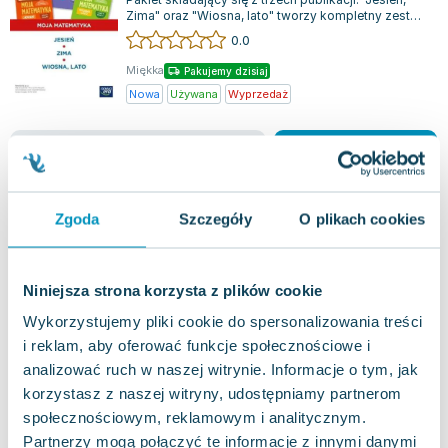
Zima" oraz "Wiosna, lato" tworzy kompletny zestaw
kart pracy, który doskonale...
0.0
Miękka
Pakujemy dzisiaj
Nowa
Używana
Wyprzedaż
jak nowa
82.69
zł
Do koszyka
240.82
zł
taniej o
158.13
zł
Pewny start. Wokół pór roku Zima KP
Zgoda
Szczegóły
O plikach cookies
Nowa Era
,
2022
|
praca zbiorowa
,
opracowanie zbiorowe
Publikacja jest skierowana do uczniów z
umiarkowaną lub znaczną niepełnosprawnością
Niniejsza strona korzysta z plików cookie
intelektualną. Zawarte w niej karty pracy stym...
0.0
Wykorzystujemy pliki cookie do spersonalizowania treści
Miękka
Pakujemy 10.08
i reklam, aby oferować funkcje społecznościowe i
Nowa
analizować ruch w naszej witrynie. Informacje o tym, jak
korzystasz z naszej witryny, udostępniamy partnerom
nowa
65.13
zł
Do koszyka
społecznościowym, reklamowym i analitycznym.
Partnerzy mogą połączyć te informacje z innymi danymi