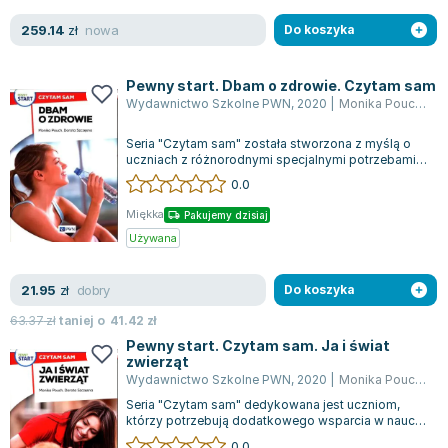
nowa
259.14
zł
Do koszyka
Pewny start. Dbam o zdrowie. Czytam sam
Wydawnictwo Szkolne PWN
,
2020
|
Monika Pouch
,
Szc
Seria "Czytam sam" została stworzona z myślą o
uczniach z różnorodnymi specjalnymi potrzebami
edukacyjnymi. Znajduje zastosowanie...
0.0
Miękka
Pakujemy dzisiaj
Używana
dobry
21.95
zł
Do koszyka
63.37
zł
taniej o
41.42
zł
Pewny start. Czytam sam. Ja i świat
zwierząt
Wydawnictwo Szkolne PWN
,
2020
|
Monika Pouch
,
Szc
Seria "Czytam sam" dedykowana jest uczniom,
którzy potrzebują dodatkowego wsparcia w nauce.
Jest szczególnie przydatna w pracy z d...
0.0