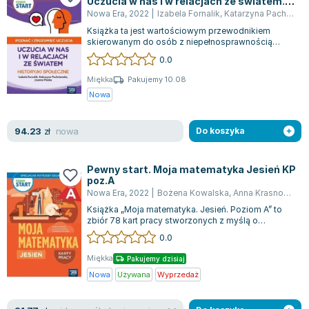
Uczucia w nas i w relacjach ze światem.
Lorraine Warren
Historyjki społeczne
Nowa Era
,
2022
|
Izabela Fornalik
,
Katarzyna Pachniewska
Ajahn Brahm
Książka ta jest wartościowym przewodnikiem
Lucinda Riley
skierowanym do osób z niepełnosprawnością
intelektualną oraz tych znajdujących się w sp...
0.0
Jacek Walkiewicz
Miękka
Pakujemy 10.08
Nowa
nowa
94.23
zł
Do koszyka
Pewny start. Moja matematyka Jesień KP
poz.A
Nowa Era
,
2022
|
Bożena Kowalska
,
Anna Krasnodębska
Książka „Moja matematyka. Jesień. Poziom A” to
zbiór 78 kart pracy stworzonych z myślą o
uczniach z różnymi potrzebami edukacyjnym...
0.0
Miękka
Pakujemy dzisiaj
Nowa
Używana
Wyprzedaż