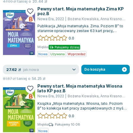
Książki: Psychologia, motywacja
Nauki historyczne - książki
Dan Brown
47.00
zł
taniej o
20.44
zł
Książki o naukach politycznych dla studentów
Bolesław Prus
Pewny start. Moja matematyka Zima KP
poz.B
Książki do nauk przyrodniczych dla studentów
Clive Cussler
Nowa Era
,
2022
|
Bożena Kowalska
,
Anna Krasnodębska
Książki do nauk społecznych dla studentów
Wanda Chotomska
Publikacja „Moja matematyka. Zima. Poziom B” to
Książki do nauk ścisłych dla studentów
Józef Ignacy Kraszewski
starannie opracowany zestaw 63 kart pracy,
skierowany do uczniów ze specjalnymi po...
0.0
Prawo - książki dla studentów
Clive Staples Lewis
Technologia żywności - książki
Martyna Wojciechowska
Miękka
Pakujemy dzisiaj
Zarządzanie i marketing - książki
Melissa De la Cruz
Nowa
Używana
Wyprzedaż
Nauka języków obcych - książki
Blanka Lipińska
jak nowa
27.62
Podręczniki dla nauczycieli - metodyka
Jaś Kapela
zł
Do koszyka
Repetytoria, testy i materiały pomocnicze
Agatha Christie
81.87
zł
taniej o
54.25
zł
Witold Gadowski
Pewny start. Moja matematyka Wiosna
lato KP poz.B
Jan Pietrzak
Nowa Era
,
2022
|
Bożena Kowalska
,
Anna Krasnodębska
Marcin Kowalczyk
Książka „Moja matematyka. Wiosna, lato. Poziom
Piotr Zychowicz
B” to kolekcja kart pracy zaprojektowanych z myślą
o uczniach mających specjalne po...
0.0
Joanna Jabłczyńska
Piotr Kościelny
Miękka
Pakujemy 10.08
Nowa
Jan Piński