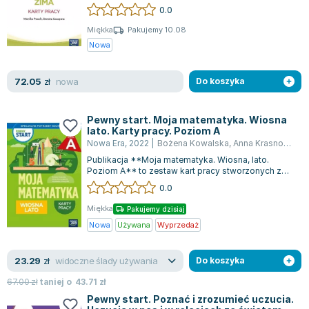
by wspierać rozwój poznawczy i umiej...
0.0
Joseph Murphy
Jan Sztaudynger
Miękka
Pakujemy 10.08
Nowa
Aleksander Puszkin
Oscar Wilde
nowa
72.05
Małgorzata Ohme
zł
Do koszyka
Maddie Ziegler
Leszek Czarnecki
Pewny start. Moja matematyka. Wiosna
lato. Karty pracy. Poziom A
Joanna Racewicz
Nowa Era
,
2022
|
Bożena Kowalska
,
Anna Krasnodębska
Maria Seweryn
Publikacja **Moja matematyka. Wiosna, lato.
Janina Zającówna
Poziom A** to zestaw kart pracy stworzonych z
myślą o uczniach ze specjalnymi potrzeba...
0.0
Eric Helms
Anna Prus (oprac.)
Miękka
Pakujemy dzisiaj
Nela Mała Reporterka
Nowa
Używana
Wyprzedaż
Agnieszka Maciąg
widoczne ślady używania
23.29
Barbara Wrzesińska
zł
Do koszyka
Terry Pratchett
67.00
zł
taniej o
43.71
zł
Virginia Woolf
Pewny start. Poznać i zrozumieć uczucia.