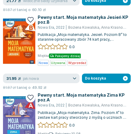
widoczne ślady używania
21.77
zł
Do koszyka
81.87
zł
taniej o
60.10
zł
Pewny start. Moja matematyka Jesień KP
poz.B
Nowa Era
,
2022
|
Bożena Kowalska
,
Anna Krasnodębska
Publikacja „Moja matematyka. Jesień. Poziom B” to
starannie opracowany zbiór 74 kart pracy,
stworzony z myślą o uczniach ze specja...
0.0
Miękka
Pakujemy dzisiaj
Nowa
Używana
Wyprzedaż
jak nowa
31.95
zł
Do koszyka
81.87
zł
taniej o
49.92
zł
Pewny start. Moja matematyka Zima KP
poz.A
Nowa Era
,
2022
|
Bożena Kowalska
,
Anna Krasnodębska
Publikacja „Moja matematyka. Zima. Poziom A” to
zestaw kart pracy stworzony z myślą o uczniach z
indywidualnymi potrzebami edukacy...
0.0
Miękka
Pakujemy 10.08