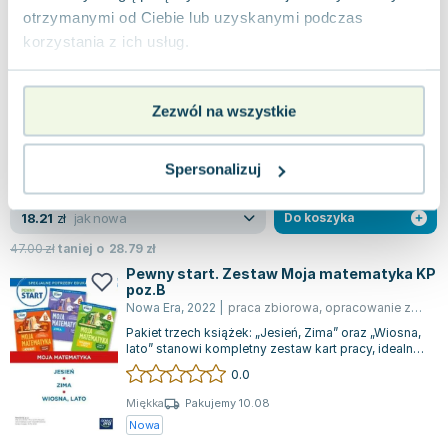
Pewny start. Wokół pór roku. Wokół wiosny,
otrzymanymi od Ciebie lub uzyskanymi podczas
wokół lata. Karty pracy
korzystania z ich usług.
Nowa Era
,
2021
|
praca zbiorowa
,
Monika Pouch
,
Szczę
"Pewny start. Moja codzienność. Zima" to zestaw
kart pracy stworzony z myślą o uczniach z
specjalnymi potrzebami edukacyjnymi, w t...
Zezwól na wszystkie
0.0
Miękka
Pakujemy dzisiaj
Nowa
Używana
Wyprzedaż
Spersonalizuj
jak nowa
18.21
zł
Do koszyka
47.00
zł
taniej o
28.79
zł
Pewny start. Zestaw Moja matematyka KP
poz.B
Nowa Era
,
2022
|
praca zbiorowa
,
opracowanie zbiorowe
Pakiet trzech książek: „Jesień, Zima” oraz „Wiosna,
lato” stanowi kompletny zestaw kart pracy, idealny
do planowania całorocznych...
0.0
Miękka
Pakujemy 10.08
Nowa