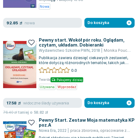
Nowa
nowa
92.85
zł
Do koszyka
Pewny start. Wokół pór roku. Oglądam,
czytam, układam. Dobieranki
Wydawnictwo Szkolne PWN
,
2018
|
Monika Pouch
,
Szc
Publikacja zawiera dziesięć ciekawych zestawień,
które dotyczą różnorodnych tematów, takich jak
las, ogród, sad, łąka, a także zwi...
0.0
Twarda
Pakujemy dzisiaj
Używana
Wyprzedaż
widoczne ślady używania
17.58
zł
Do koszyka
76.40
zł
taniej o
58.82
zł
Pewny Start. Zestaw Moja matematyka KP
poz.A
Nowa Era
,
2022
|
praca zbiorowa
,
opracowanie zbiorowe
Pakiet składający się z trzech publikacji: "Jesień,