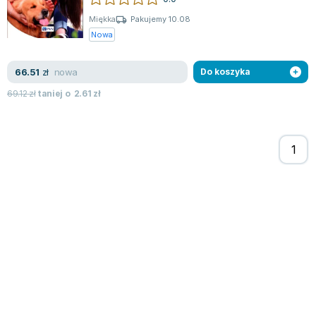
Miękka
Pakujemy 10.08
Nowa
nowa
66.51
zł
Do koszyka
69.12
zł
taniej o
2.61
zł