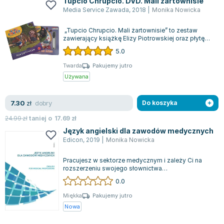
Tupcio Chrupcio. DVD. Mali żartownisie
Joseph Murphy
Media Service Zawada
,
2018
|
Monika Nowicka
Jan Sztaudynger
„Tupcio Chrupcio. Mali żartownisie” to zestaw
Aleksander Puszkin
zawierający książkę Elizy Piotrowskiej oraz płytę
Oscar Wilde
DVD, przedstawiającą perypetie ty...
5.0
Małgorzata Ohme
Twarda
Pakujemy jutro
Maddie Ziegler
Używana
Leszek Czarnecki
Joanna Racewicz
dobry
7.30
zł
Do koszyka
Maria Seweryn
24.99
zł
taniej o
17.69
zł
Janina Zającówna
Język angielski dla zawodów medycznych
Eric Helms
Edicon
,
2019
|
Monika Nowicka
Anna Prus (oprac.)
Pracujesz w sektorze medycznym i zależy Ci na
Nela Mała Reporterka
rozszerzeniu swojego słownictwa
Agnieszka Maciąg
specjalistycznego lub doskonaleniu umiejętności
0.0
języ...
Barbara Wrzesińska
Miękka
Pakujemy jutro
Terry Pratchett
Nowa
Virginia Woolf