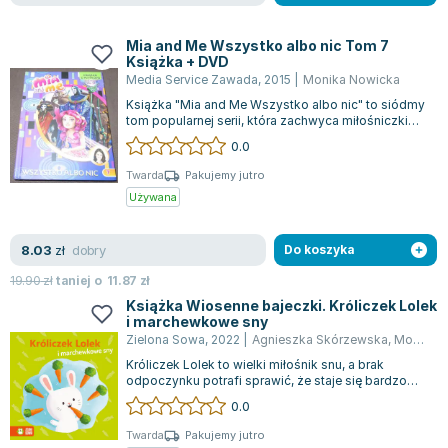
Filologia - książki
Książki dla dzieci 9-12 lat
Stefan Żeromski
Książki filozoficzne
Książki edukacyjne dla dzieci 9-12 lat
Henryk Sienkiewicz
Mia and Me Wszystko albo nic Tom 7
Inne
Literatura dla dzieci 9-12 lat
Juliusz Słowacki
Książka + DVD
Media Service Zawada
,
2015
|
Monika Nowicka
Kulturoznawstwo, antropologia - książki
Poznawanie świata dla dzieci 9-12 lat - książki
Jacek Piekara
Książka "Mia and Me Wszystko albo nic" to siódmy
Książki o naukach politycznych
Książki o zainteresowaniach dla dzieci 9-12 lat
Meg Cabot
tom popularnej serii, która zachwyca miłośniczki
Książki pedagogiczne
Książki dla młodzieży
James Rollins
przygód Mii. Książka ta doskonal...
0.0
Psychologia - książki
Literatura dla młodzieży
Maria Konopnicka
Twarda
Pakujemy jutro
Socjologia - książki
Literatura popularno-naukowa
Paulo Coelho
Używana
Książki: Religie i wyznania
Społeczeństwo i rozwój osobisty - książki
Rick Riordan
Inne
Lektury i pomoce szkolne
John Flanagan
dobry
8.03
zł
Do koszyka
Książki: Buddyzm
Lektury do gimnazjów i szkół średnich
Graham Masterton
19.90
zł
taniej o
11.87
zł
Książki: Chrześcijaństwo
Lektury do szkoły podstawowej
Astrid Lindgren
Książka Wiosenne bajeczki. Króliczek Lolek
Książki: Islam
Szkoły wyższe - książki
Anna Ficner-Ogonowska
i marchewkowe sny
Zielona Sowa
,
2022
|
Agnieszka Skórzewska
,
Monika Suska
Książki: Judaizm
Bibliotekoznawstwo - książki
Federico Moccia
Króliczek Lolek to wielki miłośnik snu, a brak
Książki: Rozwój osobisty
Książki o ekonomii i finansach - szkoły wyższe
Harlan Coben
odpoczynku potrafi sprawić, że staje się bardzo
Inne
Książki do filologii - szkoły wyższe
Katarzyna Michalak
marudny. Czy tym razem uda mu się z...
0.0
Książki: Kariera i sukces
Książki medyczne dla studentów
Daniel Defoe
Twarda
Pakujemy jutro