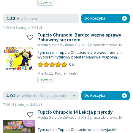
Książki: Psychologia, motywacja
Nauki historyczne - książki
Dan Brown
Używana
Książki o naukach politycznych dla studentów
Bolesław Prus
Książki do nauk przyrodniczych dla studentów
Clive Cussler
jak nowa
4.82
zł
Do koszyka
Książki do nauk społecznych dla studentów
Wanda Chotomska
12.53
zł
taniej o
7.71
zł
Książki do nauk ścisłych dla studentów
Józef Ignacy Kraszewski
Tupcio Chrupcio. Bardzo ważne sprawy
Prawo - książki dla studentów
Clive Staples Lewis
Pobawmy się razem
Media Service Zawada
,
2018
|
praca zbiorowa
,
Monika Nowicka
Technologia żywności - książki
Martyna Wojciechowska
Tym razem Tupcio Chrupcio staje przed trudnym
Zarządzanie i marketing - książki
Melissa De la Cruz
wyborem: tytułowy bohater planował wspólną
Nauka języków obcych - książki
Blanka Lipińska
zabawę ze swoimi przyjaciółmi, jednak nie...
5.0
Podręczniki dla nauczycieli - metodyka
Jaś Kapela
Miękka
Pakujemy jutro
Repetytoria, testy i materiały pomocnicze
Agatha Christie
Używana
Witold Gadowski
Jan Pietrzak
widoczne ślady używania
4.02
zł
Do koszyka
Marcin Kowalczyk
7.96
zł
taniej o
3.94
zł
Piotr Zychowicz
Tupcio Chrupcio 14 Lekcja przyrody
Joanna Jabłczyńska
Media Service Zawada
,
2018
|
praca zbiorowa
,
Monika Nowicka
Piotr Kościelny
Tym razem Tupcio Chrupcio wraz z przyjaciółmi
Jan Piński