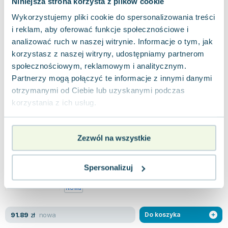
Niniejsza strona korzysta z plików cookie
„Psi Patrol. Bohaterskie Pieski” to wspaniała
Wykorzystujemy pliki cookie do spersonalizowania treści
książka, która zaprasza dzieci do świata pełnego
przygód z ulubionymi postaciami z P...
i reklam, aby oferować funkcje społecznościowe i
0.0
analizować ruch w naszej witrynie. Informacje o tym, jak
Miękka
Pakujemy jutro
korzystasz z naszej witryny, udostępniamy partnerom
Nowa
społecznościowym, reklamowym i analitycznym.
Partnerzy mogą połączyć te informacje z innymi danymi
nowa
19.64
zł
Do koszyka
otrzymanymi od Ciebie lub uzyskanymi podczas
19.99
zł
taniej o
0.35
zł
korzystania z ich usług.
Fryzjerstwo i kosmetyka. Język angielski
zawodowy
Edicon
,
2019
|
Monika Nowicka
Zezwól na wszystkie
Czy pracujesz jako fryzjer czy kosmetyczka, a
może po prostu fascynujesz się tymi dziedzinami?
Jeśli tak, mamy dla Ciebie coś, co...
0.0
Spersonalizuj
Miękka
Pakujemy jutro
Nowa
nowa
91.89
zł
Do koszyka