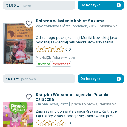
Lorraine Warren
nowa
91.89
zł
Do koszyka
Ajahn Brahm
Lucinda Riley
Położna w świecie kobiet Sukuma
Jacek Walkiewicz
Wydawnictwo Sióstr Loretanek
,
2012
|
Monika Nowicka
Od samego początku misji Moniki Nowickiej jako
położnej i świeckiej misjonarki Stowarzyszenia
Misji Afrykańskich (SMA) w Tanzanii,...
0.0
Miękka
Pakujemy jutro
Używana
Wyprzedaż
jak nowa
16.81
zł
Do koszyka
Książka Wiosenne bajeczki. Pisanki
zajączka
Zielona Sowa
,
2022
|
praca zbiorowa
,
Zielona Sowa
,
Mo
Zapraszamy do świata zająca Krzysia z Kwitnącej
Łąki, który z pasją oddaje się kolorowaniu jajek.
Czy inne zwierzęta są świadome z...
0.0