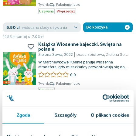
Twarda
Pakujemy jutro
Używana
Wyprzedaż
widoczne ślady używania
5.50
zł
Do koszyka
12.53
zł
taniej o
7.03
zł
Książka Wiosenne bajeczki. Święta na
polanie
Zielona Sowa
,
2022
|
praca zbiorowa
,
Zielona Sowa
,
Mo
W Marchewkowej Krainie panuje wiosenna
atmosfera, gdy mieszkańcy przygotowują się do
nadchodzącej Wielkanocy. Zając Maniek jest po...
0.0
Twarda
Pakujemy jutro
Używana
jak nowa
5.35
zł
Do koszyka
Zgoda
Szczegóły
O plikach cookies
12.53
zł
taniej o
7.18
zł
Rocky i wynalazki. Psi Patrol. Bohaterskie
pieski. Część 4
Media Service Zawada
,
2023
|
Monika Nowicka
,
oprac