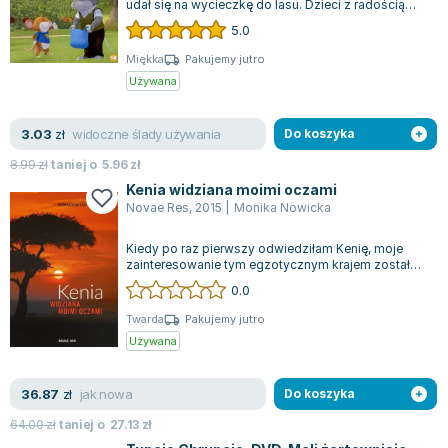
udał się na wycieczkę do lasu. Dzieci z radością
Zygmunt Freud
spędziły poranek na świeżym powietr...
5.0
Agata Passent
Miękka
Pakujemy jutro
Michel Moran
Używana
Maciej Orłoś
Jo Nesbo
widoczne ślady używania
3.03
zł
Do koszyka
Katarzyna Miller
8.99
zł
taniej o
5.96
zł
Antoine de Saint Exupery
Kenia widziana moimi oczami
Lew Tołstoj
Novae Res
,
2015
|
Monika Nowicka
Mark Twain
Kiedy po raz pierwszy odwiedziłam Kenię, moje
Marcin Meller
zainteresowanie tym egzotycznym krajem zostało
Paulina Młynarska
szybko wzbudzone. Kiedy opuszczałam g...
0.0
ks. Piotr Pawlukiewicz
Twarda
Pakujemy jutro
Jarosław Sokołowski
Używana
Piotr Latocha
Michael Scott
jak nowa
36.87
zł
Do koszyka
Piotr Semka
64.00
zł
taniej o
27.13
zł
Jarosław Iwaszkiewicz