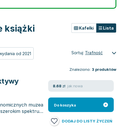
 książki
Kafelki
Lista
Sortuj:
Trafność
wydania od 2021
Znaleziono:
3
produktów
ektywy
jak nowa
8.68
zł
konomicznych muzea
Do koszyka
 o szerokim spektrum
DODAJ DO LISTY ŻYCZEŃ