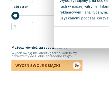
Wykorzystujemy pliki cookie 
ruch w naszej witrynie. Inf
Ilość stron
reklamowym i analitycznym. 
uzyskanymi podczas korzysta
Możesz również sprzedawać ksiązki!
Wyceń swoją biblioteczkę teraz. Odkupimy i
odbierzemy od Ciebie sprzedane książki.
WYCEŃ SWOJE KSIĄŻKI