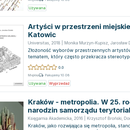
Używana
Artyści w przestrzeni miejskie
Katowic
Universitas
,
2018
|
Monika Murzyn-Kupisz
,
Jarosław 
Złożoność wyborów przestrzennych artystów
tematem, który często przekracza stereoty
bohemie arty...
0.0
Pakujemy 10.08
Miękka
Używana
Wyprzedaż
Kraków - metropolia. W 25. r
narodzin samorządu terytorial
Rzeczypospolitej
Księgarnia Akademicka
,
2016
|
Krzysztof Broński
,
Dom
Kraków, jako rozwijająca się metropolia, stan