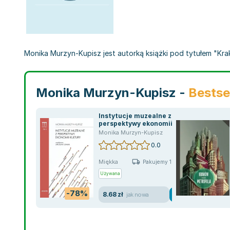
Monika Murzyn-Kupisz jest autorką książki pod tytułem "Krak
Monika Murzyn-Kupisz -
Bestse
Instytucje muzealne z
perspektywy ekonomii
kultury
Monika Murzyn-Kupisz
0.0
Miękka
Pakujemy 10.08
Używana
-78%
8.68 zł
jak nowa