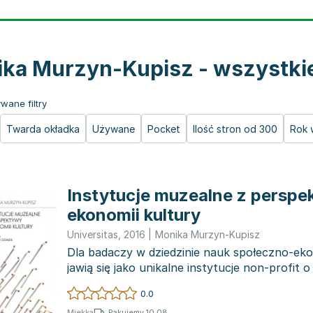
ka Murzyn-Kupisz - wszystkie
wane filtry
Twarda okładka
Używane
Pocket
Ilość stron od 300
Rok 
Instytucje muzealne z persp
ekonomii kultury
Universitas
,
2016
|
Monika Murzyn-Kupisz
Dla badaczy w dziedzinie nauk społeczno-e
jawią się jako unikalne instytucje non-profit
funk...
0.0
Pakujemy 10.08
Miękka