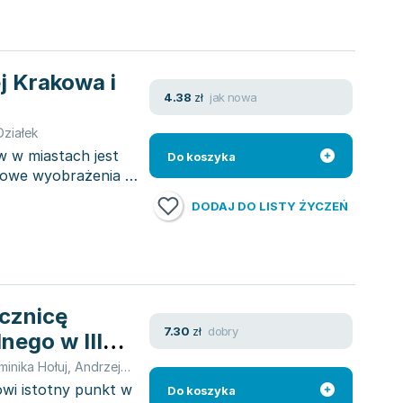
j Krakowa i
jak nowa
4.38
zł
Działek
 w miastach jest
Do koszyka
powe wyobrażenia o
DODAJ DO LISTY ŻYCZEŃ
ocznicę
dobry
7.30
zł
nego w III
inika Hołuj
,
Andrzej Laskowski
,
Piotr Miodunka
,
Monika Murzyn-Kup
owi istotny punkt w
Do koszyka