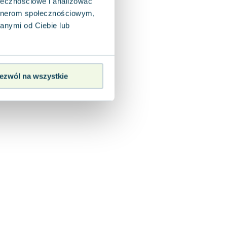
ołecznościowe i analizować
artnerom społecznościowym,
anymi od Ciebie lub
ezwól na wszystkie