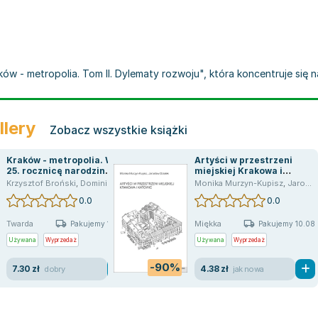
ów - metropolia. Tom II. Dylematy rozwoju", która koncentruje się 
llery
Zobacz wszystkie książki
Kraków - metropolia. W
Artyści w przestrzeni
25. rocznicę narodzin
miejskiej Krakowa i
samorządu terytorialnego
Katowic
Krzysztof Broński
,
Dominika Hołuj
,
Andrzej Laskowski
Monika Murzyn-Kupisz
,
Piotr Miodunka
,
Monika 
,
Jarosław Działek
w III Rzeczypospolitej
0.0
0.0
Twarda
Miękka
Pakujemy 10.08
Pakujemy 10.08
Używana
Wyprzedaż
Używana
Wyprzedaż
-90%
7.30 zł
4.38 zł
dobry
jak nowa