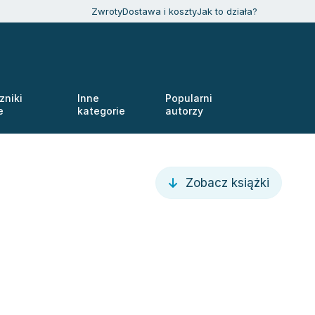
Zwroty
Dostawa i koszty
Jak to działa?
zniki
Inne
Popularni
e
kategorie
autorzy
Zobacz książki