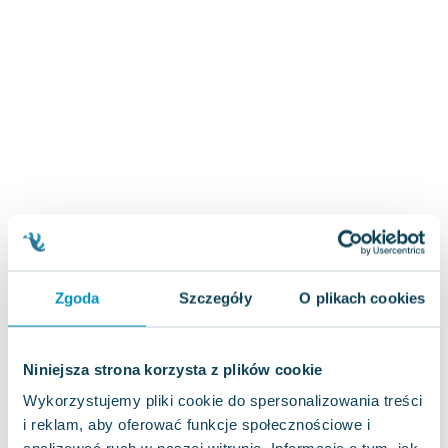
Zygmunt Freud
Agata Passent
Michel Moran
Maciej Orłoś
Jo Nesbo
Katarzyna Miller
Antoine de Saint Exupery
Lew Tołstoj
Mark Twain
Marcin Meller
Paulina Młynarska
Zgoda
Szczegóły
O plikach cookies
ks. Piotr Pawlukiewicz
Jarosław Sokołowski
Piotr Latocha
Niniejsza strona korzysta z plików cookie
Michael Scott
Wykorzystujemy pliki cookie do spersonalizowania treści
Piotr Semka
i reklam, aby oferować funkcje społecznościowe i
Jarosław Iwaszkiewicz