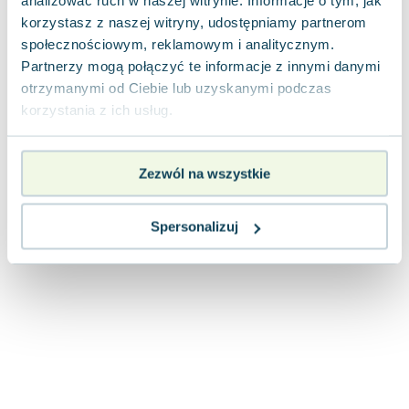
analizować ruch w naszej witrynie. Informacje o tym, jak
Joseph Murphy
korzystasz z naszej witryny, udostępniamy partnerom
Jan Sztaudynger
społecznościowym, reklamowym i analitycznym.
Aleksander Puszkin
Partnerzy mogą połączyć te informacje z innymi danymi
Oscar Wilde
otrzymanymi od Ciebie lub uzyskanymi podczas
Małgorzata Ohme
korzystania z ich usług.
Maddie Ziegler
Leszek Czarnecki
Zezwól na wszystkie
Joanna Racewicz
Maria Seweryn
Spersonalizuj
Janina Zającówna
Eric Helms
Anna Prus (oprac.)
Nela Mała Reporterka
Agnieszka Maciąg
Barbara Wrzesińska
Terry Pratchett
Virginia Woolf