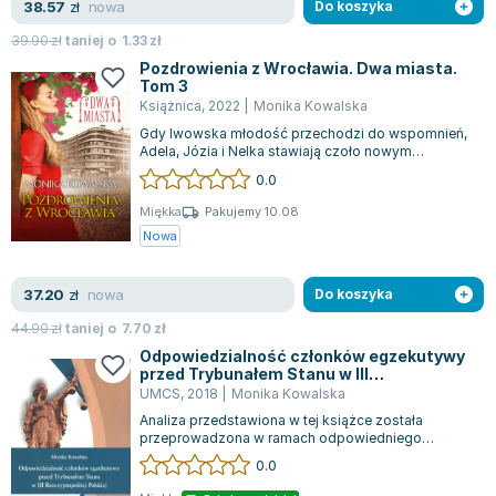
nowa
38.57
zł
Do koszyka
Joseph Murphy
39.90
zł
taniej o
1.33
zł
Jan Sztaudynger
Pozdrowienia z Wrocławia. Dwa miasta.
Aleksander Puszkin
Tom 3
Oscar Wilde
Książnica
,
2022
|
Monika Kowalska
Małgorzata Ohme
Gdy lwowska młodość przechodzi do wspomnień,
Adela, Józia i Nelka stawiają czoło nowym
Maddie Ziegler
wyzwaniom w powojennym Wrocławiu lat 60. Lw...
0.0
Leszek Czarnecki
Miękka
Pakujemy 10.08
Joanna Racewicz
Nowa
Maria Seweryn
Janina Zającówna
nowa
37.20
zł
Do koszyka
Eric Helms
44.90
zł
taniej o
7.70
zł
Anna Prus (oprac.)
Odpowiedzialność członków egzekutywy
Nela Mała Reporterka
przed Trybunałem Stanu w III
Agnieszka Maciąg
Rzeczpospolitej Polskiej
UMCS
,
2018
|
Monika Kowalska
Barbara Wrzesińska
Analiza przedstawiona w tej książce została
przeprowadzona w ramach odpowiedniego
Terry Pratchett
dyskursu teoretycznego i opiera się na uznanych...
0.0
Virginia Woolf