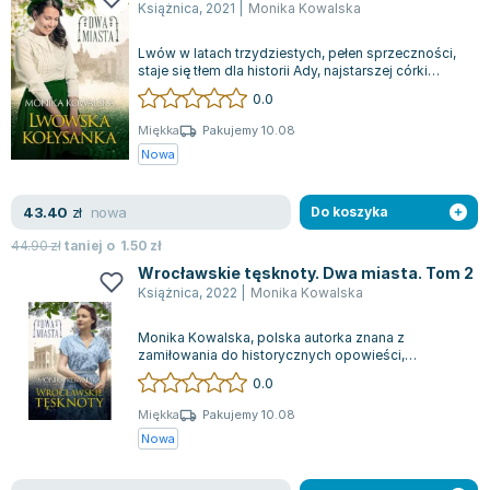
Książnica
,
2021
|
Monika Kowalska
Zygmunt Freud
Agata Passent
Lwów w latach trzydziestych, pełen sprzeczności,
staje się tłem dla historii Ady, najstarszej córki
Michel Moran
zubożałej arystokratki i kolej...
0.0
Maciej Orłoś
Miękka
Pakujemy 10.08
Jo Nesbo
Nowa
Katarzyna Miller
Antoine de Saint Exupery
nowa
43.40
zł
Do koszyka
Lew Tołstoj
44.90
zł
taniej o
1.50
zł
Mark Twain
Wrocławskie tęsknoty. Dwa miasta. Tom 2
Marcin Meller
Książnica
,
2022
|
Monika Kowalska
Paulina Młynarska
ks. Piotr Pawlukiewicz
Monika Kowalska, polska autorka znana z
zamiłowania do historycznych opowieści,
Jarosław Sokołowski
przedstawia kolejny tom swojej czarującej serii. P...
0.0
Piotr Latocha
Miękka
Pakujemy 10.08
Michael Scott
Nowa
Piotr Semka
Jarosław Iwaszkiewicz