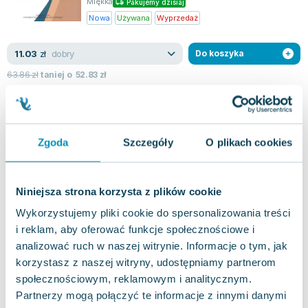
Miękka
Pakujemy dzisiaj
Lorraine Warren
Nowa
Używana
Wyprzedaż
Ajahn Brahm
Lucinda Riley
dobry
11.03
zł
Do koszyka
Jacek Walkiewicz
63.86
zł
taniej o
52.83
zł
Zgoda
Szczegóły
O plikach cookies
Niniejsza strona korzysta z plików cookie
Wykorzystujemy pliki cookie do spersonalizowania treści
i reklam, aby oferować funkcje społecznościowe i
analizować ruch w naszej witrynie. Informacje o tym, jak
korzystasz z naszej witryny, udostępniamy partnerom
społecznościowym, reklamowym i analitycznym.
Partnerzy mogą połączyć te informacje z innymi danymi