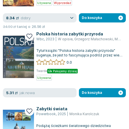
Książki: Psychologia, motywacja
Nauki historyczne - książki
Dan Brown
Używana
Wyprzedaż
Książki o naukach politycznych dla studentów
Bolesław Prus
Książki do nauk przyrodniczych dla studentów
Clive Cussler
dobry
8.34
zł
Do koszyka
Książki do nauk społecznych dla studentów
Wanda Chotomska
34.90
zł
taniej o
26.56
zł
Książki do nauk ścisłych dla studentów
Józef Ignacy Kraszewski
Polska historia zabytki przyroda
Prawo - książki dla studentów
Clive Staples Lewis
Wbc
,
2023
|
W opisie
,
Grzegorz Małachowski
,
Monika Karolczuk
Technologia żywności - książki
Martyna Wojciechowska
Tytuł książki "Polska historia zabytki przyroda"
Zarządzanie i marketing - książki
Melissa De la Cruz
sugeruje, że jest to fascynująca podróż przez wieki,
Nauka języków obcych - książki
Blanka Lipińska
pełna odkryć dotyczących zar...
0.0
Podręczniki dla nauczycieli - metodyka
Jaś Kapela
Twarda
Pakujemy dzisiaj
Repetytoria, testy i materiały pomocnicze
Agatha Christie
Używana
Witold Gadowski
Jan Pietrzak
jak nowa
5.31
zł
Do koszyka
Marcin Kowalczyk
Piotr Zychowicz
Zabytki świata
Joanna Jabłczyńska
Powerbook
,
2025
|
Monika Karolczuk
Piotr Kościelny
Podążaj ścieżkami światowego dziedzictwa
Jan Piński