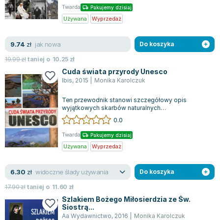
Twarda
Pakujemy dzisiaj
Używana
Wyprzedaż
jak nowa
9.74
zł
Do koszyka
19.99
zł
taniej o
10.25
zł
Cuda świata przyrody Unesco
Ibis
,
2015
|
Monika Karolczuk
Ten przewodnik stanowi szczegółowy opis
wyjątkowych skarbów naturalnych
zakwalifikowanych do Listy UNESCO, które
0.0
zasługują na ochr...
Twarda
Pakujemy dzisiaj
Używana
Wyprzedaż
widoczne ślady używania
6.30
zł
Do koszyka
17.90
zł
taniej o
11.60
zł
Szlakiem Bożego Miłosierdzia ze Św.
Siostrą...
Aa Wydawnictwo
,
2016
|
Monika Karolczuk