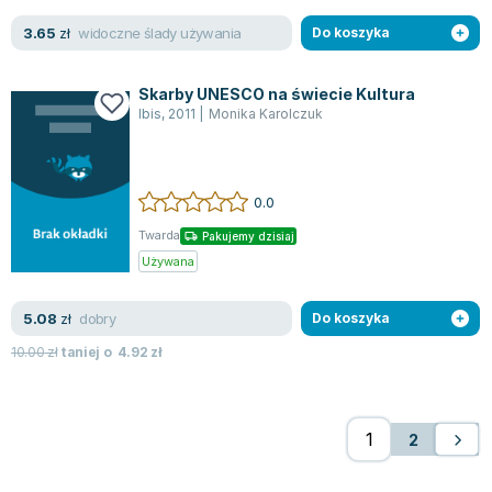
widoczne ślady używania
3.65
zł
Do koszyka
Skarby UNESCO na świecie Kultura
Ibis
,
2011
|
Monika Karolczuk
0.0
Twarda
Pakujemy dzisiaj
Używana
dobry
5.08
zł
Do koszyka
10.00
zł
taniej o
4.92
zł
2