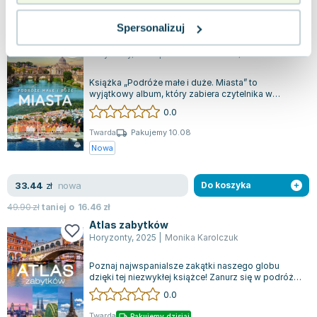
jak nowa
7.98
zł
Do koszyka
29.99
zł
taniej o
22.01
zł
Spersonalizuj
Miasta. Podróże małe i duże
Horyzonty
,
2025
|
Monika Karolczuk
,
Dawid Lasociński
Książka „Podróże małe i duże. Miasta” to
wyjątkowy album, który zabiera czytelnika w
podróż po najpiękniejszych miastach świata. O...
0.0
Twarda
Pakujemy 10.08
Nowa
nowa
33.44
zł
Do koszyka
49.90
zł
taniej o
16.46
zł
Atlas zabytków
Horyzonty
,
2025
|
Monika Karolczuk
Poznaj najwspanialsze zakątki naszego globu
dzięki tej niezwykłej książce! Zanurz się w podróży
po wyjątkowych miejscach Europy, A...
0.0
Twarda
Pakujemy dzisiaj