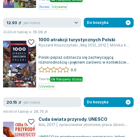
Nowa
Używana
jak nowa
12.93
zł
Do koszyka
31.99
zł
taniej o
19.06
zł
1000 atrakcji turystycznych Polski
Ryszard Kluszczyński , Maj 2012
,
2012
|
Monika Karolczuk
Polski pejzaż odznacza się zachwycającą
różnorodnością i pięknem zarówno w kontekście
kulturowym, jak i przyrodniczym. Wśród najws...
0.0
Twarda
Pakujemy dzisiaj
Używana
jak nowa
20.15
zł
Do koszyka
46.90
zł
taniej o
26.75
zł
Cuda świata przyrody. UNESCO
Ibis
,
2017
|
opracowanie zbiorowe
,
praca zbiorowa
,
Mo
UNESCO to międzynarodowa organizacja, której