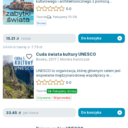
kulturowego i architektonicznego z pomocą
Zygmunt Freud
jedynego w swoim rodzaju przewodnika! Wejdź w
0.0
ś...
Agata Passent
Twarda
Pakujemy 10.08
Michel Moran
Nowa
Maciej Orłoś
Jo Nesbo
nowa
15.21
zł
Do koszyka
Katarzyna Miller
23.00
zł
taniej o
7.79
zł
Antoine de Saint Exupery
Cuda świata kultury UNESCO
Lew Tołstoj
Books
,
2017
|
Monika Karolczuk
Mark Twain
UNESCO to organizacja, której głównym celem jest
Marcin Meller
wspieranie międzynarodowej współpracy w
Paulina Młynarska
dziedzinach takich jak kultura, sztuka i...
0.0
ks. Piotr Pawlukiewicz
Twarda
Pakujemy dzisiaj
Jarosław Sokołowski
Używana
Wyprzedaż
Piotr Latocha
Michael Scott
jak nowa
33.45
zł
Do koszyka
Piotr Semka
Jarosław Iwaszkiewicz