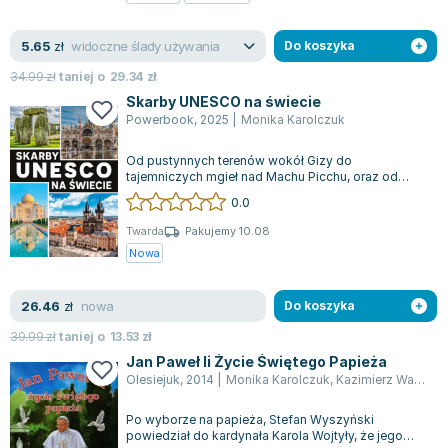
widoczne ślady używania
5.65
zł
Do koszyka
34.99
zł
taniej o
29.34
zł
Skarby UNESCO na świecie
Powerbook
,
2025
|
Monika Karolczuk
Od pustynnych terenów wokół Gizy do
tajemniczych mgieł nad Machu Picchu, oraz od
zagadkowych kamieni w Stonehenge po kolorowe
0.0
budo...
Twarda
Pakujemy 10.08
Nowa
nowa
26.46
zł
Do koszyka
39.99
zł
taniej o
13.53
zł
Jan Paweł Ii Życie Świętego Papieża
Olesiejuk
,
2014
|
Monika Karolczuk
,
Kazimierz Wasilewski (ilustr.)
Po wyborze na papieża, Stefan Wyszyński
powiedział do kardynała Karola Wojtyły, że jego