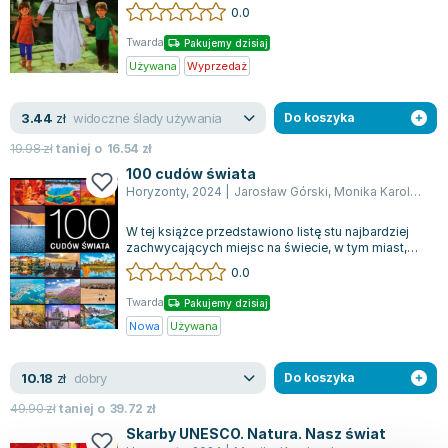
misją będzie wprowadzenie Kościoła w Trzec...
0.0
Twarda
Pakujemy dzisiaj
Używana
Wyprzedaż
widoczne ślady używania
3.44
zł
Do koszyka
19.98
zł
taniej o
16.54
zł
100 cudów świata
Horyzonty
,
2024
|
Jarosław Górski
,
Monika Karolczuk
,
W tej książce przedstawiono listę stu najbardziej
zachwycających miejsc na świecie, w tym miast,
budowli, cudów natury oraz skarbó...
0.0
Twarda
Pakujemy dzisiaj
Nowa
Używana
dobry
10.18
zł
Do koszyka
49.90
zł
taniej o
39.72
zł
Skarby UNESCO. Natura. Nasz świat