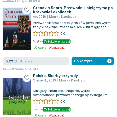
20.90
zł
taniej o
16.69
zł
Cracovia Sacra. Przewodnik pielgrzyma po
Krakowie i okolicach
AA
,
2016
|
Monika Karolczuk
Przewodnik prowadzi czytelników przez niezwykłe
zabytki sakralne i znane miejsca kultu religijnego w
Krakowie i jego okolicach. Ob...
0.0
Miękka
Pakujemy dzisiaj
Używana
Wyprzedaż
jak nowa
5.29
zł
Do koszyka
19.90
zł
taniej o
14.61
zł
Polska. Skarby przyrody
Olesiejuk
,
2016
|
Monika Karolczuk
Niniejszy album prezentuje niezwykłe
różnorodności przyrody naszego ojczystego kraju,
łącząc w sobie znane i te mniej odkryte cuda...
0.0
Twarda
Pakujemy dzisiaj
Używana
Wyprzedaż