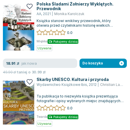
Polska Śladami Żołnierzy Wyklętych.
Przewodnik
AA
,
2021
|
Monika Karolczuk
Książka stanowi wnikliwy przewodnik, który
otwiera przed czytelnikami historię wielkich
bohaterów polskiego podziemia, ujmując ich...
0.0
Miękka
Pakujemy dzisiaj
Używana
jak nowa
18.91
zł
Do koszyka
49.90
zł
taniej o
30.99
zł
Skarby UNESCO. Kultura i przyroda
Wydawnictwo Książkowe Ibis
,
2012
|
Christian Lause
,
M
Ta publikacja to niezwykła książka prezentująca
fotografie i opisy wybranych miejsc znajdujących
się na Liście światowego dziedzic...
0.0
Twarda
Pakujemy dzisiaj
Używana