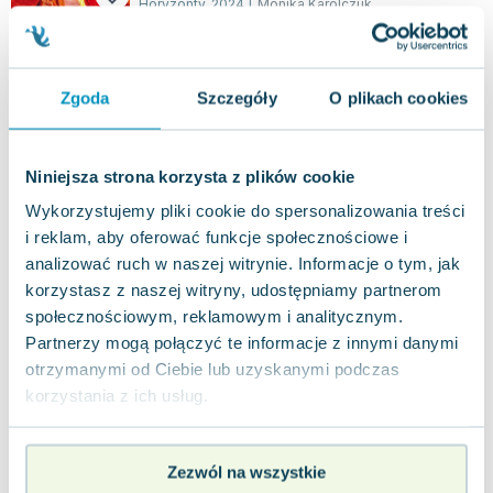
Horyzonty
,
2024
|
Monika Karolczuk
Książka "Nasz świat. Skarby UNESCO. Natura"
stanowi fascynującą eksplorację najbardziej
niezwykłych miejsc na świecie wpisanych na...
0.0
Zgoda
Szczegóły
O plikach cookies
Twarda
Pakujemy dzisiaj
Nowa
Używana
Wyprzedaż
Niniejsza strona korzysta z plików cookie
jak nowa
6.47
zł
Do koszyka
Wykorzystujemy pliki cookie do spersonalizowania treści
i reklam, aby oferować funkcje społecznościowe i
26.90
zł
taniej o
20.43
zł
analizować ruch w naszej witrynie. Informacje o tym, jak
Świat. Cuda natury
korzystasz z naszej witryny, udostępniamy partnerom
Horyzonty
,
2025
|
Monika Karolczuk
społecznościowym, reklamowym i analitycznym.
Album „Cuda natury. Świat” to fascynująca podróż
Partnerzy mogą połączyć te informacje z innymi danymi
po najwspanialszych zakątkach świata, które
otrzymanymi od Ciebie lub uzyskanymi podczas
zachwycają swoją naturalną urodą. Ksi...
0.0
korzystania z ich usług.
Twarda
Pakujemy dzisiaj
Nowa
Używana
Zezwól na wszystkie