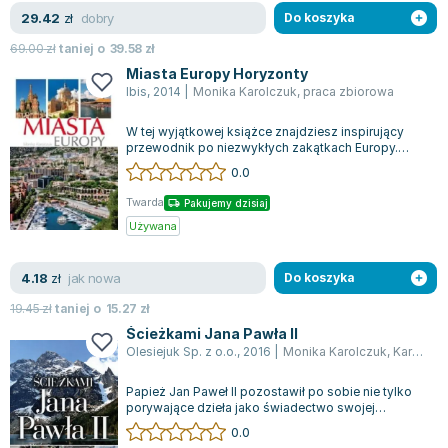
Lorraine Warren
dobry
29.42
zł
Do koszyka
Ajahn Brahm
69.00
zł
taniej o
39.58
zł
Lucinda Riley
Miasta Europy Horyzonty
Jacek Walkiewicz
Ibis
,
2014
|
Monika Karolczuk
,
praca zbiorowa
W tej wyjątkowej książce znajdziesz inspirujący
przewodnik po niezwykłych zakątkach Europy.
Począwszy od imponującej wieży Eiffla...
0.0
Twarda
Pakujemy dzisiaj
Używana
jak nowa
4.18
zł
Do koszyka
19.45
zł
taniej o
15.27
zł
Ścieżkami Jana Pawła II
Olesiejuk Sp. z o.o.
,
2016
|
Monika Karolczuk
,
Karolczuk-Kędzierska Monika
Papież Jan Paweł II pozostawił po sobie nie tylko
porywające dzieła jako świadectwo swojej
głębokiej wiary, ale również miejsca, k...
0.0