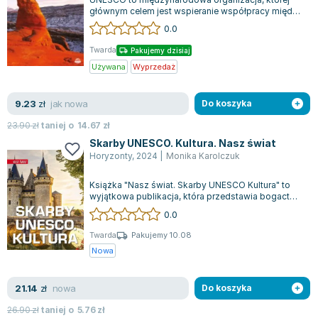
głównym celem jest wspieranie współpracy między
krajami w dziedzinach takich jak kult...
0.0
Twarda
Pakujemy dzisiaj
Używana
Wyprzedaż
jak nowa
9.23
zł
Do koszyka
23.90
zł
taniej o
14.67
zł
Skarby UNESCO. Kultura. Nasz świat
Horyzonty
,
2024
|
Monika Karolczuk
Książka "Nasz świat. Skarby UNESCO Kultura" to
wyjątkowa publikacja, która przedstawia bogactwo
i różnorodność światowego dziedzic...
0.0
Twarda
Pakujemy 10.08
Nowa
nowa
21.14
zł
Do koszyka
26.90
zł
taniej o
5.76
zł