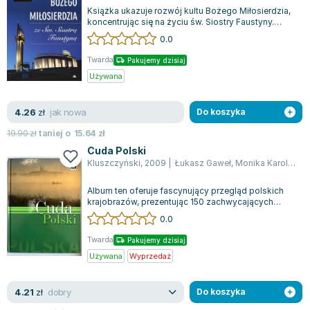
Książka ukazuje rozwój kultu Bożego Miłosierdzia,
koncentrując się na życiu św. Siostry Faustyny.
Historia zaczyna się w Głogowcu...
0.0
Twarda
Pakujemy dzisiaj
Używana
jak nowa
4.26
zł
Do koszyka
19.90
zł
taniej o
15.64
zł
Cuda Polski
Kluszczyński
,
2009
|
Łukasz Gaweł
,
Monika Karolczuk
Album ten oferuje fascynujący przegląd polskich
krajobrazów, prezentując 150 zachwycających
miejsc, które z pewnością pozostaną w...
0.0
Twarda
Pakujemy dzisiaj
Używana
Wyprzedaż
dobry
4.21
zł
Do koszyka