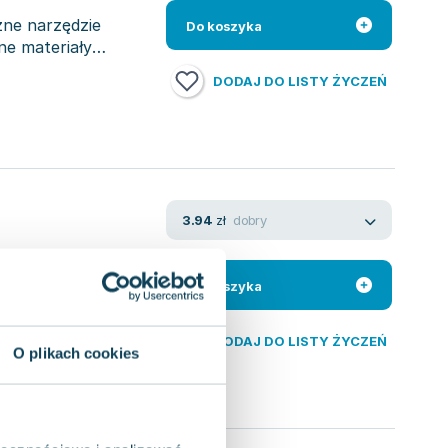
ne narzędzie
Do koszyka
ne materiały
DODAJ DO LISTY ŻYCZEŃ
dobry
3.94
zł
ana do dzieci, które
 i kreatywność w
Do koszyka
DODAJ DO LISTY ŻYCZEŃ
O plikach cookies