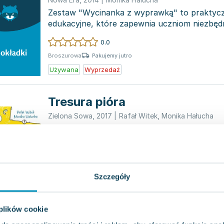
Zestaw "Wycinanka z wyprawką" to praktycz
edukacyjne, które zapewnia uczniom niezbęd
dydaktyczne do wielok...
0.0
Pakujemy jutro
Broszurowa
Używana
Wyprzedaż
Tresura pióra
Zielona Sowa
,
2017
|
Rafał Witek
,
Monika Hałucha
"Tresura pióra" to wyjątkowa książka skierow
pragną rozwinąć swoje umiejętności pisarskie
twor...
0.0
Pakujemy jutro
Miękka
Szczegóły
Używana
 plików cookie