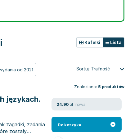
i
Kafelki
Lista
Sortuj:
Trafność
wydania od 2021
Znaleziono:
5
produktów
h językach.
nowa
24.90
zł
ak zagadki, zadania
Do koszyka
óre zostały