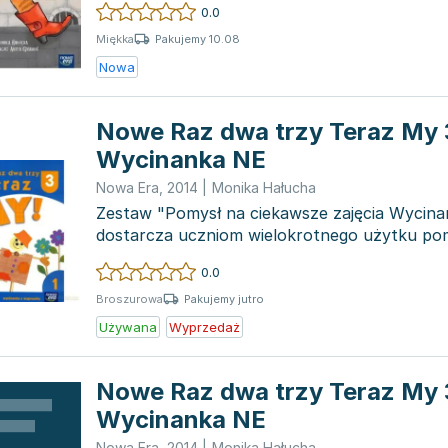
0.0
Pakujemy 10.08
Miękka
Nowa
Nowe Raz dwa trzy Teraz My 
Wycinanka NE
Nowa Era
,
2014
|
Monika Hałucha
Zestaw "Pomysł na ciekawsze zajęcia Wycin
dostarcza uczniom wielokrotnego użytku po
które są niez...
0.0
Pakujemy jutro
Broszurowa
Używana
Wyprzedaż
Nowe Raz dwa trzy Teraz My 
Wycinanka NE
Nowa Era
,
2014
|
Monika Hałucha