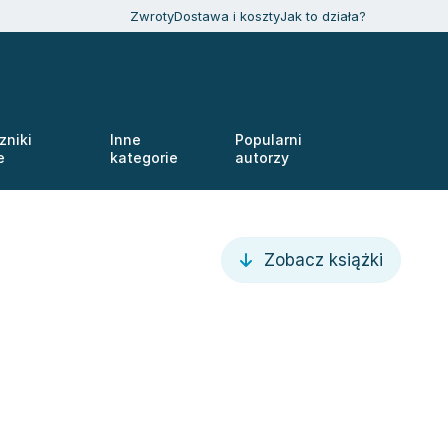
Zwroty
Dostawa i koszty
Jak to działa?
zniki
Inne
Popularni
e
kategorie
autorzy
Zobacz książki