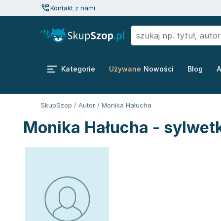
Kontakt z nami
Kategorie
Używane
Nowości
Blog
A
SkupSzop
/
Autor
/
Monika Hałucha
Monika Hałucha - sylwet