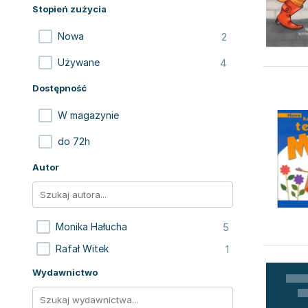
Stopień zużycia
2
Nowa
4
Używane
Dostępność
W magazynie
do 72h
Autor
5
Monika Hałucha
1
Rafał Witek
Wydawnictwo