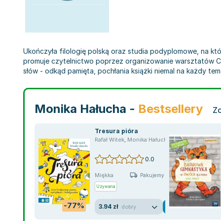
Ukończyła filologię polską oraz studia podyplomowe, na któr
promuje czytelnictwo poprzez organizowanie warsztatów Czyta
słów - odkąd pamięta, pochłania książki niemal na każdy tema
Monika Hałucha -
Bestsellery
Zo
Tresura pióra
Rafał Witek
,
Monika Hałucha
0.0
Miękka
Pakujemy jutro
Używana
-77%
3.94 zł
dobry