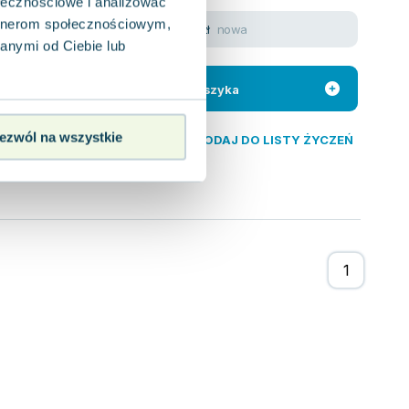
ołecznościowe i analizować
h językach
artnerom społecznościowym,
nowa
15.92
zł
anymi od Ciebie lub
wa propozycja,
 ponad sto
Do koszyka
ezwól na wszystkie
DODAJ DO LISTY ŻYCZEŃ