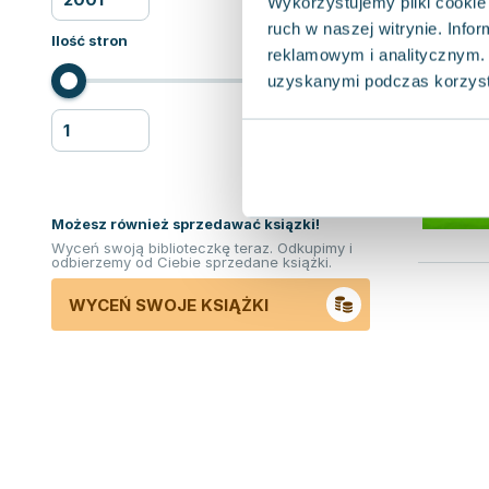
Wykorzystujemy pliki cookie 
ruch w naszej witrynie. Inf
Ilość stron
reklamowym i analitycznym. 
uzyskanymi podczas korzysta
Możesz również sprzedawać ksiązki!
Wyceń swoją biblioteczkę teraz. Odkupimy i
odbierzemy od Ciebie sprzedane książki.
WYCEŃ SWOJE KSIĄŻKI