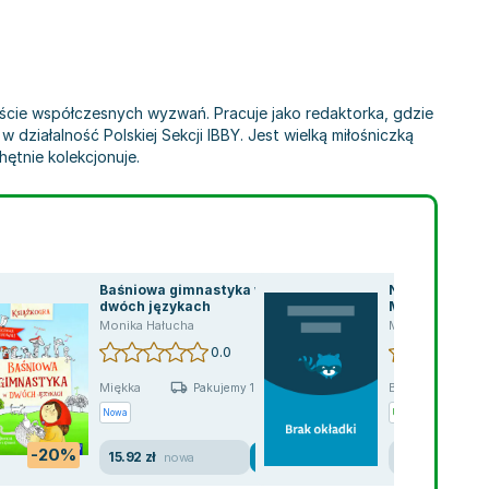
tekście współczesnych wyzwań. Pracuje jako redaktorka, gdzie
działalność Polskiej Sekcji IBBY. Jest wielką miłośniczką
hętnie kolekcjonuje.
Baśniowa gimnastyka w
Nowe Raz dwa 
dwóch językach
My 3/2 Wycin
Monika Hałucha
Monika Hałucha
0.0
Miękka
Broszurowa
Pakujemy 10.08
Nowa
Używana
Wyprzed
-20%
15.92 zł
5.50 zł
nowa
jak now