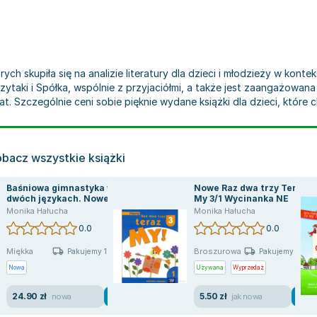
ych skupiła się na analizie literatury dla dzieci i młodzieży w kon
ki i Spółka, wspólnie z przyjaciółmi, a także jest zaangażowana w 
t. Szczególnie ceni sobie pięknie wydane książki dla dzieci, które c
bacz wszystkie książki
Baśniowa gimnastyka w
Nowe Raz dwa trzy Teraz
dwóch językach. Nowe
My 3/1 Wycinanka NE
zabawy
Monika Hałucha
Monika Hałucha
0.0
0.0
Miękka
Broszurowa
Pakujemy 10.08
Pakujemy jutro
Nowa
Używana
Wyprzedaż
24.90 zł
5.50 zł
nowa
jak nowa