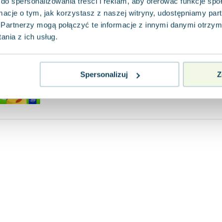
do spersonalizowania treści i reklam, aby oferować funkcje sp
Baśniowa gimnastyka w dwóc
ormacje o tym, jak korzystasz z naszej witryny, udostępniamy p
Nowa Era
,
2018
|
Monika Hałucha
Partnerzy mogą połączyć te informacje z innymi danymi otrzym
Aktywnościowy słownik baśniowy to wyjątko
nia z ich usług.
która łączy zabawę z nauką. Książka oferuje
angielskich słów, kt...
0.0
Spersonalizuj
Z
Pakujemy 10.08
Miękka
Nowa