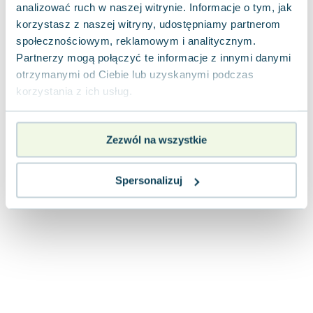
analizować ruch w naszej witrynie. Informacje o tym, jak
Joseph Murphy
korzystasz z naszej witryny, udostępniamy partnerom
Jan Sztaudynger
społecznościowym, reklamowym i analitycznym.
Aleksander Puszkin
Partnerzy mogą połączyć te informacje z innymi danymi
Oscar Wilde
otrzymanymi od Ciebie lub uzyskanymi podczas
Małgorzata Ohme
korzystania z ich usług.
Maddie Ziegler
Leszek Czarnecki
Joanna Racewicz
Zezwól na wszystkie
Maria Seweryn
Janina Zającówna
Spersonalizuj
Eric Helms
Anna Prus (oprac.)
Nela Mała Reporterka
Agnieszka Maciąg
Barbara Wrzesińska
Terry Pratchett
Virginia Woolf