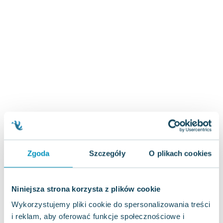
Zygmunt Freud
Agata Passent
Michel Moran
Maciej Orłoś
Jo Nesbo
Katarzyna Miller
Antoine de Saint Exupery
Lew Tołstoj
Mark Twain
Marcin Meller
Paulina Młynarska
ks. Piotr Pawlukiewicz
Zgoda
Szczegóły
O plikach cookies
Jarosław Sokołowski
Piotr Latocha
Niniejsza strona korzysta z plików cookie
Michael Scott
Wykorzystujemy pliki cookie do spersonalizowania treści
Piotr Semka
i reklam, aby oferować funkcje społecznościowe i
Jarosław Iwaszkiewicz