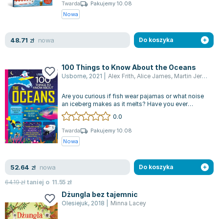
Książki: Psychologia, motywacja
Nauki historyczne - książki
Dan Brown
Twarda
Pakujemy 10.08
Książki o naukach politycznych dla studentów
Bolesław Prus
Nowa
Książki do nauk przyrodniczych dla studentów
Clive Cussler
Książki do nauk społecznych dla studentów
Wanda Chotomska
nowa
48.71
zł
Do koszyka
Książki do nauk ścisłych dla studentów
Józef Ignacy Kraszewski
Prawo - książki dla studentów
Clive Staples Lewis
100 Things to Know About the Oceans
Technologia żywności - książki
Martyna Wojciechowska
Usborne
,
2021
|
Alex Frith
,
Alice James
,
Martin Jerome
,
Zarządzanie i marketing - książki
Melissa De la Cruz
Are you curious if fish wear pajamas or what noise
Nauka języków obcych - książki
Blanka Lipińska
an iceberg makes as it melts? Have you ever
wondered how many sheep were needed...
Podręczniki dla nauczycieli - metodyka
Jaś Kapela
0.0
Repetytoria, testy i materiały pomocnicze
Agatha Christie
Twarda
Pakujemy 10.08
Witold Gadowski
Nowa
Jan Pietrzak
Marcin Kowalczyk
nowa
52.64
zł
Do koszyka
Piotr Zychowicz
64.19
zł
taniej o
11.55
zł
Joanna Jabłczyńska
Dżungla bez tajemnic
Piotr Kościelny
Olesiejuk
,
2018
|
Minna Lacey
Jan Piński