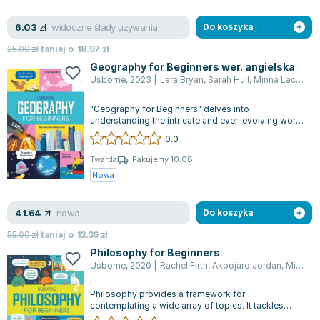
Lorraine Warren
Ajahn Brahm
widoczne ślady używania
6.03
zł
Do koszyka
Lucinda Riley
25.00
zł
taniej o
18.97
zł
Jacek Walkiewicz
Geography for Beginners wer. angielska
Usborne
,
2023
|
Lara Bryan
,
Sarah Hull
,
Minna Lacey
,
pr
"Geography for Beginners" delves into
understanding the intricate and ever-evolving world
we inhabit. The planet is incessantly im...
0.0
Twarda
Pakujemy 10.08
Nowa
nowa
41.64
zł
Do koszyka
55.00
zł
taniej o
13.36
zł
Philosophy for Beginners
Usborne
,
2020
|
Rachel Firth
,
Akpojaro Jordan
,
Minna Lacey
Philosophy provides a framework for
contemplating a wide array of topics. It tackles
profound questions, like "how can I be good?"...