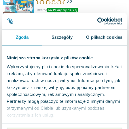
0.0
Twarda
Pakujemy dzisiaj
Używana
jak nowa
46.73
zł
Do koszyka
Zgoda
Szczegóły
O plikach cookies
Велика книга про тіло / Velyka knyha pro
tilo / Wielka książka o ciele
Niniejsza strona korzysta z plików cookie
Art/Books
,
2021
|
Minna Lacey
,
Peter Allen
,
Lacy Minna
,
Czy masz świadomość, jak działa twoje ciało?
Wykorzystujemy pliki cookie do spersonalizowania treści
Zapraszam do fascynującej zabawy! Czy to lewa,
i reklam, aby oferować funkcje społecznościowe i
czy prawa połowa serca jest bardziej w...
0.0
analizować ruch w naszej witrynie. Informacje o tym, jak
Twarda
Pakujemy 10.08
korzystasz z naszej witryny, udostępniamy partnerom
Nowa
społecznościowym, reklamowym i analitycznym.
Partnerzy mogą połączyć te informacje z innymi danymi
nowa
48.71
zł
Do koszyka
otrzymanymi od Ciebie lub uzyskanymi podczas
korzystania z ich usług.