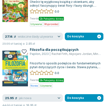
Otwórz tę wyjątkową książkę z okienkami, aby
Zygmunt Freud
odkryć fascynujący świat flory i fauny dżungli.
Wyruszysz w niezwykłą podróż przez gę...
Agata Passent
0.0
Michel Moran
Twarda
Pakujemy dzisiaj
Maciej Orłoś
Używana
Wyprzedaż
Jo Nesbo
Katarzyna Miller
widoczne ślady używania
27.14
zł
Do koszyka
Antoine de Saint Exupery
29.99
zł
taniej o
2.85
zł
Lew Tołstoj
Filozofia dla początkujących
Mark Twain
Papilon
,
2023
|
Rachel Firth
,
Akpojaro Jordan
,
Minna Lacey
Marcin Meller
Filozofia to sposób podejścia do fundamentalnych
Paulina Młynarska
pytań dotyczących życia i świata. Stawia pytania,
takie jak "jak mogę postępować...
ks. Piotr Pawlukiewicz
0.0
Jarosław Sokołowski
Twarda
Pakujemy dzisiaj
Piotr Latocha
Nowa
Używana
Michael Scott
Piotr Semka
jak nowa
25.95
zł
Do koszyka
Jarosław Iwaszkiewicz
44.90
zł
taniej o
18.95
zł