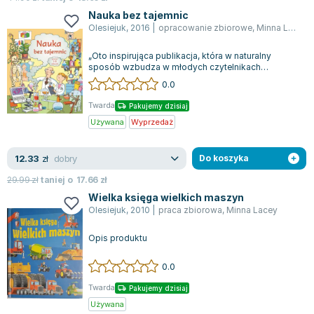
Joseph Murphy
Nauka bez tajemnic
Jan Sztaudynger
Olesiejuk
,
2016
|
opracowanie zbiorowe
,
Minna Lacey
Aleksander Puszkin
„Oto inspirująca publikacja, która w naturalny
Oscar Wilde
sposób wzbudza w młodych czytelnikach
ciekawość świata nauki. Treści są zaprezentow...
Małgorzata Ohme
0.0
Maddie Ziegler
Twarda
Pakujemy dzisiaj
Leszek Czarnecki
Używana
Wyprzedaż
Joanna Racewicz
Maria Seweryn
dobry
12.33
zł
Do koszyka
Janina Zającówna
29.99
zł
taniej o
17.66
zł
Eric Helms
Wielka księga wielkich maszyn
Anna Prus (oprac.)
Olesiejuk
,
2010
|
praca zbiorowa
,
Minna Lacey
Nela Mała Reporterka
Opis produktu
Agnieszka Maciąg
Barbara Wrzesińska
0.0
Terry Pratchett
Twarda
Pakujemy dzisiaj
Virginia Woolf
Używana