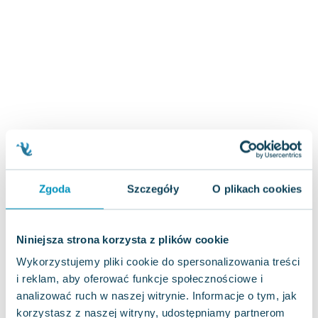
Zygmunt Freud
Agata Passent
Michel Moran
Maciej Orłoś
Jo Nesbo
Katarzyna Miller
Antoine de Saint Exupery
Lew Tołstoj
Mark Twain
Marcin Meller
Zgoda
Szczegóły
O plikach cookies
Paulina Młynarska
ks. Piotr Pawlukiewicz
Jarosław Sokołowski
Niniejsza strona korzysta z plików cookie
Piotr Latocha
Wykorzystujemy pliki cookie do spersonalizowania treści
Michael Scott
i reklam, aby oferować funkcje społecznościowe i
Piotr Semka
analizować ruch w naszej witrynie. Informacje o tym, jak
Jarosław Iwaszkiewicz
korzystasz z naszej witryny, udostępniamy partnerom