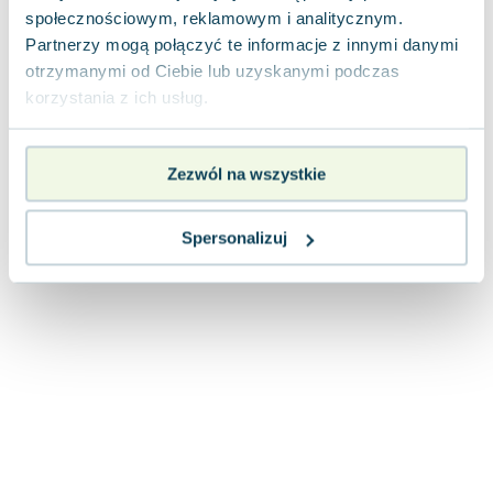
Joseph Murphy
społecznościowym, reklamowym i analitycznym.
Partnerzy mogą połączyć te informacje z innymi danymi
Jan Sztaudynger
otrzymanymi od Ciebie lub uzyskanymi podczas
Aleksander Puszkin
korzystania z ich usług.
Oscar Wilde
Małgorzata Ohme
Maddie Ziegler
Zezwól na wszystkie
Leszek Czarnecki
Joanna Racewicz
Spersonalizuj
Maria Seweryn
Janina Zającówna
Eric Helms
Anna Prus (oprac.)
Nela Mała Reporterka
Agnieszka Maciąg
Barbara Wrzesińska
Terry Pratchett
Virginia Woolf