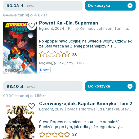
Lorraine Warren
nowa
60.03
zł
Do koszyka
Ajahn Brahm
64.90
zł
taniej o
4.87
zł
Lucinda Riley
Powrót Kal-Ela. Superman
Jacek Walkiewicz
Egmont
,
2024
|
Phillip Kennedy Johnson
,
Tom Taylor
,
J
Po epopei rewolucyjnej na Świecie Wojny, Człowiek
ze Stali wraca na Ziemię potężniejszy niż
kiedykolwiek. Wspólnie ze Steelem, Sup...
0.0
Miękka
Pakujemy 10.08
Nowa
nowa
98.40
zł
Do koszyka
99.99
zł
taniej o
1.59
zł
Czerwony łajdak. Kapitan Ameryka. Tom 2
Egmont
,
2019
|
praca zbiorowa
,
Ed Brubaker
,
Steve Epting
Steve Rogers niezmiennie stara się odnaleźć
Bucky'ego po tym, jak odkrył, że jego dawny
wojenny towarzysz przetrwał i został, wbre...
0.0