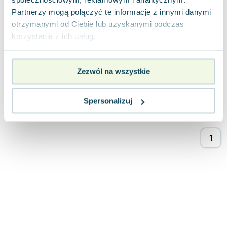
Witaj miłośniku komiksów i epickich kosmicznych
Partnerzy mogą połączyć te informacje z innymi danymi
uniwersum! Chcesz zanurzyć się w świat
otrzymanymi od Ciebie lub uzyskanymi podczas
intergalaktycznych przygód, pełen heroiczny...
0.0
korzystania z ich usług.
Twarda
Pakujemy 10.08
Nowa
Zezwól na wszystkie
nowa
88.55
zł
Do koszyka
Spersonalizuj