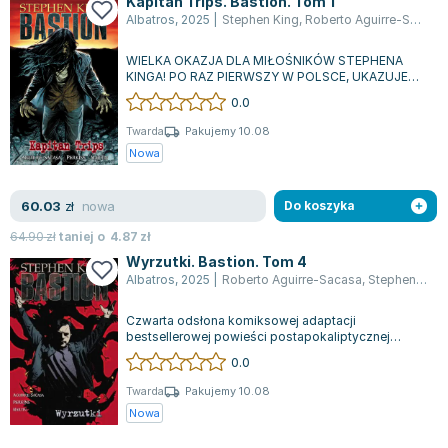
Kapitan Trips. Bastion. Tom 1
Joseph Murphy
Albatros
,
2025
|
Stephen King
,
Roberto Aguirre-Sacasa
Jan Sztaudynger
WIELKA OKAZJA DLA MIŁOŚNIKÓW STEPHENA
Aleksander Puszkin
KINGA! PO RAZ PIERWSZY W POLSCE, UKAZUJE
Oscar Wilde
SIĘ KOMIKSOWA ADAPTACJA SŁYNNEJ POWIEŚCI
0.0
POSTAPOKAL...
Małgorzata Ohme
Twarda
Pakujemy 10.08
Maddie Ziegler
Nowa
Leszek Czarnecki
Joanna Racewicz
nowa
60.03
zł
Do koszyka
Maria Seweryn
64.90
zł
taniej o
4.87
zł
Janina Zającówna
Wyrzutki. Bastion. Tom 4
Eric Helms
Albatros
,
2025
|
Roberto Aguirre-Sacasa
,
Stephen King
Anna Prus (oprac.)
Czwarta odsłona komiksowej adaptacji
Nela Mała Reporterka
bestsellerowej powieści postapokaliptycznej
Agnieszka Maciąg
"Bastion" Stephena Kinga, po raz pierwszy w
0.0
Polsc...
Barbara Wrzesińska
Twarda
Pakujemy 10.08
Terry Pratchett
Nowa
Virginia Woolf