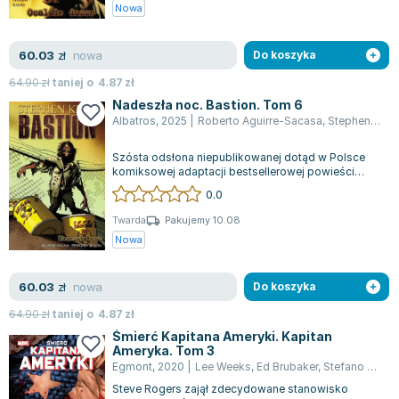
Książki: Psychologia, motywacja
Nauki historyczne - książki
Dan Brown
Nowa
Książki o naukach politycznych dla studentów
Bolesław Prus
Książki do nauk przyrodniczych dla studentów
Clive Cussler
nowa
60.03
zł
Do koszyka
Książki do nauk społecznych dla studentów
Wanda Chotomska
64.90
zł
taniej o
4.87
zł
Książki do nauk ścisłych dla studentów
Józef Ignacy Kraszewski
Nadeszła noc. Bastion. Tom 6
Prawo - książki dla studentów
Clive Staples Lewis
Albatros
,
2025
|
Roberto Aguirre-Sacasa
,
Stephen King
Technologia żywności - książki
Martyna Wojciechowska
Szósta odsłona niepublikowanej dotąd w Polsce
Zarządzanie i marketing - książki
Melissa De la Cruz
komiksowej adaptacji bestsellerowej powieści
Nauka języków obcych - książki
Blanka Lipińska
postapokaliptycznej Stephena Kinga "Bas...
0.0
Podręczniki dla nauczycieli - metodyka
Jaś Kapela
Twarda
Pakujemy 10.08
Repetytoria, testy i materiały pomocnicze
Agatha Christie
Nowa
Witold Gadowski
Jan Pietrzak
nowa
60.03
zł
Do koszyka
Marcin Kowalczyk
64.90
zł
taniej o
4.87
zł
Piotr Zychowicz
Śmierć Kapitana Ameryki. Kapitan
Joanna Jabłczyńska
Ameryka. Tom 3
Egmont
,
2020
|
Lee Weeks
,
Ed Brubaker
,
Stefano Gaudiano
Piotr Kościelny
Steve Rogers zajął zdecydowane stanowisko
Jan Piński