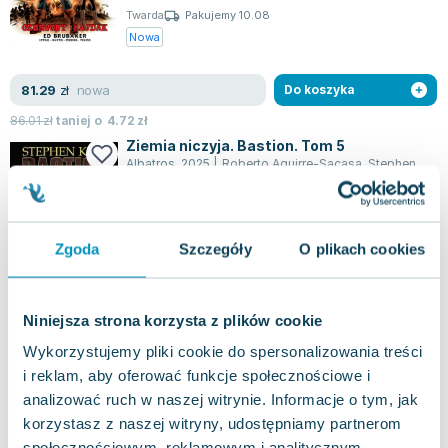
Twarda
Pakujemy 10.08
Nowa
nowa
81.29
zł
Do koszyka
86.01
zł
taniej o
4.72
zł
Ziemia niczyja. Bastion. Tom 5
Albatros
,
2025
|
Roberto Aguirre-Sacasa
,
Stephen King
Piąty tom nigdy wcześniej nie publikowanej w
Polsce komiksowej adaptacji bestsellerowej
książki Stephena Kinga "Bastion" trafił wł...
0.0
Zgoda
Szczegóły
O plikach cookies
Twarda
Pakujemy 10.08
Nowa
Niniejsza strona korzysta z plików cookie
nowa
60.03
zł
Do koszyka
Wykorzystujemy pliki cookie do spersonalizowania treści
i reklam, aby oferować funkcje społecznościowe i
64.90
zł
taniej o
4.87
zł
analizować ruch w naszej witrynie. Informacje o tym, jak
Anihilacja. Podbój. Tom 1
korzystasz z naszej witryny, udostępniamy partnerom
Egmont
,
2018
|
Christos Gage
,
Lilly Mike
,
praca zbiorowa
społecznościowym, reklamowym i analitycznym.