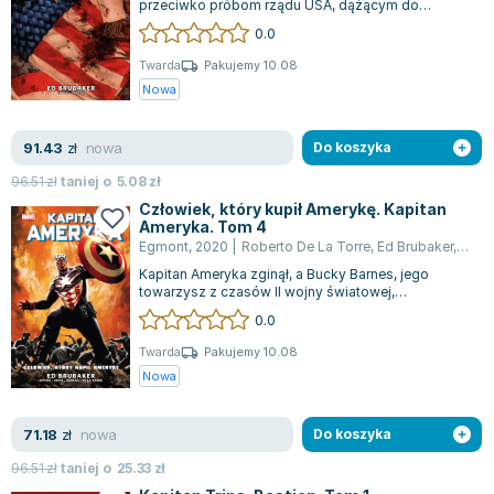
przeciwko próbom rządu USA, dążącym do
Zygmunt Freud
kontrolowania superbohaterów. Teraz stoi na
0.0
czele...
Agata Passent
Twarda
Pakujemy 10.08
Michel Moran
Nowa
Maciej Orłoś
Jo Nesbo
nowa
91.43
zł
Do koszyka
Katarzyna Miller
96.51
zł
taniej o
5.08
zł
Antoine de Saint Exupery
Człowiek, który kupił Amerykę. Kapitan
Lew Tołstoj
Ameryka. Tom 4
Egmont
,
2020
|
Roberto De La Torre
,
Ed Brubaker
,
Steve
Mark Twain
Kapitan Ameryka zginął, a Bucky Barnes, jego
Marcin Meller
towarzysz z czasów II wojny światowej,
Paulina Młynarska
poprzysiągł zemstę. Jednak znalazł się w rękac...
0.0
ks. Piotr Pawlukiewicz
Twarda
Pakujemy 10.08
Jarosław Sokołowski
Nowa
Piotr Latocha
Michael Scott
nowa
71.18
zł
Do koszyka
Piotr Semka
96.51
zł
taniej o
25.33
zł
Jarosław Iwaszkiewicz