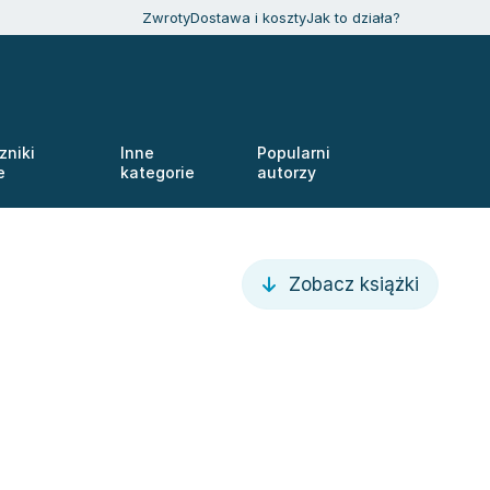
Zwroty
Dostawa i koszty
Jak to działa?
zniki
Inne
Popularni
e
kategorie
autorzy
Zobacz książki