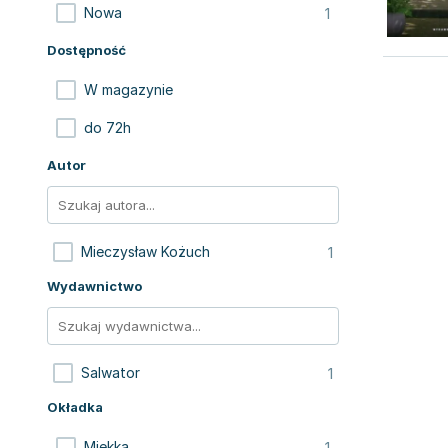
1
Nowa
Dostępność
W magazynie
do 72h
Autor
1
Mieczysław Kożuch
Wydawnictwo
1
Salwator
Okładka
1
Miękka