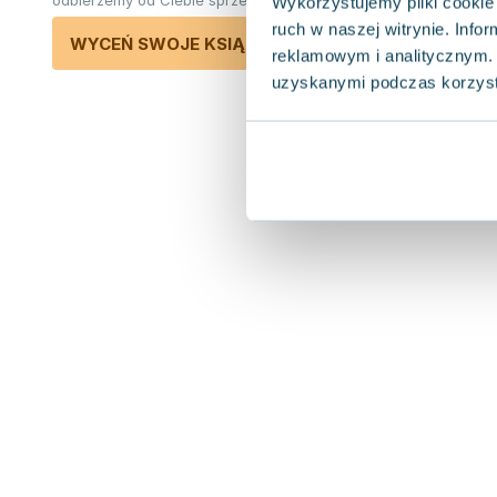
odbierzemy od Ciebie sprzedane książki.
Wykorzystujemy pliki cookie 
ruch w naszej witrynie. Inf
WYCEŃ SWOJE KSIĄŻKI
reklamowym i analitycznym. 
uzyskanymi podczas korzysta