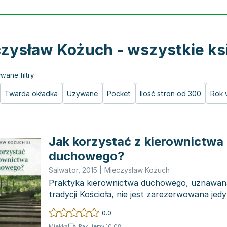
zysław Kożuch - wszystkie ks
wane filtry
Twarda okładka
Używane
Pocket
Ilość stron od 300
Rok 
Jak korzystać z kierownictwa
duchowego?
Salwator
,
2015
|
Mieczysław Kożuch
Praktyka kierownictwa duchowego, uznawan
tradycji Kościoła, nie jest zarezerwowana jedy
zakonnic....
0.0
Pakujemy 10.08
Miękka