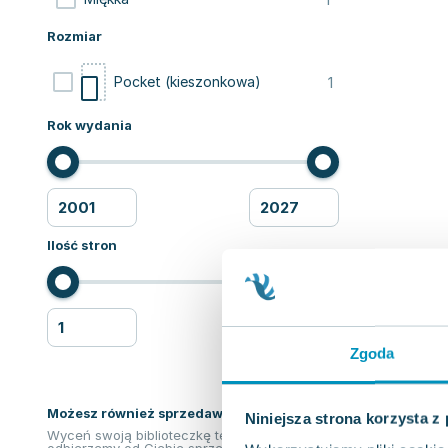
Rozmiar
1
Pocket (kieszonkowa)
Rok wydania
Ilość stron
Zgoda
Możesz również sprzedawać ksiązki!
Niniejsza strona korzysta z
Wyceń swoją biblioteczkę teraz. Odkupimy i