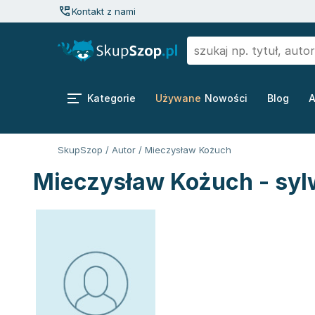
Kontakt z nami
Kategorie
Używane
Nowości
Blog
A
SkupSzop
/
Autor
/
Mieczysław Kożuch
Mieczysław Kożuch - syl