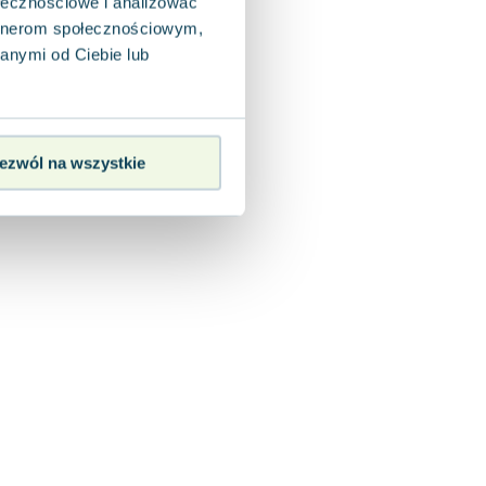
ołecznościowe i analizować
artnerom społecznościowym,
anymi od Ciebie lub
ezwól na wszystkie