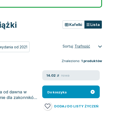
iążki
Kafelki
Lista
Sortuj:
Trafność
wydania od 2021
Znaleziono:
1
produktów
nowa
14.02
zł
a od dawna w
Do koszyka
nie dla zakonników i
DODAJ DO LISTY ŻYCZEŃ