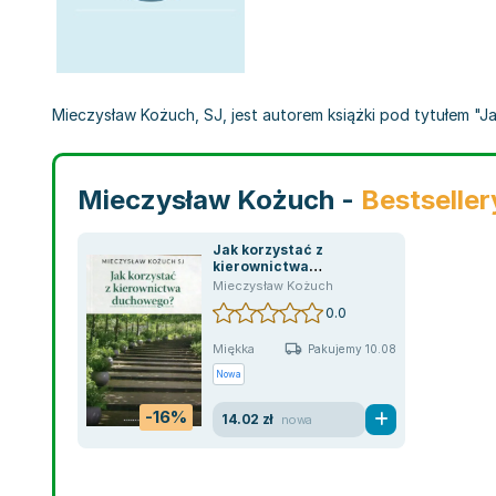
Mieczysław Kożuch, SJ, jest autorem książki pod tytułem "Jak 
Mieczysław Kożuch -
Bestseller
Jak korzystać z
kierownictwa
duchowego?
Mieczysław Kożuch
0.0
Miękka
Pakujemy 10.08
Nowa
-16%
14.02 zł
nowa