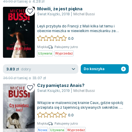
49.90
zł
taniej o
4.28
zł
Zygmunt Freud
Mówili, że jest piękna
Agata Passent
Świat Książki
,
2018
|
Michel Bussi
Michel Moran
Leyli przybyła do Francji z Mali kilka lat temu i
Maciej Orłoś
obecnie mieszka w niewielkim mieszkanku ze
swoją trójką dzieci. Skrywa głęboko t...
Jo Nesbo
0.0
Katarzyna Miller
Miękka
Pakujemy jutro
Antoine de Saint Exupery
Używana
Wyprzedaż
Lew Tołstoj
Mark Twain
dobry
3.83
zł
Do koszyka
Marcin Meller
36.90
zł
taniej o
33.07
zł
Paulina Młynarska
Czy pamiętasz Anais?
ks. Piotr Pawlukiewicz
Świat Książki
,
2019
|
Michel Bussi
Jarosław Sokołowski
Witajcie w malowniczej krainie Caux, gdzie spokój
Piotr Latocha
przeplata się z tajemnicą skrywanych sekretów. W
świecie pełnym sadu jabłoni i m...
Michael Scott
0.0
Piotr Semka
Miękka
Pakujemy jutro
Jarosław Iwaszkiewicz
Nowa
Używana
Wyprzedaż