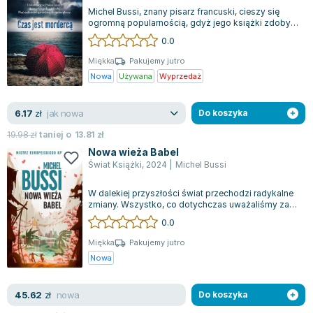
Książki: Psychologia, motywacja
Nauki historyczne - książki
Dan Brown
Michel Bussi, znany pisarz francuski, cieszy się
Książki o naukach politycznych dla studentów
Bolesław Prus
ogromną popularnością, gdyż jego książki zdobyły
serca czytelników na całym świec...
Książki do nauk przyrodniczych dla studentów
Clive Cussler
0.0
Książki do nauk społecznych dla studentów
Wanda Chotomska
Miękka
Pakujemy jutro
Książki do nauk ścisłych dla studentów
Józef Ignacy Kraszewski
Nowa
Używana
Wyprzedaż
Prawo - książki dla studentów
Clive Staples Lewis
Technologia żywności - książki
Martyna Wojciechowska
jak nowa
6.17
zł
Do koszyka
Zarządzanie i marketing - książki
Melissa De la Cruz
19.98
zł
taniej o
13.81
zł
Nauka języków obcych - książki
Blanka Lipińska
Nowa wieża Babel
Podręczniki dla nauczycieli - metodyka
Jaś Kapela
Świat Książki
,
2024
|
Michel Bussi
Repetytoria, testy i materiały pomocnicze
Agatha Christie
W dalekiej przyszłości świat przechodzi radykalne
Witold Gadowski
zmiany. Wszystko, co dotychczas uważaliśmy za
stałe, ustąpiło miejsca nowym tech...
Jan Pietrzak
0.0
Marcin Kowalczyk
Miękka
Pakujemy jutro
Piotr Zychowicz
Nowa
Joanna Jabłczyńska
Piotr Kościelny
nowa
45.62
zł
Do koszyka
Jan Piński