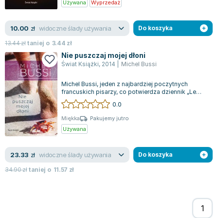
Używana
Wyprzedaż
widoczne ślady używania
10.00
zł
Do koszyka
13.44
zł
taniej o
3.44
zł
Nie puszczaj mojej dłoni
Świat Książki
,
2014
|
Michel Bussi
Michel Bussi, jeden z najbardziej poczytnych
francuskich pisarzy, co potwierdza dziennik „Le
Figaro”, przedstawia swoją najnowszą...
0.0
Miękka
Pakujemy jutro
Używana
widoczne ślady używania
23.33
zł
Do koszyka
34.90
zł
taniej o
11.57
zł