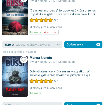
Świat Książki
,
2017
|
Michel Bussi
"Czas jest mordercą" to opowieść która przenosi
czytelnika w głąb mrocznych zakamarków ludzkiej
psychiki, gdzie przeszłość i teraź...
5.0
Miękka
Pakujemy jutro
Używana
Wyprzedaż
widoczne ślady używania
5.19
zł
Do koszyka
46.54
zł
taniej o
41.35
zł
Mama kłamie
Świat Książki
,
2017
|
Michel Bussi
Odkryj tajemnicę, która zmieni wszystko...W
świecie, gdzie rzeczywistość przeplata się z
wyobraźnią, a prawda staje się ulotna nic...
5.0
Miękka
Pakujemy jutro
Używana