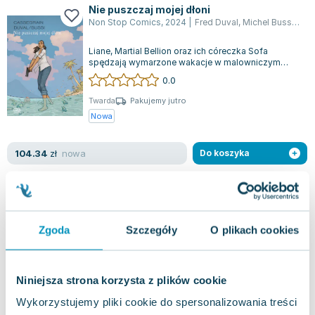
Nie puszczaj mojej dłoni
Non Stop Comics
,
2024
|
Fred Duval
,
Michel Bussi
,
Did
Liane, Martial Bellion oraz ich córeczka Sofa
spędzają wymarzone wakacje w malowniczym
otoczeniu wyspy Reunion, delektując się tro...
0.0
Twarda
Pakujemy jutro
Nowa
nowa
104.34
zł
Do koszyka
Samolot bez niej
Świat Książki
,
2014
|
Michel Bussi
Zgoda
Szczegóły
O plikach cookies
Lyse-Rose czy Emilie? Ta zagadka od lat przyciąga
uwagę opinii publicznej. Kim naprawdę jest jedyna
ocalała z tragicznej katastrof...
0.0
Niniejsza strona korzysta z plików cookie
Miękka
Pakujemy jutro
Używana
Wykorzystujemy pliki cookie do spersonalizowania treści