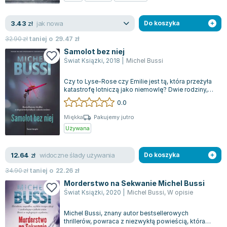
Joseph Murphy
Jan Sztaudynger
jak nowa
3.43
zł
Do koszyka
Aleksander Puszkin
32.90
zł
taniej o
29.47
zł
Oscar Wilde
Samolot bez niej
Małgorzata Ohme
Świat Książki
,
2018
|
Michel Bussi
Maddie Ziegler
Czy to Lyse-Rose czy Emilie jest tą, która przeżyła
Leszek Czarnecki
katastrofę lotniczą jako niemowlę? Dwie rodziny,
jedna zamożna, druga skromna,...
Joanna Racewicz
0.0
Maria Seweryn
Miękka
Pakujemy jutro
Janina Zającówna
Używana
Eric Helms
Anna Prus (oprac.)
widoczne ślady używania
12.64
zł
Do koszyka
Nela Mała Reporterka
34.90
zł
taniej o
22.26
zł
Agnieszka Maciąg
Morderstwo na Sekwanie Michel Bussi
Barbara Wrzesińska
Świat Książki
,
2020
|
Michel Bussi
,
W opisie
Terry Pratchett
Michel Bussi, znany autor bestsellerowych
Virginia Woolf
thrillerów, powraca z niezwykłą powieścią, która