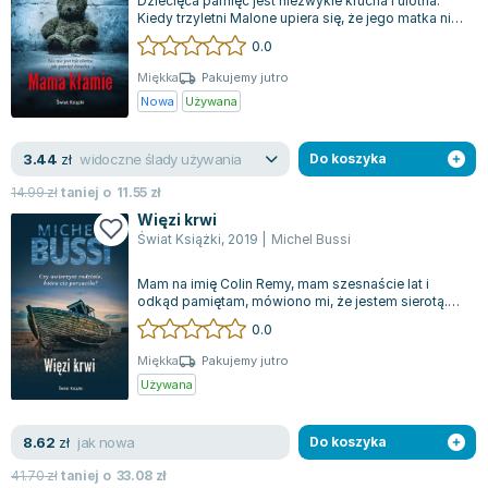
Dziecięca pamięć jest niezwykle krucha i ulotna.
Kiedy trzyletni Malone upiera się, że jego matka nie
jest jego prawdziwą mamą, mi...
0.0
Miękka
Pakujemy jutro
Nowa
Używana
widoczne ślady używania
3.44
zł
Do koszyka
14.99
zł
taniej o
11.55
zł
Więzi krwi
Świat Książki
,
2019
|
Michel Bussi
Mam na imię Colin Remy, mam szesnaście lat i
odkąd pamiętam, mówiono mi, że jestem sierotą.
Lecz nigdy w to nie wierzyłem. W sierp...
0.0
Miękka
Pakujemy jutro
Używana
jak nowa
8.62
zł
Do koszyka
41.70
zł
taniej o
33.08
zł