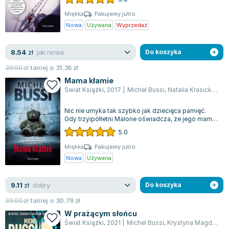
Miękka
Pakujemy jutro
Nowa
Używana
Wyprzedaż
jak nowa
8.54
zł
Do koszyka
39.90
zł
taniej o
31.36
zł
Mama kłamie
Świat Książki
,
2017
|
Michel Bussi
,
Natalia Krasicka
,
Mar
Nic nie umyka tak szybko jak dziecięca pamięć.
Gdy trzyipółletni Malone oświadcza, że jego mama
nie jest jego prawdziwą mamą, choc...
5.0
Miękka
Pakujemy jutro
Nowa
Używana
dobry
9.11
zł
Do koszyka
39.90
zł
taniej o
30.79
zł
W prażącym słońcu
Świat Książki
,
2021
|
Michel Bussi
,
Krystyna Magdalena Szeżyńska-Maćkow