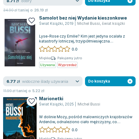
dobry
8.71
zł
Do koszyka
34.90
zł
taniej o
26.19
zł
Samolot bez niej Wydanie kieszonkowe
Świat Książki
,
2019
|
Michel Bussi
,
świat książki
Lyse-Rose czy Emilie? Kim jest jedyna ocalała z
katastrofy lotniczej, trzyipółmiesięczna
dziewczynka? Dwie rodziny, jedna uboga, d...
0.0
Miękka
Pakujemy jutro
Używana
Wyprzedaż
widoczne ślady używania
6.77
zł
Do koszyka
11.99
zł
taniej o
5.22
zł
Marionetki
Świat Książki
,
2025
|
Michel Bussi
W dolinie Mozy, pośród malowniczych krajobrazów
Ardenów, odnaleziono ciało mężczyzny, co
wywołuje wiele pytań. Okoliczności jego ś...
0.0
Miękka
Pakujemy jutro