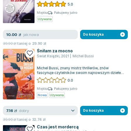
oszałamia i trzyma w napięciu. Na zatło...
Lorraine Warren
5.0
Ajahn Brahm
Miękka
Pakujemy jutro
Lucinda Riley
Używana
Jacek Walkiewicz
jak nowa
10.00
zł
Do koszyka
39.90
zł
taniej o
29.90
zł
Śniłam za mocno
Świat Książki
,
2021
|
Michel Bussi
Michel Bussi, znany mistrz thrillerów, znów
fascynuje czytelników swoim najnowszym dziełem.
Jego książka kreśli obraz miłości, któ...
0.0
Miękka
Pakujemy jutro
Nowa
Używana
dobry
7.16
zł
Do koszyka
39.90
zł
taniej o
32.74
zł
Czas jest mordercą