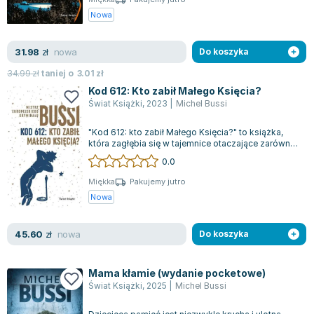
Nowa
nowa
31.98
zł
Do koszyka
34.99
zł
taniej o
3.01
zł
Kod 612: Kto zabił Małego Księcia?
Świat Książki
,
2023
|
Michel Bussi
"Kod 612: kto zabił Małego Księcia?" to książka,
która zagłębia się w tajemnice otaczające zarówno
kultowe dzieło literackie, jak...
0.0
Miękka
Pakujemy jutro
Nowa
nowa
45.60
zł
Do koszyka
Mama kłamie (wydanie pocketowe)
Świat Książki
,
2025
|
Michel Bussi