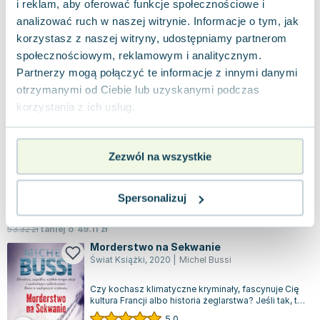
i reklam, aby oferować funkcje społecznościowe i
analizować ruch w naszej witrynie. Informacje o tym, jak
jak nowa
3.73
zł
Do koszyka
korzystasz z naszej witryny, udostępniamy partnerom
34.90
zł
taniej o
31.17
zł
społecznościowym, reklamowym i analitycznym.
Nigdy nie zapomnieć
Partnerzy mogą połączyć te informacje z innymi danymi
Świat Książki
,
2016
|
Michel Bussi
otrzymanymi od Ciebie lub uzyskanymi podczas
Michel Bussi, którego książki zostały
korzystania z ich usług.
przetłumaczone na 29 języków i sprzedały się we
Francji w nakładzie 2,5 miliona egzemplarzy,...
0.0
Miękka
Pakujemy jutro
Zezwól na wszystkie
Używana
Wyprzedaż
Spersonalizuj
dobry
4.21
zł
Do koszyka
53.32
zł
taniej o
49.11
zł
Morderstwo na Sekwanie
Świat Książki
,
2020
|
Michel Bussi
Czy kochasz klimatyczne kryminały, fascynuje Cię
kultura Francji albo historia żeglarstwa? Jeśli tak, to
sięgnij po książkę "Morde...
5.0