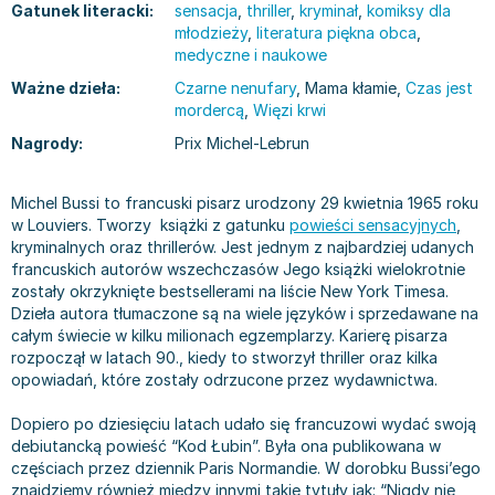
Gatunek literacki:
sensacja
,
thriller
,
kryminał
,
komiksy dla
Bajki wiersze
Książki: finanse, księgowość, bankowość
Książki: pamiętniki, dzienniki i listy
Liceum i technikum
Książki o sportowcach
Julian Tuwim
młodzieży
,
literatura piękna obca
,
Do kolorowania i naklejania
Książki o gospodarce
Wywiady, wspomnienia - książki
Podręczniki do 1 klasy liceum i technikum
Książki: Turystyka i podróże
Bracia Grimm
medyczne i naukowe
Kontrastowe obrazki
Inne
Komiksy
Podręczniki do 2 klasy liceum i technikum
Albumy krajoznawcze
Stephen King
Ważne dzieła:
Czarne nenufary
, Mama kłamie,
Czas jest
Kreatywne / Aktywizujące
Książki o marketingu
Komiksy dla dorosłych
Podręczniki do 3 klasy liceum i technikum
Albumy krajoznawcze - Polska
Tanya Valko
mordercą
,
Więzi krwi
Poznawanie świata
Książki o zarządzaniu
Komiksy dla dzieci
Podręczniki do klasy 4 liceum i technikum
Albumy krajoznawcze - Świat
Lauren Kate
Nagrody:
Prix Michel-Lebrun
Podręczniki szkolne
Historia - książki
Komiksy dla młodzieży
Podręczniki do szkoły zawodowej
Atlasy
Jan Brzechwa
Edukacja przedszkolna
Archeologia - książki
Komiksy obcojęzyczne
Podręczniki do 1 klasy szkoły zawodowej
Atlasy - Polska
E. L. James
Michel Bussi to francuski pisarz urodzony 29 kwietnia 1965 roku
Liceum, Technikum
Historia Polski - książki
Fantastyka, horror - książki
Podręczniki do 2 klasy szkoły zawodowej
Atlasy - świat
Virginia C. Andrews
w Louviers. Tworzy książki z gatunku
powieści sensacyjnych
,
kryminalnych oraz thrillerów. Jest jednym z najbardziej udanych
Szkoła podstawowa
Historia świata - książki
Książki fantasy
Podręczniki do 3 klasy szkoły zawodowej
Globusy
Waldemar Łysiak
francuskich autorów wszechczasów Jego książki wielokrotnie
Szkoły wyższe
II Wojna Światowa - książki
Książki horrory
Książki dla dzieci
Mapy
Monika Szwaja
zostały okrzyknięte bestsellerami na liście New York Timesa.
Szkoła zawodowa
Książki militarne
Science Fiction - książki
Książki dla dzieci do 2 lat
Mapy - Polska
Camilla Läckberg
Dzieła autora tłumaczone są na wiele języków i sprzedawane na
całym świecie w kilku milionach egzemplarzy. Karierę pisarza
Książki: Prawo
Książki kryminały
Książki: bajki dla dzieci do 2 lat
Mapy - Świat
Jan Kochanowski
rozpoczął w latach 90., kiedy to stworzył thriller oraz kilka
Inne
Książki z poezją, aforyzmami i dramaty
Do kąpieli i zabawy
Przewodniki turystyczne
Henning Mankell
opowiadań, które zostały odrzucone przez wydawnictwa.
Książki: Prawo administracyjne
Książki dramaty
Kolorowanki i książki do naklejania do 2 lat
Przewodniki turystyczne - Polska
Beata Pawlikowska
Książki: Prawo cywilne
Książki humorystyczne i aforyzmy
Książki grające, z puzzlami i magnesami do 2 lat
Przewodniki turystyczne - Świat
L.J. Smith
Dopiero po dziesięciu latach udało się francuzowi wydać swoją
debiutancką powieść “Kod Łubin”. Była ona publikowana w
Książki: Prawo finansowe
Tomiki poezji
Obrazki kontrastowe dla niemowląt
Książki: Zdrowie, rodzina, związki
Diana Palmer
częściach przez dziennik Paris Normandie. W dorobku Bussi’ego
Książki: Prawo karne
Książki o sztuce
Poznawanie świata dla dzieci do 2 lat - książki
Książki: Rodzina, związki
Bear Grylls
znajdziemy również między innymi takie tytuły jak: “Nigdy nie