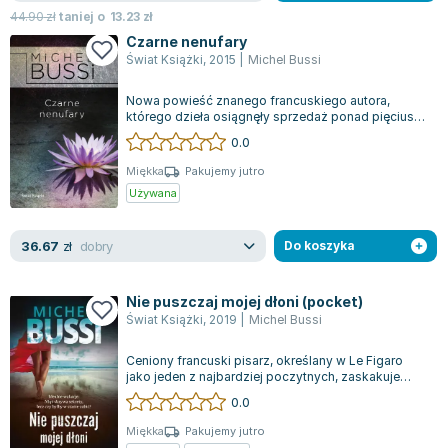
44.90
zł
taniej o
13.23
zł
Czarne nenufary
Świat Książki
,
2015
|
Michel Bussi
Nowa powieść znanego francuskiego autora,
którego dzieła osiągnęły sprzedaż ponad pięciuset
tysięcy egzemplarzy, przyciąga uwagę c...
0.0
Miękka
Pakujemy jutro
Używana
dobry
36.67
zł
Do koszyka
Nie puszczaj mojej dłoni (pocket)
Świat Książki
,
2019
|
Michel Bussi
Ceniony francuski pisarz, określany w Le Figaro
jako jeden z najbardziej poczytnych, zaskakuje
nową powieścią, która swoją fabułą...
0.0
Miękka
Pakujemy jutro