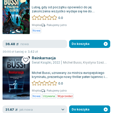
Lubię, gdy od początku opowieści do jej
zakończenia wszystko wydaje się nie do
rozwiązania. Michel BussiW sercu Markizów,
0.0
najbardz...
Miękka
Pakujemy jutro
Nowa
nowa
36.48
zł
Do koszyka
39.90
zł
taniej o
3.42
zł
Reinkarnacja
Świat Książki
,
2022
|
Michel Bussi
,
Krystyna Szeżyńska-Mackowiak
Michel Bussi, uznawany za mistrza europejskiego
kryminału, prezentuje nowy thriller pełen tajemnic i
napięcia. W czerwcu 2010 roku...
0.0
Miękka
Pakujemy jutro
Nowa
Używana
Wyprzedaż
jak nowa
31.67
zł
Do koszyka