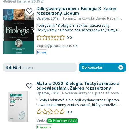
Książki: Psychologia, motywacja
Nauki historyczne - książki
Dan Brown
49.20
zł
taniej o
29.15
zł
Książki o naukach politycznych dla studentów
Bolesław Prus
Odkrywamy na nowo. Biologia 3. Zakres
rozszerzony. Liceum
Książki do nauk przyrodniczych dla studentów
Clive Cussler
Operon
,
2019
|
Tomasz Falkowski
,
Dawid Kaczmarek
,
Książki do nauk społecznych dla studentów
Wanda Chotomska
Podręcznik "Biologia 3. Zakres rozszerzony.
Książki do nauk ścisłych dla studentów
Józef Ignacy Kraszewski
Odkrywamy na nowo" został opracowany z myślą
o wieloletnim użytku, oferując gruntowną...
0.0
Prawo - książki dla studentów
Clive Staples Lewis
Technologia żywności - książki
Martyna Wojciechowska
Miękka
Pakujemy 10.08
Nowa
Zarządzanie i marketing - książki
Melissa De la Cruz
Nauka języków obcych - książki
Blanka Lipińska
nowa
94.98
Podręczniki dla nauczycieli - metodyka
Jaś Kapela
zł
Do koszyka
Repetytoria, testy i materiały pomocnicze
Agatha Christie
Witold Gadowski
Matura 2020. Biologia. Testy i arkusze z
odpowiedziami. Zakres rozszerzony
Jan Pietrzak
Operon
,
2019
|
Roksana Skrzycka
,
praca zbiorowa
,
Joa
Marcin Kowalczyk
"Testy i arkusze" z biologii wydane przez Operon
Piotr Zychowicz
to wszechstronny zestaw zadań, który umożliwi Ci
efektywne przygotowanie się do e...
0.0
Joanna Jabłczyńska
Piotr Kościelny
Miękka
Pakujemy dzisiaj
Jan Piński
Używana