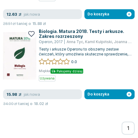
Zygmunt Freud
jak nowa
12.63
Agata Passent
zł
Do koszyka
Michel Moran
28.51
zł
taniej o
15.88
zł
Maciej Orłoś
Biologia. Matura 2018. Testy i arkusze.
Zakres rozrzeszony
Jo Nesbo
Operon
,
2017
|
Anna Tyc
,
Kamil Kulpiński
,
Joanna Michalik
Katarzyna Miller
Testy i arkusze Operonu to obszerny zestaw
Antoine de Saint Exupery
ćwiczeń, który umożliwia skuteczne sprawdzenie,
zweryfikowanie oraz utrwalenie wiedzy p...
0.0
Lew Tołstoj
Mark Twain
Miękka
Pakujemy dzisiaj
Marcin Meller
Używana
Paulina Młynarska
jak nowa
15.98
ks. Piotr Pawlukiewicz
zł
Do koszyka
Jarosław Sokołowski
34.00
zł
taniej o
18.02
zł
Piotr Latocha
Michael Scott
Piotr Semka
Jarosław Iwaszkiewicz