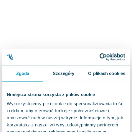
Zygmunt Freud
Agata Passent
Michel Moran
Maciej Orłoś
Jo Nesbo
Katarzyna Miller
Antoine de Saint Exupery
Lew Tołstoj
Mark Twain
Zgoda
Szczegóły
O plikach cookies
Marcin Meller
Paulina Młynarska
ks. Piotr Pawlukiewicz
Niniejsza strona korzysta z plików cookie
Jarosław Sokołowski
Wykorzystujemy pliki cookie do spersonalizowania treści
Piotr Latocha
i reklam, aby oferować funkcje społecznościowe i
Michael Scott
analizować ruch w naszej witrynie. Informacje o tym, jak
Piotr Semka
korzystasz z naszej witryny, udostępniamy partnerom
Jarosław Iwaszkiewicz
społecznościowym, reklamowym i analitycznym.