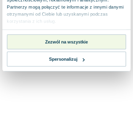
Joseph Murphy
Partnerzy mogą połączyć te informacje z innymi danymi
Jan Sztaudynger
otrzymanymi od Ciebie lub uzyskanymi podczas
Aleksander Puszkin
korzystania z ich usług.
Oscar Wilde
Małgorzata Ohme
Zezwól na wszystkie
Maddie Ziegler
Leszek Czarnecki
Joanna Racewicz
Spersonalizuj
Maria Seweryn
Janina Zającówna
Eric Helms
Anna Prus (oprac.)
Nela Mała Reporterka
Agnieszka Maciąg
Barbara Wrzesińska
Terry Pratchett
Virginia Woolf