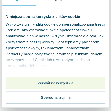
Joseph Murphy
Jan Sztaudynger
Niniejsza strona korzysta z plików cookie
Aleksander Puszkin
Oscar Wilde
Wykorzystujemy pliki cookie do spersonalizowania treści
Małgorzata Ohme
i reklam, aby oferować funkcje społecznościowe i
Maddie Ziegler
analizować ruch w naszej witrynie. Informacje o tym, jak
korzystasz z naszej witryny, udostępniamy partnerom
Leszek Czarnecki
społecznościowym, reklamowym i analitycznym.
Joanna Racewicz
Partnerzy mogą połączyć te informacje z innymi danymi
Maria Seweryn
otrzymanymi od Ciebie lub uzyskanymi podczas
Janina Zającówna
korzystania z ich usług.
Eric Helms
Anna Prus (oprac.)
Nela Mała Reporterka
Zezwól na wszystkie
Agnieszka Maciąg
Barbara Wrzesińska
Spersonalizuj
Terry Pratchett
Virginia Woolf