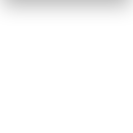
Lorraine Warren
Ajahn Brahm
Lucinda Riley
Jacek Walkiewicz