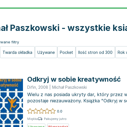
ał Paszkowski - wszystkie ksi
wane filtry
Twarda okładka
Używane
Pocket
Ilość stron od 300
Rok 
Odkryj w sobie kreatywność
Difin
,
2008
|
Michał Paszkowski
Wielu z nas posiada ukryty dar, który przez 
pozostaje niezauważony. Książka "Odkryj w 
proponuje...
0.0
Pakujemy jutro
Miękka
Używana
Wyprzedaż