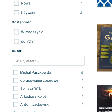
1
Nowa
4
Używane
Dostępność
W magazynie
do 72h
Autor
4
Michał Paszkowski
1
opracowanie zbiorowe
1
Tomasz Wilk
1
Arkadiusz Kołoś
1
Antoni Jackowski