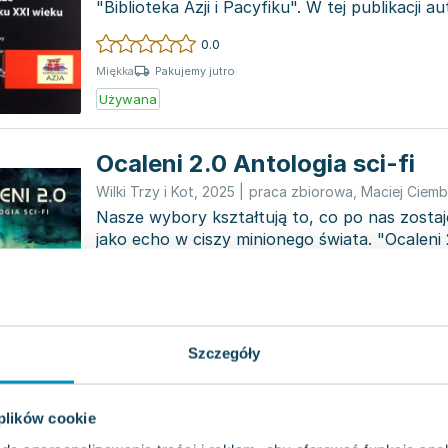
"Biblioteka Azji i Pacyfiku". W tej publikacji a
skoncentrow...
0.0
Pakujemy jutro
Miękka
Używana
Ocaleni 2.0 Antologia sci-fi
Wilki Trzy i Kot
,
2025
|
praca zbiorowa
,
Maciej Ciemb
Nasze wybory kształtują to, co po nas zostaje
jako echo w ciszy minionego świata. "Ocaleni 
opowia...
0.0
Pakujemy jutro
Miękka
Nowa
Szczegóły
 plików cookie