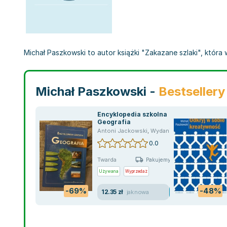
Michał Paszkowski to autor książki "Zakazane szlaki", która 
Michał Paszkowski -
Bestsellery
Encyklopedia szkolna
Geografia
Antoni Jackowski
,
Wydanie zbiorowe
,
Marek A
0.0
Twarda
Pakujemy jutro
Używana
Wyprzedaż
-69%
-48%
12.35 zł
jak nowa