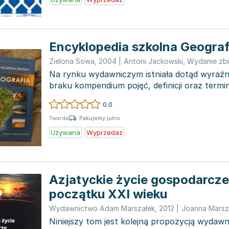
Encyklopedia szkolna Geograf
Zielona Sowa
,
2004
|
Antoni Jackowski
,
Wydanie zb
Na rynku wydawniczym istniała dotąd wyraźn
braku kompendium pojęć, definicji oraz term
naukami ge...
0.0
Pakujemy jutro
Twarda
Używana
Wyprzedaż
Azjatyckie życie gospodarcze
początku XXI wieku
Wydawnictwo Adam Marszałek
,
2012
|
Joanna Marsz
Niniejszy tom jest kolejną propozycją wydawn