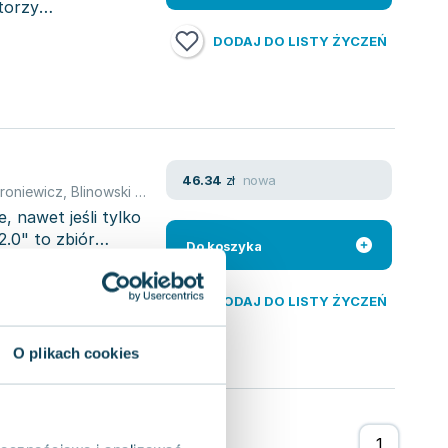
utorzy
DODAJ DO LISTY ŻYCZEŃ
nowa
46.34
zł
roniewicz
,
Blinowski Grzegorz
,
Sebastian Kmieciak
,
Mikołaj Marks
,
M
, nawet jeśli tylko
2.0" to zbiór
Do koszyka
DODAJ DO LISTY ŻYCZEŃ
O plikach cookies