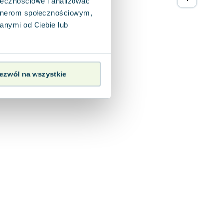
ołecznościowe i analizować
artnerom społecznościowym,
anymi od Ciebie lub
ezwól na wszystkie