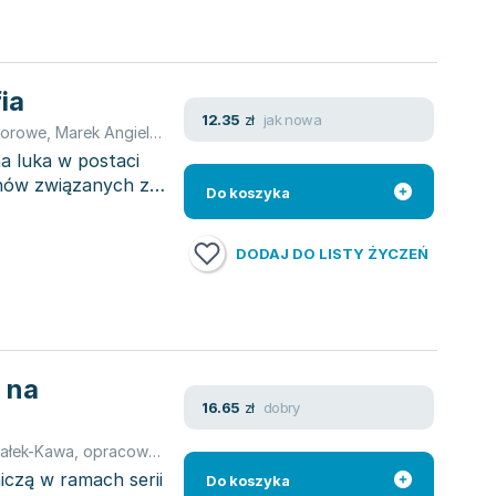
ia
jak nowa
12.35
zł
iorowe
,
Marek Angiel
,
Jarosław Balon
,
Maria Baścik
,
Elżbieta Bilska
a luka w postaci
inów związanych z
Do koszyka
DODAJ DO LISTY ŻYCZEŃ
 na
dobry
16.65
zł
ałek-Kawa
,
opracowanie zbiorowe
,
Łukasz Burski
,
Paweł Górzny
,
Ma
iczą w ramach serii
Do koszyka