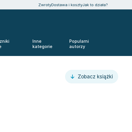
Zwroty
Dostawa i koszty
Jak to działa?
zniki
Inne
Popularni
e
kategorie
autorzy
Zobacz książki