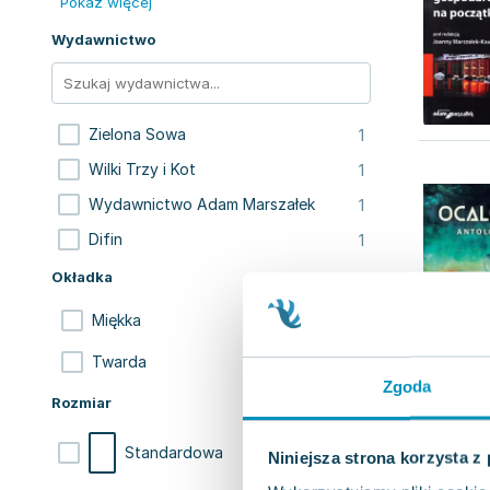
Pokaż więcej
Wydawnictwo
1
Zielona Sowa
1
Wilki Trzy i Kot
1
Wydawnictwo Adam Marszałek
1
Difin
Okładka
3
Miękka
1
Twarda
Zgoda
Rozmiar
3
Standardowa
Niniejsza strona korzysta z