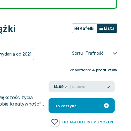
ążki
Kafelki
Lista
Sortuj:
Trafność
wydania od 2021
Znaleziono:
4
produktów
jak nowa
14.99
zł
większość życia
sobie kreatywność"
Do koszyka
DODAJ DO LISTY ŻYCZEŃ