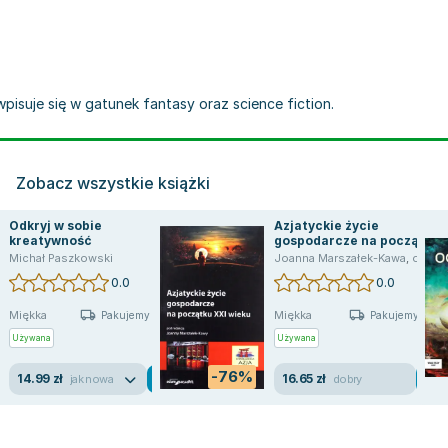
wpisuje się w gatunek fantasy oraz science fiction.
Zobacz wszystkie książki
Odkryj w sobie
Azjatyckie życie
kreatywność
gospodarcze na początku
XXI wieku
ngiel
Michał Paszkowski
,
Jarosław Balon
,
Maria Baścik
,
Elżbieta Bilska-Wodecka
Joanna Marszałek-Kawa
,
Wojciech Chełmicki
,
opracowanie zbiorowe
0.0
0.0
Miękka
Miękka
Pakujemy jutro
Pakujemy jutro
Używana
Używana
-76%
14.99 zł
16.65 zł
jak nowa
dobry