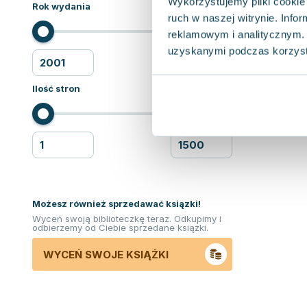
Wykorzystujemy pliki cookie 
Rok wydania
ruch w naszej witrynie. Inf
reklamowym i analitycznym. 
uzyskanymi podczas korzysta
Ilość stron
Możesz również sprzedawać ksiązki!
Wyceń swoją biblioteczkę teraz. Odkupimy i
odbierzemy od Ciebie sprzedane książki.
WYCEŃ SWOJE KSIĄŻKI