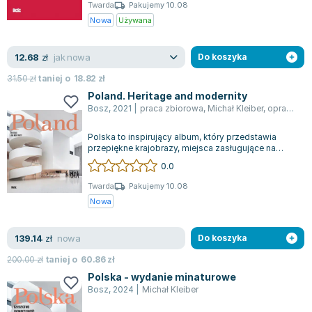
Książki: Psychologia, motywacja
Nauki historyczne - książki
Dan Brown
Twarda
Pakujemy 10.08
Książki o naukach politycznych dla studentów
Bolesław Prus
Nowa
Używana
Książki do nauk przyrodniczych dla studentów
Clive Cussler
Książki do nauk społecznych dla studentów
Wanda Chotomska
jak nowa
12.68
zł
Do koszyka
Książki do nauk ścisłych dla studentów
Józef Ignacy Kraszewski
31.50
zł
taniej o
18.82
zł
Prawo - książki dla studentów
Clive Staples Lewis
Poland. Heritage and modernity
Technologia żywności - książki
Martyna Wojciechowska
Bosz
,
2021
|
praca zbiorowa
,
Michał Kleiber
,
opracowanie zbiorowe
Zarządzanie i marketing - książki
Melissa De la Cruz
Polska to inspirujący album, który przedstawia
Nauka języków obcych - książki
Blanka Lipińska
przepiękne krajobrazy, miejsca zasługujące na
odwiedzenie oraz unikalne zabytki, sz...
Podręczniki dla nauczycieli - metodyka
Jaś Kapela
0.0
Repetytoria, testy i materiały pomocnicze
Agatha Christie
Twarda
Pakujemy 10.08
Witold Gadowski
Nowa
Jan Pietrzak
Marcin Kowalczyk
nowa
139.14
zł
Do koszyka
Piotr Zychowicz
200.00
zł
taniej o
60.86
zł
Joanna Jabłczyńska
Polska - wydanie minaturowe
Piotr Kościelny
Bosz
,
2024
|
Michał Kleiber
Jan Piński