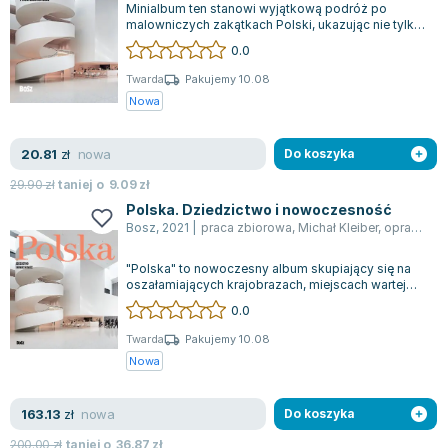
Minialbum ten stanowi wyjątkową podróż po
Zygmunt Freud
malowniczych zakątkach Polski, ukazując nie tylko
różnorodność przyrodniczą, ale także b...
Agata Passent
0.0
Michel Moran
Twarda
Pakujemy 10.08
Maciej Orłoś
Nowa
Jo Nesbo
Katarzyna Miller
nowa
20.81
zł
Do koszyka
Antoine de Saint Exupery
29.90
zł
taniej o
9.09
zł
Lew Tołstoj
Polska. Dziedzictwo i nowoczesność
Mark Twain
Bosz
,
2021
|
praca zbiorowa
,
Michał Kleiber
,
opracowanie zbiorowe
Marcin Meller
"Polska" to nowoczesny album skupiający się na
Paulina Młynarska
oszałamiających krajobrazach, miejscach wartej
odwiedzenia oraz unikalnych zabytkac...
ks. Piotr Pawlukiewicz
0.0
Jarosław Sokołowski
Twarda
Pakujemy 10.08
Piotr Latocha
Nowa
Michael Scott
Piotr Semka
nowa
163.13
zł
Do koszyka
Jarosław Iwaszkiewicz
200.00
zł
taniej o
36.87
zł