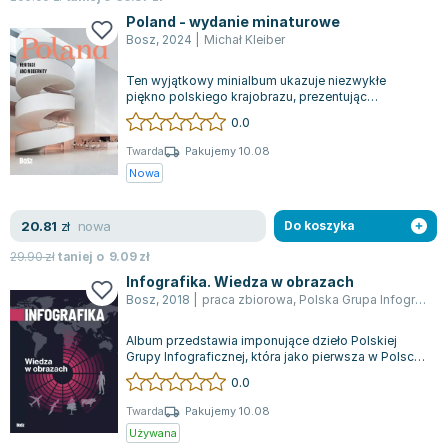
Joseph Murphy
Poland - wydanie minaturowe
Jan Sztaudynger
Bosz
,
2024
|
Michał Kleiber
Aleksander Puszkin
Ten wyjątkowy minialbum ukazuje niezwykłe
Oscar Wilde
piękno polskiego krajobrazu, prezentując
bogactwo natury oraz zachowane ślady dawnych
Małgorzata Ohme
0.0
tr...
Maddie Ziegler
Twarda
Pakujemy 10.08
Leszek Czarnecki
Nowa
Joanna Racewicz
Maria Seweryn
nowa
20.81
zł
Do koszyka
Janina Zającówna
29.90
zł
taniej o
9.09
zł
Eric Helms
Infografika. Wiedza w obrazach
Anna Prus (oprac.)
Bosz
,
2018
|
praca zbiorowa
,
Polska Grupa Infograficzna
Nela Mała Reporterka
Album przedstawia imponujące dzieło Polskiej
Agnieszka Maciąg
Grupy Infograficznej, która jako pierwsza w Polsce
skupiła się wyłącznie na tworzeniu...
Barbara Wrzesińska
0.0
Terry Pratchett
Twarda
Pakujemy 10.08
Virginia Woolf
Używana