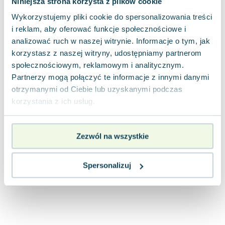
Niniejsza strona korzysta z plików cookie
Joseph Murphy
Wykorzystujemy pliki cookie do spersonalizowania treści
Jan Sztaudynger
i reklam, aby oferować funkcje społecznościowe i
Aleksander Puszkin
analizować ruch w naszej witrynie. Informacje o tym, jak
Oscar Wilde
korzystasz z naszej witryny, udostępniamy partnerom
Małgorzata Ohme
społecznościowym, reklamowym i analitycznym.
Maddie Ziegler
Partnerzy mogą połączyć te informacje z innymi danymi
Leszek Czarnecki
otrzymanymi od Ciebie lub uzyskanymi podczas
Joanna Racewicz
korzystania z ich usług.
Maria Seweryn
Janina Zającówna
Zezwól na wszystkie
Eric Helms
Anna Prus (oprac.)
Nela Mała Reporterka
Spersonalizuj
Agnieszka Maciąg
Barbara Wrzesińska
Terry Pratchett
Virginia Woolf