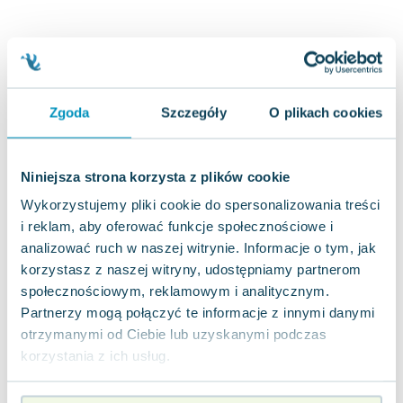
Joseph Murphy
Jan Sztaudynger
Aleksander Puszkin
Oscar Wilde
Małgorzata Ohme
Zgoda
Szczegóły
O plikach cookies
Maddie Ziegler
Leszek Czarnecki
Niniejsza strona korzysta z plików cookie
Joanna Racewicz
Maria Seweryn
Wykorzystujemy pliki cookie do spersonalizowania treści
Janina Zającówna
i reklam, aby oferować funkcje społecznościowe i
Eric Helms
analizować ruch w naszej witrynie. Informacje o tym, jak
korzystasz z naszej witryny, udostępniamy partnerom
Anna Prus (oprac.)
społecznościowym, reklamowym i analitycznym.
Nela Mała Reporterka
Partnerzy mogą połączyć te informacje z innymi danymi
Agnieszka Maciąg
otrzymanymi od Ciebie lub uzyskanymi podczas
Barbara Wrzesińska
korzystania z ich usług.
Terry Pratchett
Virginia Woolf