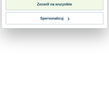
Lorraine Warren
Zezwól na wszystkie
Ajahn Brahm
Lucinda Riley
Spersonalizuj
Jacek Walkiewicz