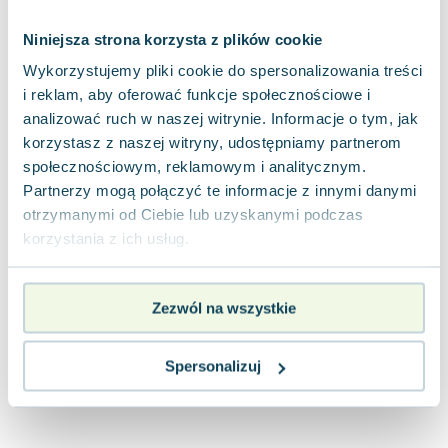
Joseph Murphy
Niniejsza strona korzysta z plików cookie
Jan Sztaudynger
Aleksander Puszkin
Wykorzystujemy pliki cookie do spersonalizowania treści
Oscar Wilde
i reklam, aby oferować funkcje społecznościowe i
analizować ruch w naszej witrynie. Informacje o tym, jak
Małgorzata Ohme
korzystasz z naszej witryny, udostępniamy partnerom
Maddie Ziegler
społecznościowym, reklamowym i analitycznym.
Leszek Czarnecki
Partnerzy mogą połączyć te informacje z innymi danymi
Joanna Racewicz
otrzymanymi od Ciebie lub uzyskanymi podczas
Maria Seweryn
korzystania z ich usług.
Janina Zającówna
Eric Helms
Anna Prus (oprac.)
Zezwól na wszystkie
Nela Mała Reporterka
Agnieszka Maciąg
Spersonalizuj
Barbara Wrzesińska
Terry Pratchett
Virginia Woolf