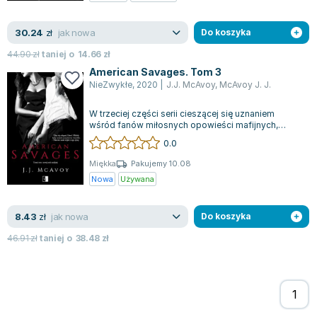
Zygmunt Freud
jak nowa
30.24
Agata Passent
zł
Do koszyka
Michel Moran
44.90
zł
taniej o
14.66
zł
Maciej Orłoś
American Savages. Tom 3
NieZwykłe
,
2020
|
J.J. McAvoy
,
McAvoy J. J.
Jo Nesbo
Katarzyna Miller
W trzeciej części serii cieszącej się uznaniem
Antoine de Saint Exupery
wśród fanów miłosnych opowieści mafijnych,
dochodzi do dramatycznych zmian w imperi...
0.0
Lew Tołstoj
Mark Twain
Miękka
Pakujemy 10.08
Nowa
Używana
Marcin Meller
Paulina Młynarska
jak nowa
8.43
ks. Piotr Pawlukiewicz
zł
Do koszyka
Jarosław Sokołowski
46.91
zł
taniej o
38.48
zł
Piotr Latocha
Michael Scott
Piotr Semka
Jarosław Iwaszkiewicz